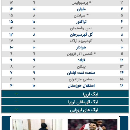
۳
پرسپولیس *
۹
۱۷
۴
ملوان
۱۰
۱۶
۵
سپاهان *
۸
۱۵
۶
تراکتور
۱۰
۱۵
۷
مس رفسنجان
۱۰
۱۴
۸
گل گهرسیرجان
۸
۱۳
۹
آلومینیوم اراک
۱۰
۱۳
۱۰
هوادار
۱۰
۱۰
۱۱
شمس آذر قزوین *
۹
۹
۱۲
فولاد
۹
۹
۱۳
پیکان
۱۰
۸
۱۴
صنعت نفت آبادان
۹
۷
۱۵
نساجی مازندران
۹
۶
۱۶
استقلال خوزستان
۱۰
۴
لیگ اروپا
لیگ قهرمانان اروپا
لیگ های اروپایی