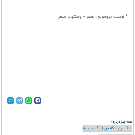
* وست برومویچ صفر - وستهام صفر
همه چیز درباره :
لیگ برتر انگلیس (لیگ جزیره)