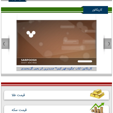
کاریکاتور
کاریکاتور/ کتاب 'چگونه قهر کنیم؟' جدیدترین اثر یحیی گل‌محمدی
کاریکاتور
قیمت طلا
قیمت سکه