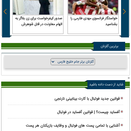
خواستگار فرانسوی مهدی طارمی را
صدور کیفرخواست برای زن بلاگر به
ترامپ
بشناسید
اتهام معاونت در قتل شوهرش
داریم 
حمله 
برترین گلزنان
"
شاید از دست داده باشید
قوانین جدید فوتبال با کارت بینابینی نارنجی
آفساید چیست؟ | قوانین آفساید در فوتبال
آشنایی با تمامی پست های فوتبال و وظایف بازیکنان هر پست