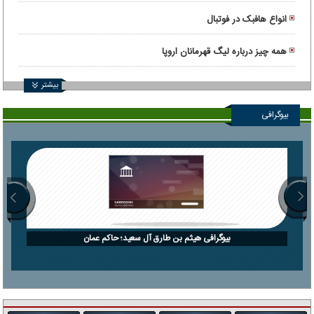
انواع هافبک در فوتبال
همه چیز درباره لیگ قهرمانان اروپا
بیشتر
بیوگرافی
بیوگرافی هیثم بن طارق آل سعید؛ حاکم عمان