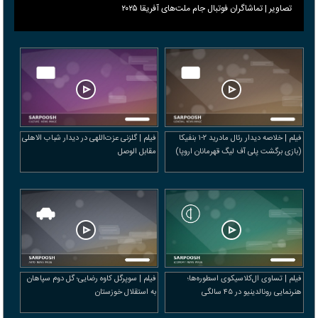
تصاویر | تماشاگران فوتبال جام ملت‌های آفریقا ۲۰۲۵
فیلم | خلاصه دیدار رئال مادرید ۲-۱ بنفیکا
فیلم | گلزنی عزت‌اللهی در دیدار شباب الاهلی
(بازی برگشت پلی آف لیگ قهرمانان اروپا)
مقابل الوصل
فیلم | تساوی ال‌کلاسیکوی اسطوره‌ها؛
فیلم | سوپرگل کاوه رضایی؛ گل دوم سپاهان
هنرنمایی رونالدینیو در ۴۵ سالگی
به استقلال خوزستان