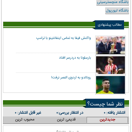
باشگاه منچسترسیتی
باشگاه لیورپول
مطالب پیشنهادی
واکنش فیفا به تماس اینفانتینو با ترامپ
بارسلونا به دردرسر افتاد
رونالدو به اردوی النصر نرفت!
نظر شما چیست؟
انتشار یافته:
در انتظار بررسی:
غیر قابل انتشار:
۰
۰
۰
جدیدترین
قدیمی ترین
محبوب ترین