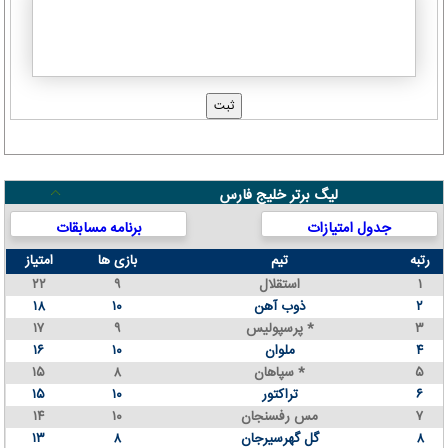
لیگ برتر خلیج فارس
جدول امتیازات
برنامه مسابقات
رتبه
تیم
بازی ها
امتیاز
۱
استقلال
۹
۲۲
۲
ذوب آهن
۱۰
۱۸
۳
پرسپولیس *
۹
۱۷
۴
ملوان
۱۰
۱۶
۵
سپاهان *
۸
۱۵
۶
تراکتور
۱۰
۱۵
۷
مس رفسنجان
۱۰
۱۴
۸
گل گهرسیرجان
۸
۱۳