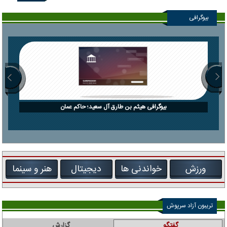
بیوگرافی
بیوگرافی هیثم بن طارق آل سعید؛ حاکم عمان
ورزش
خواندنی ها
دیجیتال
هنر و سینما
تریبون آزاد سرپوش
گفتگو
گزارش