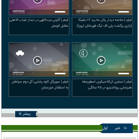
فیلم | خلاصه دیدار رئال مادرید ۲-۱ بنفیکا
فیلم | گلزنی عزت‌اللهی در دیدار شباب الاهلی
(بازی برگشت پلی آف لیگ قهرمانان اروپا)
مقابل الوصل
فیلم | تساوی ال‌کلاسیکوی اسطوره‌ها؛
فیلم | سوپرگل کاوه رضایی؛ گل دوم سپاهان
هنرنمایی رونالدینیو در ۴۵ سالگی
به استقلال خوزستان
بیشتر
۱۰
خبر
اول