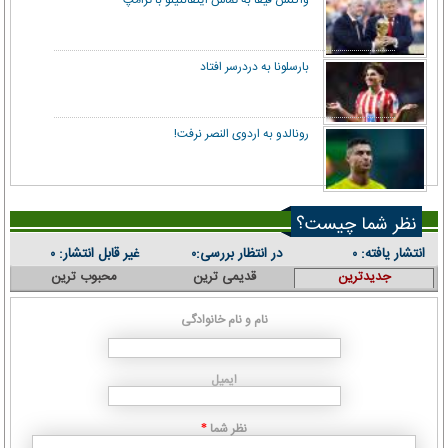
واکنش فیفا به تماس اینفانتینو با ترامپ
بارسلونا به دردرسر افتاد
رونالدو به اردوی النصر نرفت!
نظر شما چیست؟
انتشار یافته:
در انتظار بررسی:
غیر قابل انتشار:
۰
۰
۰
جدیدترین
قدیمی ترین
محبوب ترین
نام و نام خانوادگی
ایمیل
نظر شما
*