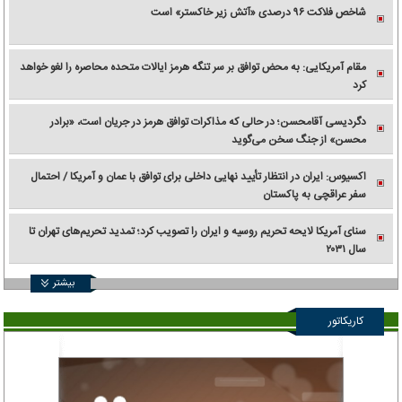
شاخص فلاکت ۹۶ درصدی «آتش زیر خاکستر» است
مقام آمریکایی: به محض توافق بر سر تنگه هرمز ایالات متحده محاصره را لغو خواهد
کرد
دگردیسی آقامحسن؛ در حالی که مذاکرات توافق هرمز در جریان است، «برادر
محسن» از جنگ سخن می‌گوید
اکسیوس: ایران در انتظار تأیید نهایی داخلی برای توافق با عمان و آمریکا / احتمال
سفر عراقچی به پاکستان
سنای آمریکا لایحه تحریم روسیه و ایران را تصویب کرد؛ تمدید تحریم‌های تهران تا
سال ۲۰۳۱
بیشتر
کاریکاتور