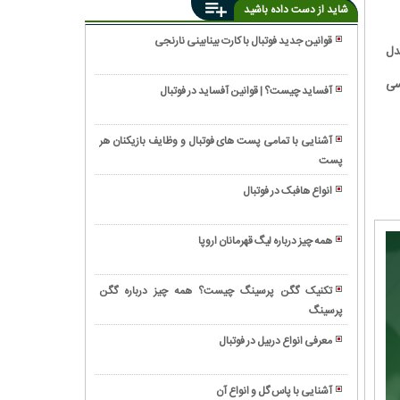
شاید از دست داده باشید
قوانین جدید فوتبال با کارت بینابینی نارنجی
مدل
انواع
تکل
سی
آفساید چیست؟ | قوانین آفساید در فوتبال
در
دلایل
فوتبال
استفاده
چیست؟
آشنایی با تمامی پست های فوتبال و وظایف بازیکنان هر
از
پست
اصول
کارت
ضد
زرد
انواع هافبک در فوتبال
حمله
در
بازیسازی
در
فوتبال
در
فوتبال
همه چیز درباره لیگ قهرمانان اروپا
چیست؟
فوتبال
چیست؟
گلات
یعنی
در
چه؟
تکنیک گگن پرسینگ چیست؟ همه چیز درباره گگن
فوتبال
پرسینگ
گل
چیست؟
های
معرفی انواع دربیل در فوتبال
مورد
آشنایی
انتظار
با
(xG)
آشنایی با پاس گل و انواع آن