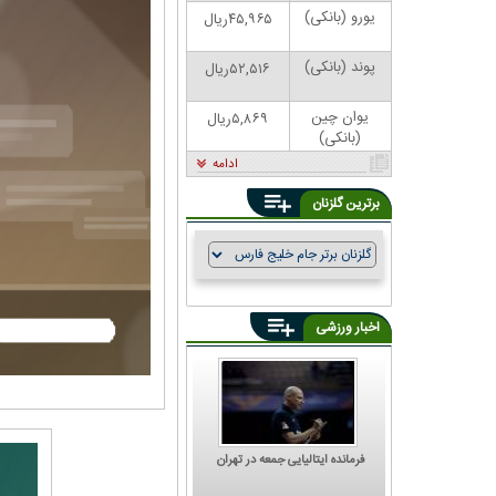
یورو (بانکی)
۴۵,۹۶۵ریال
پوند (بانکی)
۵۲,۵۱۶ریال
یوان چین
۵,۸۶۹ریال
(بانکی)
ادامه
برترین گلزنان
اخبار ورزشی
فرمانده ایتالیایی جمعه در تهران