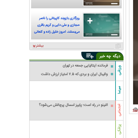
روزگاری بازوبند کاپیتانی را ناصر
حجازی و علی دایی و کریم باقری
می‌بستند، امروز خلیل زاده و کنعانی
زادگان
بیشتر
دیگه
چه خبر
فرمانده ایتالیایی جمعه در تهران
ورزشی
والیبال ایران و بردی که ۷.۵ امتیاز ارزش داشت
سینما
النینو در راه است؛ پاییز امسال پرچالش می‌شود؟
اجتماعی
پزشکی