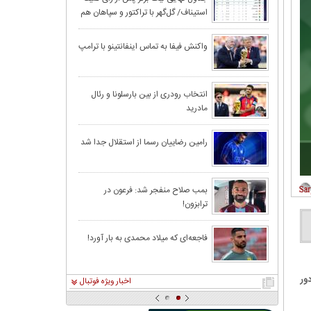
استیناف/ گل‌گهر با تراکتور و سپاهان هم
رئیس‌جمهور یک ب
امتیاز شد
داد!
بارسلونا به دردرس
واکنش فیفا به تماس اینفانتینو با ترامپ
رونالدو به اردوی
انتخاب رودری از بین بارسلونا و رئال
مادرید
قرعه‌کشی بازی‌ه
رامین رضاییان رسما از استقلال جدا شد
چین، امارات و کر
بمب صلاح منفجر شد: فرعون در
ترابزون!
اگر مردم را قانع 
قوه قضاييه: مسد
فاجعه‌ای که میلاد محمدی به بار آورد!
ور
اخبار ویژه فوتبال