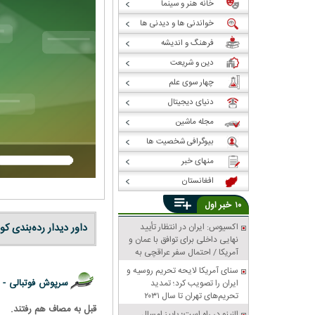
خانه هنر و سینما
خواندنی ها و دیدنی ها
فرهنگ و اندیشه
دین و شریعت
چهار سوی علم
دنیای دیجیتال
مجله ماشین
بیوگرافی شخصیت ها
منهای خبر
افغانستان
خبر
۱۰
اول
اکسیوس: ایران در انتظار تأیید
داور دیدار رده‌بندی ک
نهایی داخلی برای توافق با عمان و
آمریکا / احتمال سفر عراقچی به
پاکستان
سنای آمریکا لایحه تحریم روسیه و
سرپوش فوتبالی -
ایران را تصویب کرد؛ تمدید
تحریم‌های تهران تا سال ۲۰۳۱
قبل به مصاف هم رفتند.
النینو در راه است؛ پاییز امسال