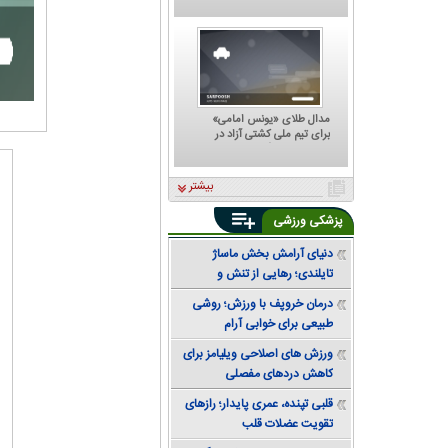
که هر تصمیمش ترسناک است؛
پشت مهدی تاج به کجا گرم
است؟
مدال طلای «یونس امامی»
برای تیم ملی کشتی آزاد در
تورنمنت رنکینگ آلبانی
بیشتر
پزشکی ورزشی
دنیای آرامش بخش ماساژ
تایلندی؛ رهایی از تنش و
دستیابی به تعادل
درمان خروپف با ورزش؛ روشی
طبیعی برای خوابی آرام
ورزش های اصلاحی ویلیامز برای
کاهش دردهای مفصلی
قلبی تپنده، عمری پایدار؛ رازهای
تقویت عضلات قلب