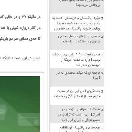
پرچالش می‌شود؟
در دقیقه ۳۷ و 
ترکیه، پاکستان و عربستان: حمله به
یکی یعنی حمله به همه / بیانیه
در کنار دروازه شیلی با هم
وزارت خارجه پاکستان در خصوص
پیمان دفاعی مشترک مکه
ترامپ با بازنشر مقاله‌ای مدعی
تا حدی مدافع هر دو بازیکن
پیروزی در جنگ با ایران شد
قیمت نفت به ۸۳ دلار در هر بشکه
مسی در این صحنه شوکه شد 
رسید | واردات نفت آمریکا از
عربستان صفر شد
فاجعه‌ای که میلاد محمدی به بار
آورد!
دستگیری قاتل قهرمان کراسفیت
کشور بعد از ۱۱ ماه زندگی مخفیانه
شبکه ۱۴ اسرائیل: ارزیابی در
اسرائیل این است که ترامپ در
مسیر توافق با ایران قرار دارد
عربستان و پاکستان توافقنامه