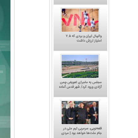
والیبال ایران و بردی که ۷.۵
امتیاز ارزش داشت
مجلس به ماجرای تعویض چمن
آزادی ورود کرد/ شهر قدس آماده
میزبانی دوباره از استقلال و
پرسپولیس
کاریکاتور/ کتاب 'چگونه قهر کنیم؟' جدیدترین
اثر یحیی گل‌محمدی
قلعه‌نویی، سرمربی تیم ملی در
جام ملت‌ها خواهد بود | مردی