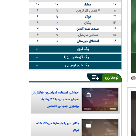
۱۰
هوادار
۱۰
۱۰
۱۱
شمس آذر قزوین *
۹
۹
۱۲
فولاد
۹
۹
۱۳
پیکان
۱۰
۸
۱۴
صنعت نفت آبادان
۹
۷
۱۵
نساجی مازندران
۹
۶
۱۶
استقلال خوزستان
۱۰
۴
لیگ اروپا
لیگ قهرمانان اروپا
لیگ های اروپایی
نوستالژی
حواشی استفاده فدراسیون فوتبال از
هوش مصنوعی؛ واکنش‌ها به
ویدیوی جنجالی «منصور
پورحیدری»
بکام: من به بارسلونا فروخته شده
بودم