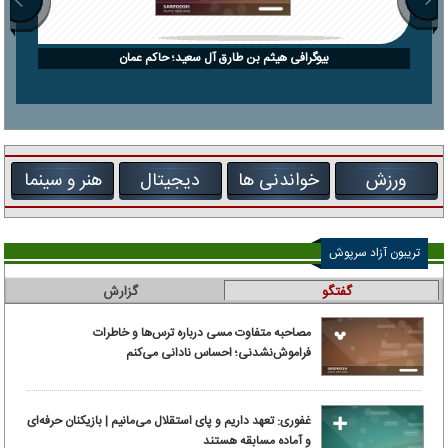
بیوگرافی هیثم بن طارق آل سعید؛ حاکم عمان
ورزش
خواندنی ها
دیجیتال
هنر و سینما
تریبون آزاد سرپوش
گفتگو
گزارش
مصاحبه متفاوت مسی درباره ترس‌ها و خاطرات
فراموش‌نشدنی؛ احساس نادانی می‌کنم
غفوری: تعهد داریم و پای استقلال می‌مانیم | بازیکنان حرفه‌ای
و آماده مسابقه هستند