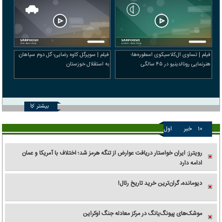
فیلم | تساوی ال‌کلاسیکوی اسطوره‌ها؛
فیلم | سوپرگل کاوه رضایی؛ گل دوم سپاهان
هنرنمایی رونالدینیو در ۴۵ سالگی
به استقلال خوزستان
بیشتر
۱۰
خبر
اول
رویترز: ایران خواستار دریافت عوارض از تنگه هرمز شد؛ اختلاف با آمریکا و عمان
ادامه دارد
دیومانده، گران‌ترین خرید تاریخ رئال!
موشک‌های پیونگ‌یانگ در مرکز معادله جنگ اوکراین