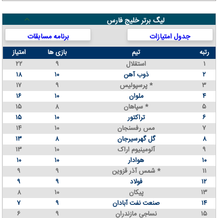
لیگ برتر خلیج فارس
جدول امتیازات
برنامه مسابقات
رتبه
تیم
بازی ها
امتیاز
۱
استقلال
۹
۲۲
۲
ذوب آهن
۱۰
۱۸
۳
پرسپولیس *
۹
۱۷
۴
ملوان
۱۰
۱۶
۵
سپاهان *
۸
۱۵
۶
تراکتور
۱۰
۱۵
۷
مس رفسنجان
۱۰
۱۴
۸
گل گهرسیرجان
۸
۱۳
۹
آلومینیوم اراک
۱۰
۱۳
۱۰
هوادار
۱۰
۱۰
۱۱
شمس آذر قزوین *
۹
۹
۱۲
فولاد
۹
۹
۱۳
پیکان
۱۰
۸
۱۴
صنعت نفت آبادان
۹
۷
۱۵
نساجی مازندران
۹
۶