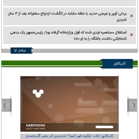
بردلی کوپر و جیجی حدید با حلقه‌ مشابه در انگشت؛ ازدواج مخفیانه بعد از ۳ سال
نامزدی
استقلال مستعمره فردی شده که قول وزارتخانه گرفته بود/ رئیس‌جمهور یک بدهی
انتخاباتی داشت، باشگاه را به او داد!
بیشتر
کاریکاتور
کاریکاتور/ کتاب 'چگونه قهر کنیم؟' جدیدترین اثر یحیی گل‌محمدی
کاریکاتور