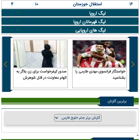
۱۶
استقلال خوزستان
۱۰
۴
لیگ اروپا
لیگ قهرمانان اروپا
لیگ های اروپایی
خواستگار فرانسوی مهدی طارمی را
صدور کیفرخواست برای زن بلاگر به
ترامپ
بشناسید
اتهام معاونت در قتل شوهرش
داریم 
حمله 
برترین گلزنان
"