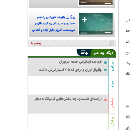
روزگاری بازوبند کاپیتانی را ناصر
دی
حجازی و علی دایی و کریم باقری
می‌بستند، امروز خلیل زاده و کنعانی
محوطه
زادگان
ند
بیشتر
این
دیگه
چه خبر
فرمانده ایتالیایی جمعه در تهران
می‌شود،
ورزشی
والیبال ایران و بردی که ۷.۵ امتیاز ارزش داشت
اد
سینما
از ابتدای تابستان، چه بخش‌هایی از میانکاله دچار
اجتماعی
آتش‌سوزی شده‌اند و وسعت خسارت چقدر بوده
در
است؟
حرمانه
پزشکی
ای