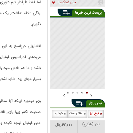
اما فقط طرفدار تیم داور
سایر گفتگوها
پربحث ترین خبرها
رنگی علاقه نداشت. یک مس
غفوری: تعهد داریم و پای
استقلال می‌مانیم | بازیکنان
حرفه‌ای و آماده مسابقه هستند
نگویم.
ساپینتو: دروغ گفتند و برکناری
من از پیش طراحی شده بود |
استقلال بزرگ قربانی مدیریت
منیرالحدادی: مدیران استقلال به
غیرحرفه‌ای شد
قولشان عمل نکردند | به ساپینتو
اعتقاد کامل داریم
می‌دهم‌. فدراسیون فوتبا
بسیار موفق بود‌. شاید اش
وی درمورد اینکه آیا منظ
نبض بازار
صحبت نکنم زیرا بازی ناظ
نرخ ارز
طلا و سکه
خودرو
متن فوتبال توجه نکرده و
دلار (بانکی)
۴۲,۰۰۰ریال