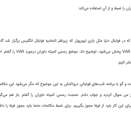
ن را ضبط و از آن استفاده می‌کند.
 در فوتبال دنیا مثل بازی لیورپول که زیرنظر اتحادیه فوتبال انگلیس برگزار شد گا
مواقع مکالمات داور و اتاق VAR پخش می‌شود، توضیح داد: موضع رسمی کمیته داوران د
شر کنیم.
ت و گو با برنامه شب‌های فوتبالی درواکنش به این موضوع که مگر می‌شود این مکالم
 من سوال کردید و جواب دادم. صحبت رسمی کمیته داوران را گفتم. باز هم می‌گو
کاریکاتور/ سوء استفاده فتح‌الله‌زاده از نام و
کارتون/ بازیکنان پرسپولیس مقابل
محبوبیت ناصر حجازی
فقط صندلیم رو ازم نگیرید!
ای این کار باید از فیفا مجوز بگیریم. برای ضبط مکالمات حتما باید مجوز فیفا را داش