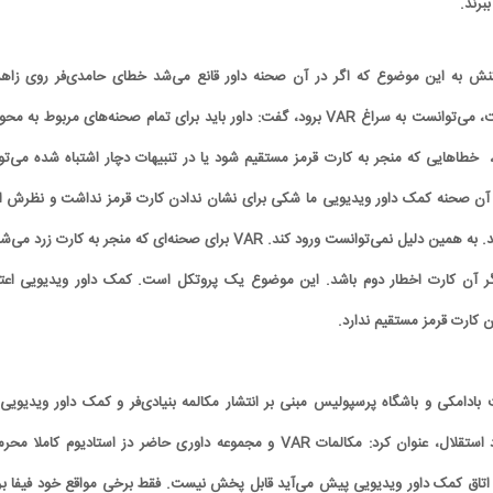
برند.
کنش به این موضوع که اگر در آن صحنه داور قانع می‌شد خطای حامدی‌فر روی زاه
مستحق کارت زرد دوم است، می‌توانست به سراغ VAR برود، گفت: داور باید برای تمام صحنه‌های مربوط به 
 خطاهایی که منجر به کارت قرمز مستقیم شود یا در تنبیهات دچار اشتباه شده می‌توا
VAR برود. در آن صحنه کمک داور ویدیویی ما شکی برای نشان ندادن کارت قرمز نداشت‌ و نظرش 
بود داور باید کارت زرد بدهد. به همین دلیل نمی‌توانست ورود کند. VAR برای صحنه‌ای که منجر به کارت زرد 
گر آن کارت اخطار دوم باشد. این موضوع یک پروتکل است. کمک داور ویدیویی اعتق
کارت قرمز مستقیم ندارد.
بادامکی و باشگاه پرسپولیس مبنی بر انتشار مکالمه بنیادی‌فر و کمک داور ویدیویی 
صحنه اعلام پنالتی به سود استقلال، عنوان کرد: مکالمات VAR و مجموعه داوری حاضر دز استادیوم‌ کاملا م
 اتاق کمک داور ویدیویی پیش می‌آید قابل پخش نیست. فقط برخی مواقع خود فیفا بر