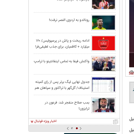
خلیفه استقلالی 
رونالدو به اردوی النصر نرفت!
تکلیف | پرسپولی
رسول خطیبی سر
ادامه ریخت و پاش در پرسپولیس/ ۱۲۰
میلیارد + کاظمیان، برای جذب لطیفی‌فر!
عکس | جشن تولد 
واکنش فیفا به تماس اینفانتینو با ترامپ
وقتی عادل دربراب
جدول نهایی لیگ برتر پس از رای کمیته
استیناف/ گل‌گهر با تراکتور و سپاهان هم
تاوان شرافت!
امتیاز شد
استقلال و قهرمان
بمب صلاح منفجر شد: فرعون در
ترابزون!
یل
اخبار ویژه فوتبال
دلیل