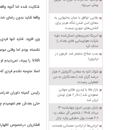
پیش می‌رود
شکایت شده اما آنچه واقع
واقعا شاید بدون رضای خدا
بقایی: توافق با عمان به‌تنهایی به
معنای امن شدن تنگه هرمز برای
کشتی‌های عبوری نیست
آمریکا تحریم‌های اعمال‌شده علیه
وی افزود: شاید تنها فرد
شرکت هواپیمایی فلای بغداد را
حذف کرد
نشسته بودم اما وقتی موعو
بمب صلاح منفجر شد: فرعون در
ترابزون!
VAR را ببیند، نمی‌دید
اصلا متوجه نشدم فردی ک
شوک تازه به معادن؛ گازوئیل ۸ هزار
درصد گران شد | معدنکاران به مرز
تعطیلی رسیدند
بازار طلا با لیدری طلای جهانی
رئیس کمیته داوران فدراسیو
صعودی شد | دلار ۲ هزار تومان
ارزان شد
حتی بعدش هم نفهمیدم چه
پایان بورس امروز چهارشنبه ۱۴
مرداد ۱۴۰۵ / شاخص کل سقف زد؛
۶.۲ همت پول حقیقی وارد بازار
افشاریان درخصوص اظهارنظ
ایرانی‌ها از ترامپ عصبانی هستند،