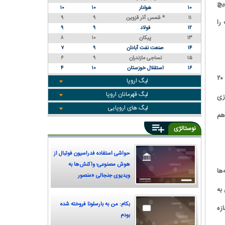
یچ
۱۰
هوادار
۱۰
۱۰
۱۱
شمس آذر قزوین *
۹
۹
را
۱۲
فولاد
۹
۹
۱۳
پیکان
۱۰
۸
۱۴
صنعت نفت آبادان
۹
۷
۱۵
نساجی مازندران
۹
۶
۱۶
استقلال خوزستان
۱۰
۴
افشاریان درپاسخ به این سوال که به داوری این بازی چه نمره‌ای می‌دهد، توضیح داد: به وجود VAR نمره ۲۰
لیگ اروپا
لیگ قهرمانان اروپا
زی
لیگ های اروپایی
ی هم
نوستالژی
حواشی استفاده فدراسیون فوتبال از
هوش مصنوعی؛ واکنش‌ها به
ها
ویدیوی جنجالی «منصور
پورحیدری»
به
بکام: من به بارسلونا فروخته شده
زه
بودم