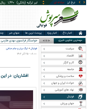
نرخ ارز
مبادله ای
قیمت طلا
قیمت سکه
قی
یوان چین (بانکی)
۵,۸۶۹
ری
اخبار داغ
اخبار ویژه
پربحث ترین ها
منهای خبر
چند
مهمترین عناوین خبری
جدول ن
سیاست
فوتبال
>
لیگ برتر و جام حذفی
۰۸:۰۰ - ۲۵ آذر ۱۴۰۲
اقتصاد
کار و کارگر
جامعه
افشاریان: در این مدتی ک
سلامت و پزشکی
حوادث ایران و جهان
نهاد های آموزشی
فوتبال
جهان ورزش