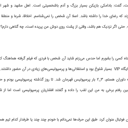
 گفت: بادامکی بازیکن بسیار بزرگ و آدم باشخصیتی است. اهل مشهد و شهر ام
ند که رضای خدا را داشته باشد. اصلا آن شخص را نمی‌شناسم. اخلاقا، شرعا و منطقا 
. حتی اگر نزدیک هم باشد، وقتی از پشت روی دوش من پریده است، چه‌ گناهی دارم؟
گناه کسی را بشورم اما حدس می‌زنم شاید آن شخص با فردی که فیلم گرفته هماهنگ کر
است. از قضا روز گذشته جایگاه VIP بسیار شلوغ بود و استقلالی‌ها و پرسپولیسی‌های زیادی در آن حضور داشتند
این مدتی که رئیس کمیته داوران هستم، ۳_۲ بار پرسپولیس قهرمان شد. تا روز گذشته پرسپولیسی بودم و
ن رفتم برخی به من این لقب را داده و گفتند افشاریان پرسپولیسی است اما از 
فوتبال عنوان کرد: طبق این حرف‌ها نمی‌دانم با خودم چند چند یا طرفدار کدام تیم هس