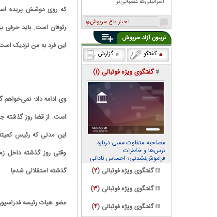
اسرائیلی‌ها عصبانی‌تر
که روی دوشش پریده است،
اخبار داغ سرپوش
رئوفان است. باید حرفی بز
تریبون آزاد سرپوش
این فرد به من نزدیک است
گفتگو
گزارش
گفتگوی ویژه فوتبالی (
۱
)
وی ادامه داد: نمی‌خواهم 
مصاحبه متفاوت مسی درباره
ترس‌ها و خاطرات
وقتی روز گذشته داخل زمی
فراموش‌نشدنی؛ احساس نادانی
می‌کنم
گفتگوی ویژه فوتبالی (
۲
)
گذشته استقلالی شدم!
گفتگوی ویژه فوتبالی (
۳
)
عضو هیات رئیسه فدراسیون 
گفتگوی ویژه فوتبالی (
۴
)