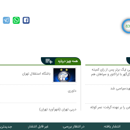
83
همه چیز درباره
 لیگ برتر پس از رای کمیته
باشگاه استقلال تهران
‌گهر با تراکتور و سپاهان هم
هیدسپاسی شد
داوری
را بر عهده گرفت؛ عمر کوتاه
دربی تهران (شهرآورد تهران)
انتشار یافته:
در انتظار بررسی:
غیر قابل انتشار:
جدیدتری
۰
۰
۰