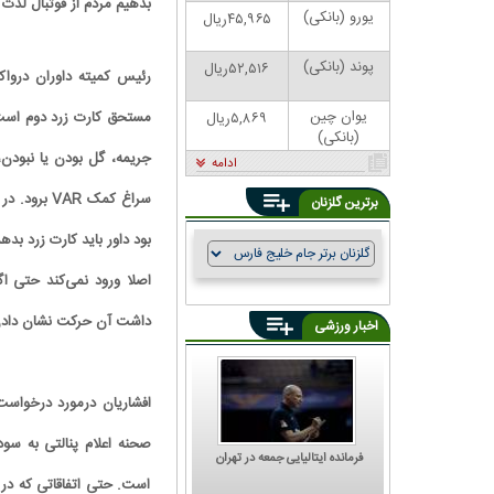
بدهیم مردم از فوتبال لذت ب
یورو (بانکی)
۴۵,۹۶۵ریال
پوند (بانکی)
۵۲,۵۱۶ریال
رئیس کمیته داوران دروا
یوان چین
۵,۸۶۹ریال
(بانکی)
جریمه، گل بودن یا نبودن،
ادامه
سراغ کمک 
برترین گلزنان
اصلا ورود نمی‌کند حتی ا
داشت آن حرکت نشان دادن 
اخبار ورزشی
افشاریان درمورد درخواست 
فرمانده ایتالیایی جمعه در تهران
است. حتی اتفاقاتی که در