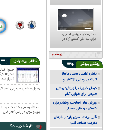
که هر تصمیمش ترسناک است؛
پشت مهدی تاج به کجا گرم
است؟
%
3
14
مدال طلای «یونس امامی»
برای تیم ملی کشتی آزاد در
تورنمنت رنکینگ آلبانی
بیشتر
مطالب پیشنهادی
پزشکی ورزشی
جدول نهایی
دنیای آرامش بخش ماساژ
استیناف/ گل
امتیاز شد
تایلندی؛ رهایی از تنش و
دستیابی به تعادل
درمان خروپف با ورزش؛ روشی
رسول خطیبی سرمربی فجر ش
طبیعی برای خوابی آرام
ورزش های اصلاحی ویلیامز برای
عبدالله ویسی هدایت ذوب‌آهن 
کاهش دردهای مفصلی
پورموسوی در راس کادر فنی
قلبی تپنده، عمری پایدار؛ رازهای
تقویت عضلات قلب
نظر شما چیست؟