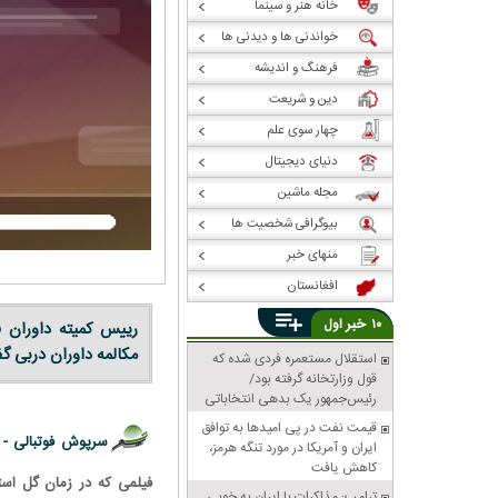
خانه هنر و سینما
خواندنی ها و دیدنی ها
فرهنگ و اندیشه
دین و شریعت
چهار سوی علم
دنیای دیجیتال
مجله ماشین
بیوگرافی شخصیت ها
منهای خبر
افغانستان
خبر
۱۰
اول
رییس کمیته داوران ف
مکالمه داوران دربی گ
استقلال مستعمره فردی شده که
قول وزارتخانه گرفته بود/
رئیس‌جمهور یک بدهی انتخاباتی
داشت، باشگاه را به او داد!
قیمت نفت در پی امیدها به توافق
سرپوش فوتبالی -
ایران و آمریکا در مورد تنگه هرمز،
کاهش یافت
ترامپ: مذاکرات با ایران به خوبی