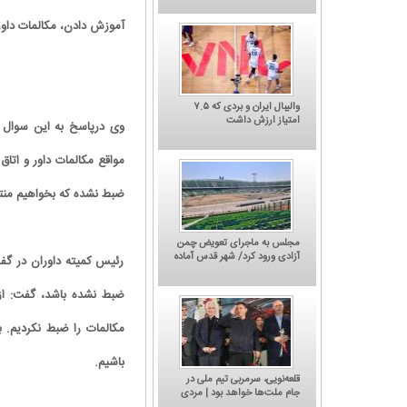
آموزش دادن، مکالمات داورا
والیبال ایران و بردی که ۷.۵
امتیاز ارزش داشت
وی درپاسخ به این سوال که
ضبط نشده که بخواهیم منت
مجلس به ماجرای تعویض چمن
آزادی ورود کرد/ شهر قدس آماده
رئیس کمیته داوران در گف
میزبانی دوباره از استقلال و
پرسپولیس
ضبط نشده باشد، گفت: از
'چگونه قهر کنیم؟' جدیدترین
کاریکاتور/ باشگاه پرسپولیس: امروز نوبت
یحیی گل‌محمدی
شکایت از کجاست؟
مکالمات را ضبط نکردیم. بر
باشیم.
قلعه‌نویی، سرمربی تیم ملی در
جام ملت‌ها خواهد بود | مردی