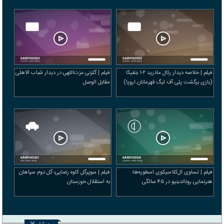
فیلم | خلاصه دیدار رئال مادرید ۲-۱ بنفیکا
فیلم | گلزنی عزت‌اللهی در دیدار شباب الاهلی
(بازی برگشت پلی آف لیگ قهرمانان اروپا)
مقابل الوصل
فیلم | تساوی ال‌کلاسیکوی اسطوره‌ها؛
فیلم | سوپرگل کاوه رضایی؛ گل دوم سپاهان
هنرنمایی رونالدینیو در ۴۵ سالگی
به استقلال خوزستان