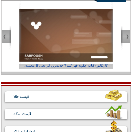
کاریکاتور/ کتاب 'چگونه قهر کنیم؟' جدیدترین اثر یحیی گل‌محمدی
کاریکاتور
قیمت طلا
قیمت سکه
نرخ ارز و دلار