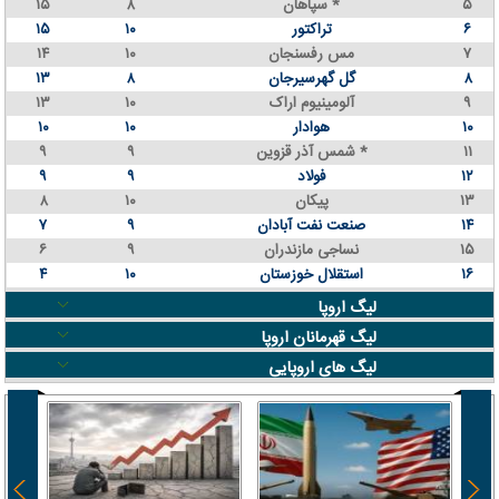
۵
سپاهان *
۸
۱۵
۶
تراکتور
۱۰
۱۵
۷
مس رفسنجان
۱۰
۱۴
۸
گل گهرسیرجان
۸
۱۳
۹
آلومینیوم اراک
۱۰
۱۳
۱۰
هوادار
۱۰
۱۰
۱۱
شمس آذر قزوین *
۹
۹
۱۲
فولاد
۹
۹
۱۳
پیکان
۱۰
۸
۱۴
صنعت نفت آبادان
۹
۷
۱۵
نساجی مازندران
۹
۶
۱۶
استقلال خوزستان
۱۰
۴
لیگ اروپا
لیگ قهرمانان اروپا
لیگ های اروپایی