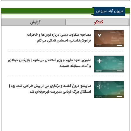
تریبون آزاد سرپوش
گفتگو
گزارش
مصاحبه متفاوت مسی درباره ترس‌ها و خاطرات
فراموش‌نشدنی؛ احساس نادانی می‌کنم
غفوری: تعهد داریم و پای استقلال می‌مانیم | بازیکنان حرفه‌ای
و آماده مسابقه هستند
ساپینتو: دروغ گفتند و برکناری من از پیش طراحی شده بود |
استقلال بزرگ قربانی مدیریت غیرحرفه‌ای شد