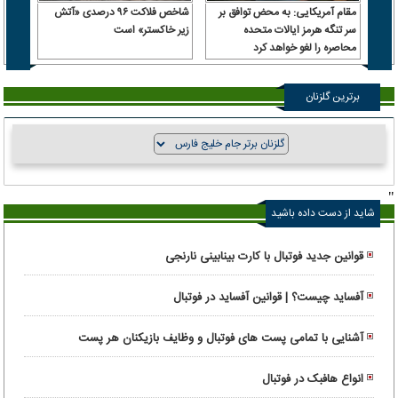
مقام آمریکایی: به محض توافق بر
شاخص فلاکت ۹۶ درصدی «آتش
عراقچ
سر تنگه هرمز ایالات متحده
زیر خاکستر» است
به جب
محاصره را لغو خواهد کرد
کشتی 
قرار 
برترین گلزنان
"
شاید از دست داده باشید
قوانین جدید فوتبال با کارت بینابینی نارنجی
آفساید چیست؟ | قوانین آفساید در فوتبال
آشنایی با تمامی پست های فوتبال و وظایف بازیکنان هر پست
انواع هافبک در فوتبال