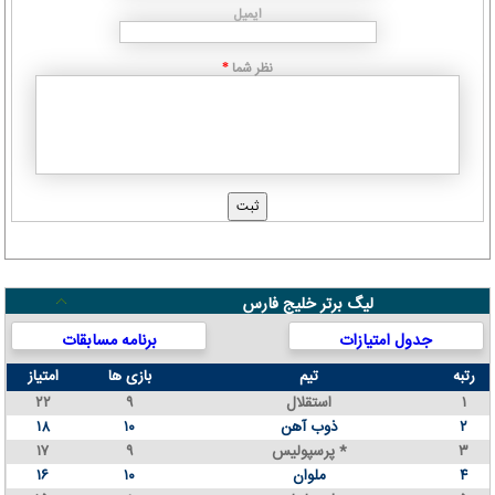
ایمیل
نظر شما
*
لیگ برتر خلیج فارس
جدول امتیازات
برنامه مسابقات
رتبه
تیم
بازی ها
امتیاز
۱
استقلال
۹
۲۲
۲
ذوب آهن
۱۰
۱۸
۳
پرسپولیس *
۹
۱۷
۴
ملوان
۱۰
۱۶