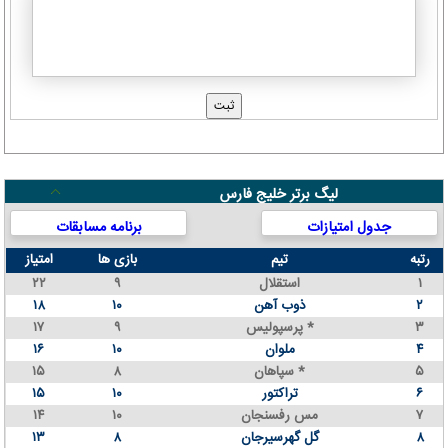
لیگ برتر خلیج فارس
جدول امتیازات
برنامه مسابقات
رتبه
تیم
بازی ها
امتیاز
۱
استقلال
۹
۲۲
۲
ذوب آهن
۱۰
۱۸
۳
پرسپولیس *
۹
۱۷
۴
ملوان
۱۰
۱۶
۵
سپاهان *
۸
۱۵
۶
تراکتور
۱۰
۱۵
۷
مس رفسنجان
۱۰
۱۴
۸
گل گهرسیرجان
۸
۱۳