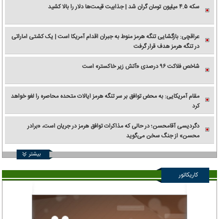
سکه ۴.۵ میلیون تومان گران شد | جذابیت قیمت‌ها دلار را بالا کشید
عراقچی: بازگشایی تنگه هرمز منوط به جبران اقدام آمریکا است | یک کشتی اماراتی
در تنگه هرمز هدف قرار گرفت
شاخص فلاکت ۹۶ درصدی «آتش زیر خاکستر» است
مقام آمریکایی: به محض توافق بر سر تنگه هرمز ایالات متحده محاصره را لغو خواهد
کرد
دگردیسی آقامحسن؛ در حالی که مذاکرات توافق هرمز در جریان است، «برادر
محسن» از جنگ سخن می‌گوید
بیشتر
کاریکاتور