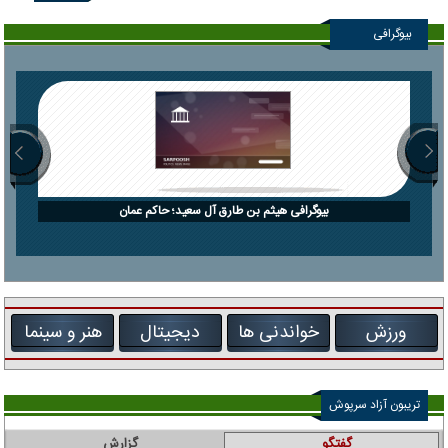
بیوگرافی
بیوگرافی هیثم بن طارق آل سعید؛ حاکم عمان
ورزش
خواندنی ها
دیجیتال
هنر و سینما
تریبون آزاد سرپوش
گفتگو
گزارش