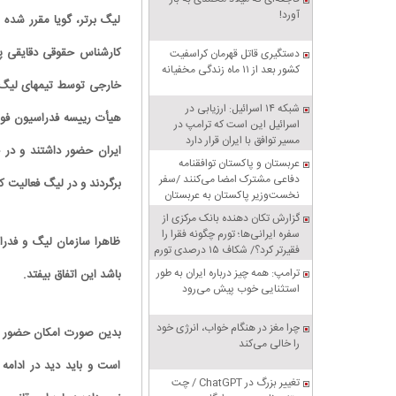
آورد!
لیگ برتر، گویا مقرر شده اف
کارشناس حقوقی دقایقی پی
دستگیری قاتل قهرمان کراسفیت
کشور بعد از ۱۱ ماه زندگی مخفیانه
خارجی توسط تیمهای لیگ ب
شبکه ۱۴ اسرائیل: ارزیابی در
هیأت رییسه فدراسیون فوتب
اسرائیل این است که ترامپ در
مسیر توافق با ایران قرار دارد
ایران حضور داشتند و در ح
عربستان و پاکستان توافقنامه
دفاعی مشترک امضا می‌کنند /سفر
برگردند و در لیگ فعالیت کن
نخست‌وزیر پاکستان به عربستان
گزارش تکان‌ دهنده بانک مرکزی از
سفره ایرانی‌ها؛ تورم چگونه فقرا را
ظاهرا سازمان لیگ و فدراس
فقیرتر کرد؟/ شکاف ۱۵ درصدی تورم
میان فقیر و غنی
ترامپ: همه چیز درباره ایران به طور
باشد این اتفاق بیفتد.
استثنایی خوب پیش می‌رود
چرا مغز در هنگام خواب، انرژی خود
بدین صورت امکان حضور مرب
را خالی می‌کند
است و باید دید در ادامه
تغییر بزرگ در ChatGPT / چت