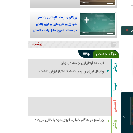
روزگاری بازوبند کاپیتانی را ناصر
حجازی و علی دایی و کریم باقری
ن
می‌بستند، امروز خلیل زاده و کنعانی
زادگان
بیشتر
دیگه
چه خبر
فرمانده ایتالیایی جمعه در تهران
ورزشی
والیبال ایران و بردی که ۷.۵ امتیاز ارزش داشت
سینما
اجتماعی
چرا مغز در هنگام خواب، انرژی خود را خالی می‌کند
پزشکی
بمب صلاح منفجر شد:
شوک تازه به معادن؛ گازوئیل