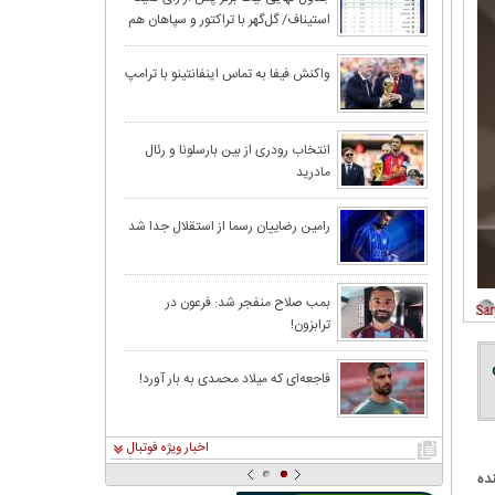
استیناف/ گل‌گهر با تراکتور و سپاهان هم
رئیس‌جمهور یک ب
امتیاز شد
داد!
بارسلونا به دردرس
واکنش فیفا به تماس اینفانتینو با ترامپ
رونالدو به اردوی
انتخاب رودری از بین بارسلونا و رئال
مادرید
قرعه‌کشی بازی‌ه
رامین رضاییان رسما از استقلال جدا شد
چین، امارات و کر
بمب صلاح منفجر شد: فرعون در
ترابزون!
اگر مردم را قانع 
قوه قضاييه: مسد
فاجعه‌ای که میلاد محمدی به بار آورد!
اخبار ویژه فوتبال
ده