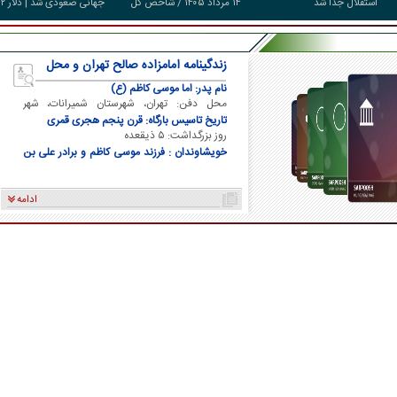
استقلال جدا شد
۱۴ مرداد ۱۴۰۵ / شاخص کل
جهانی صعودی شد | دلار ۲
سقف زد؛ ۶.۲ همت پول
هزار تومان ارزان شد
حقیقی وارد بازار
زندگینامه امامزاده صالح تهران و محل
دفن ایشان
نام پدر: اما موسی کاظم (ع)
محل دفن: تهران، شهرستان شمیرانات، شهر
تجریش
تاریخ تاسیس بارگاه: قرن پنجم هجری قمری
روز بزرگداشت: ۵ ذیقعده
خویشاوندان : فرزند موسی کاظم و برادر علی بن
موسی الرضا و برادر فاطمه معصومه
ادامه
کاریکاتور/ سوء استفاده فتح‌الله‌زاده از نام و
کارتون/ بازیکنان پرسپول
محبوبیت ناصر حجازی
فقط صندلیم رو ازم