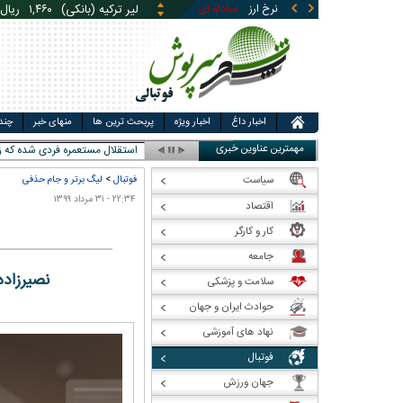
لیر ترکیه (بانکی)
۱,۴۶۰
ریال
نرخ ارز
مبادله ای
قیمت طلا
قیمت سکه
قی
یوان چین (بانکی)
۵,۸۶۹
ری
اخبار داغ
اخبار ویژه
پربحث ترین ها
منهای خبر
چند
مهمترین عناوین خبری
استقلال مستعمره فردی شده که قو
سیاست
فوتبال
>
لیگ برتر و جام حذفی
۲۲:۳۴ - ۳۱ مرداد ۱۳۹۹
اقتصاد
کار و کارگر
جامعه
نصیرزاده
سلامت و پزشکی
حوادث ایران و جهان
نهاد های آموزشی
فوتبال
جهان ورزش