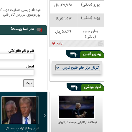
یورو (بانکی)
۴۵,۹۶۵ریال
عبدالله ویسی هدایت ذوب‌آهن 
پورموسوی در راس کادر فنی
پوند (بانکی)
۵۲,۵۱۶ریال
نظر شما چیست؟
یوان چین
۵,۸۶۹ریال
(بانکی)
ادامه
نام و نام خانوادگی
برترین گلزنان
ایمیل
اخبار ورزشی
فرمانده ایتالیایی جمعه در تهران
ایرانی‌ها از ترامپ عصبانی