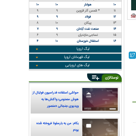
۱۰
هوادار
۱۰
۱۰
۱۱
شمس آذر قزوین *
۹
۹
۱۲
فولاد
۹
۹
۱۳
پیکان
۱۰
۸
۱۴
صنعت نفت آبادان
۹
۷
۱۵
نساجی مازندران
۹
۶
۱۶
استقلال خوزستان
۱۰
۴
لیگ اروپا
لیگ قهرمانان اروپا
لیگ های اروپایی
نوستالژی
حواشی استفاده فدراسیون فوتبال از
هوش مصنوعی؛ واکنش‌ها به
ویدیوی جنجالی «منصور
پورحیدری»
بکام: من به بارسلونا فروخته شده
بودم