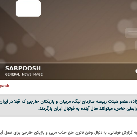
اده، عضو هیئت رییسه سازمان لیگ، مربیان و بازیکنان خارجی که قبلا در ایران
یطی خاص، میتوانند سال آینده به فوتبال ایران بازگردند.
به گزارش فوتبالی، به دنبال وضع قانون منع جذب مربی و بازیکن خارجی برای فصل آین