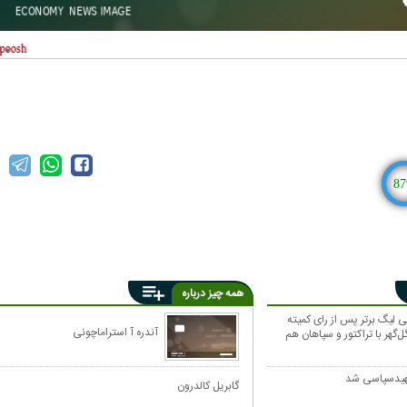
87
همه چیز درباره
 لیگ برتر پس از رای کمیته
آندره‌ آ استراماچونی
‌گهر با تراکتور و سپاهان هم
هیدسپاسی شد
گابریل کالدرون