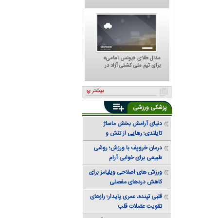
که هر تصمیمش ترسناک است؛
پشت مهدی تاج به کجا گرم
است؟
مدال طلای «یونس امامی»
برای تیم ملی کشتی آزاد در
تورنمنت رنکینگ آلبانی
بیشتر
پزشکی ورزشی
دنیای آرامش بخش ماساژ
تایلندی؛ رهایی از تنش و
دستیابی به تعادل
درمان خروپف با ورزش؛ روشی
طبیعی برای خوابی آرام
ورزش های اصلاحی ویلیامز برای
کاهش دردهای مفصلی
قلبی تپنده، عمری پایدار؛ رازهای
تقویت عضلات قلب