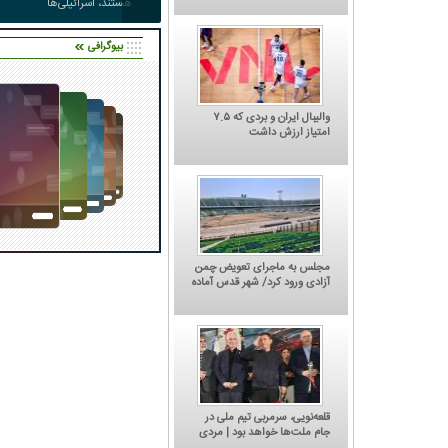
هستند، اسرائیلی‌ها
عصبانی‌تر
بیوگرافی
والیبال ایران و بردی که ۷.۵
امتیاز ارزش داشت
مجلس به ماجرای تعویض چمن
آزادی ورود کرد/ شهر قدس آماده
میزبانی دوباره از استقلال و
پرسپولیس
ر/ کتاب 'چگونه قهر کنیم؟' جدیدترین
کاریکاتور/ باشگاه پرسپولیس: امروز نوبت
اثر یحیی گل‌محمدی
شکایت از کجاست؟
قلعه‌نویی، سرمربی تیم ملی در
جام ملت‌ها خواهد بود | مردی