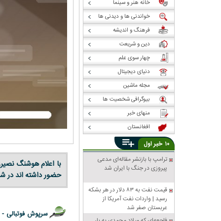
خانه هنر و سینما
خواندنی ها و دیدنی ها
فرهنگ و اندیشه
دین و شریعت
چهار سوی علم
دنیای دیجیتال
مجله ماشین
بیوگرافی شخصیت ها
منهای خبر
افغانستان
خبر
۱۰
اول
ترامپ با بازنشر مقاله‌ای مدعی
با اعلام هوشنگ نصیرز
پیروزی در جنگ با ایران شد
حضور داشته اند در شرا
قیمت نفت به ۸۳ دلار در هر بشکه
رسید | واردات نفت آمریکا از
عربستان صفر شد
سرپوش فوتبالی -
فاجعه‌ای که میلاد محمدی به بار