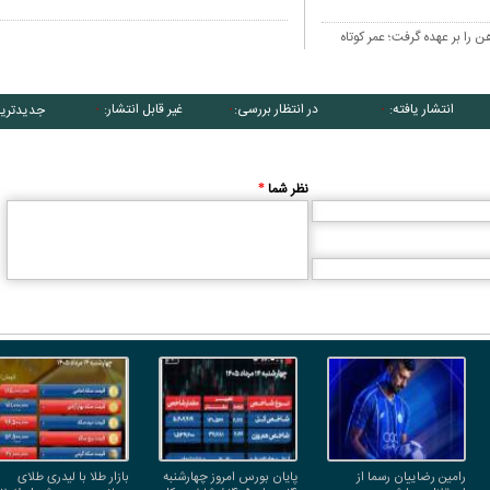
را بر عهده گرفت؛ عمر کوتاه
انتشار یافته:
در انتظار بررسی:
غیر قابل انتشار:
جدیدتری
۰
۰
۰
نظر شما
*
رامین رضاییان رسما از
پایان بورس امروز چهارشنبه
بازار طلا با لیدری طلای