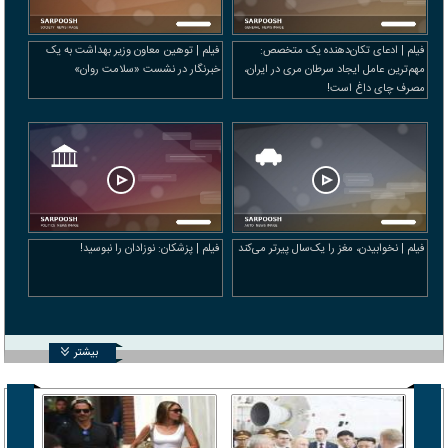
فیلم | ادعای تکان‌دهنده یک متخصص:
فیلم | توهین معاون وزیر بهداشت به یک
مهم‌ترین عامل ایجاد سرطان مری در ایران،
خبرنگار در نشست «سلامت روان»
مصرف چای داغ است!
فیلم | نخوابیدن، مغز را یک‌سال پیرتر می‌کند
فیلم | پزشکان: نوزادان را نبوسید!
بیشتر