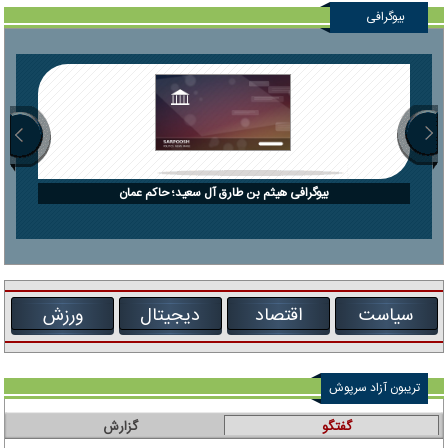
بیوگرافی
بیوگرافی هیثم بن طارق آل سعید؛ حاکم عمان
سیاست
اقتصاد
دیجیتال
ورزش
تریبون آزاد سرپوش
گفتگو
گزارش