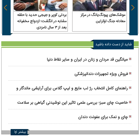
موشک‌های پیونگ‌یانگ در مرکز
بردلی کوپر و جیجی حدید با حلقه‌
استقل
معادله جنگ اوکراین
مشابه در انگشت؛ ازدواج مخفیانه
قول وز
بعد از ۳ سال نامزدی
رئیس‌
داشت، 
شاید از دست داده باشید
میانگین قد مردان و زنان در ایران و سایر نقاط دنیا
فروش ویژه تجهیزات دندانپزشکی
راهنمای کامل انتخاب رژ لب مایع و لیپ گلاس برای آرایشی ماندگار و
درخشان
خاصیت چای سبز؛ بررسی علمی تاثیر این نوشیدنی گیاهی بر سلامت
بدن
چای و نمک برای عفونت دندان
بیشتر