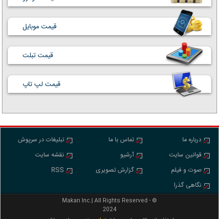
قیمت موبایل
قیمت تبلت
قیمت لپ تاپ
درباره ما
تماس با ما
تبلیغات در سرپوش
قوانین سایت
آرشیو
نقشه سایت
صوت و فیلم
گزارش تصویری
RSS
نگاهی گذرا
Makan Inc.‎‎‎| All Rights Reserved - ©
2024