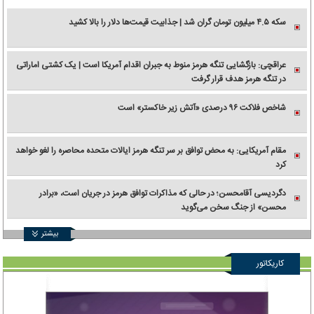
سکه ۴.۵ میلیون تومان گران شد | جذابیت قیمت‌ها دلار را بالا کشید
عراقچی: بازگشایی تنگه هرمز منوط به جبران اقدام آمریکا است | یک کشتی اماراتی
در تنگه هرمز هدف قرار گرفت
شاخص فلاکت ۹۶ درصدی «آتش زیر خاکستر» است
مقام آمریکایی: به محض توافق بر سر تنگه هرمز ایالات متحده محاصره را لغو خواهد
کرد
دگردیسی آقامحسن؛ در حالی که مذاکرات توافق هرمز در جریان است، «برادر
محسن» از جنگ سخن می‌گوید
بیشتر
کاریکاتور