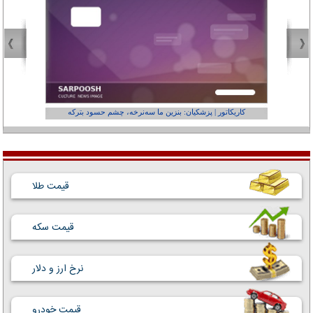
کاریکاتور | پزشکیان: بنزین ما سه‌نرخه، چشم حسود بترکه
کارتون | وا
قیمت طلا
قیمت سکه
نرخ ارز و دلار
قیمت خودرو