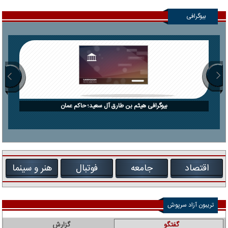
بیوگرافی
بیوگرافی هیثم بن طارق آل سعید؛ حاکم عمان
اقتصاد
جامعه
فوتبال
هنر و سینما
تریبون آزاد سرپوش
گفتگو
گزارش