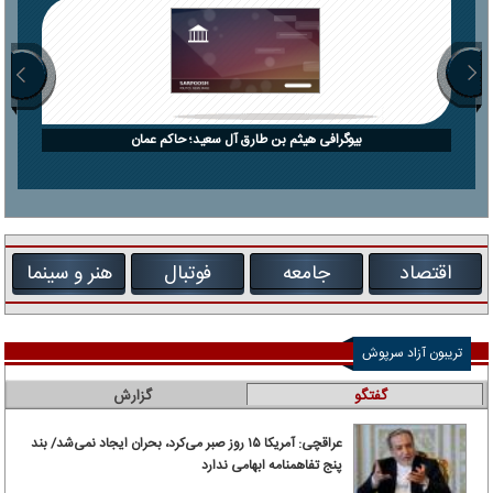
بیوگرافی هیثم بن طارق آل سعید؛ حاکم عمان
اقتصاد
جامعه
فوتبال
هنر و سینما
تریبون آزاد سرپوش
گفتگو
گزارش
عراقچی: آمریکا ۱۵ روز صبر می‌کرد، بحران ایجاد نمی‌شد/ بند
پنج تفاهمنامه ابهامی ندارد