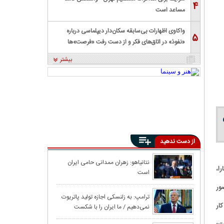
۴
مساعد است
واکاوی اظهارات بی‌سابقه سکان‌دار دیپلماسی درباره
۵
«نفوذ» در اتاق‌های فکر و از دست رفت «فرصت»‌ها
بیشتر
از دست ندهید
ترامپ: حملات قوی
نتانیاهو: زهران ممدانی حامی ایران
ا،
است
ور
کانال ۱۲ اس
ترامپ: به زلنسکی اجازه تولید پاتریوت
ار
نمی‌دهیم / ما ایران را با شکست
حمله احتمالی به 
سختی روبرو می‌کنیم