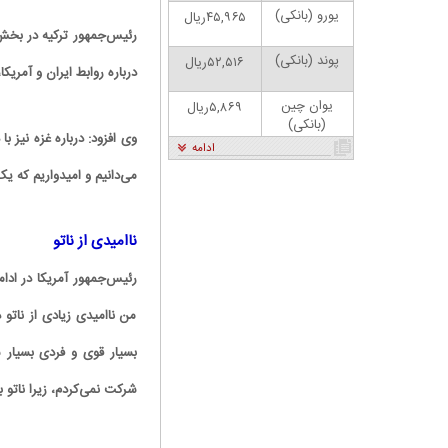
یورو (بانکی)
۴۵,۹۶۵ریال
رئیس‌جمهور ترکیه در بخش 
پوند (بانکی)
۵۲,۵۱۶ریال
درباره روابط ایران و آمریک
یوان چین
۵,۸۶۹ریال
(بانکی)
وی افزود: درباره غزه نیز
ادامه
می‌دانیم و امیدواریم که
ناامیدی از ناتو
رئیس‌جمهور آمریکا در ادام
کاریکاتور | پزشکیان: بنزین ما سه‌نرخه، چشم
حسود بترکه
من ناامیدی زیادی از ناتو 
بسیار قوی و فردی بسیار 
شرکت نمی‌کردم، زیرا ناتو ب