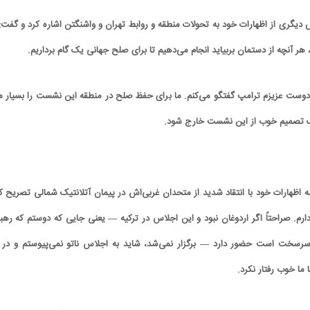
دیگری از اظهارات خود به تحولات منطقه و روابط تهران و واشنگتن اشاره کرد و گفت: 
ا، هر آنچه از دستمان بربیاید انجام می‌دهیم تا برای صلح جهانی یک گام برداریم.
 با دوست عزیزم ترامپ گفتگو می‌کنم. ما برای حفظ صلح در منطقه این نشست را بسیار م
 یک تصمیم خوب از این نشست خارج شود.
ه اظهارات خود با انتقاد شدید از متحدان غربی‌اش در پیمان آتلانتیک شمالی تصریح کر
کارتون | واکنش پزشکیان به تمجید جعفر قائم
کاریکاتور/ همنشینی شهرام دبیر
پناه؛ «جعفر ول کن!»
پنگوئن‌های قطب جنوب
دارم. صراحتاً اگر اردوغان نبود و این اجلاس در ترکیه — یعنی جایی که دوستم که رهب
سرسخت است حضور دارد — برگزار نمی‌شد، شاید به اجلاس ناتو نمی‌پیوستم و در 
ا ما خوب رفتار نکرد.