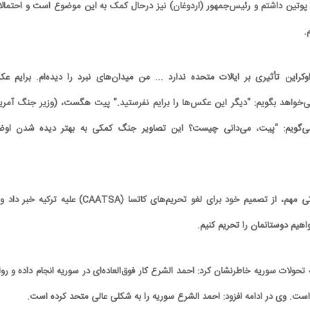
پوتین داشتم و رئیس‌جمهور (اردوغان) نیز درحال کمک به این موضوع است و احتمالا 
.
کراین تأثیری بر ایالات متحده ندارد ... من میدان‌های نبرد را دیده‌ام. برایم ع
‌خواهد بگویم: "دیگر این عکس‌ها را برایم نفرستید." پیت هگست، (وزیر جنگ آمریک
ی‌گویم: "پیت، می‌دانی چیست؟ این تصاویر جنگ کمکی به بهتر دیده شدن اوض
ترامپ همچنین در اظهاراتی مهم، از تصمیم خود برای لغو تحریم‌های کاتسا (CAATSA) علیه ترکیه 
اهیم دوستانمان را تحریم کنیم.
تحولات سوریه خاطرنشان کرد: احمد الشرع کار فوق‌العاده‌ای در سوریه انجام داده و روا
 است. وی در ادامه افزود: احمد الشرع سوریه را به شکلی عالی متحد کرده است.