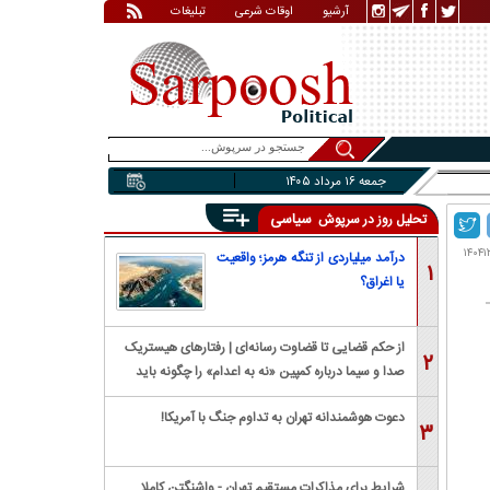
آرشیو
اوقات شرعی
تبلیغات
جمعه ۱۶ مرداد ۱۴۰۵
سیاسی
تحلیل روز در سرپوش
درآمد میلیاردی از تنگه هرمز؛ واقعیت
۱
یا اغراق؟
از حکم قضایی تا قضاوت رسانه‌ای | رفتار‌های هیستریک
۲
صدا و سیما درباره کمپین «نه به اعدام» را چگونه باید
بررسی کرد؟
دعوت هوشمندانه تهران به تداوم جنگ با آمریکا!
۳
شرایط برای مذاکرات مستقیم تهران - واشنگتن کاملا