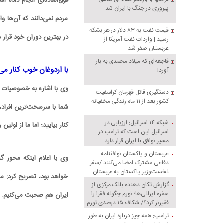
فوق‌العاده‌ای انجام داده
پیروزی در جنگ با ایران شد
مردم نمی‌دانند که آن‌ها وا
قیمت نفت به ۸۳ دلار در هر بشکه
در بهترین دوران خود قرار د
رسید | واردات نفت آمریکا از
عربستان صفر شد
فاجعه‌ای که میلاد محمدی به بار
با اردوغان خوب کنار می‌
آورد!
وی با اشاره به خصوصیات اخ
دستگیری قاتل قهرمان کراسفیت
کشور بعد از ۱۱ ماه زندگی مخفیانه
شما با سرسخت‌ترین افراد، م
شبکه ۱۴ اسرائیل: ارزیابی در
کنار بیایید؛ اما ما از اولی
اسرائیل این است که ترامپ در
مسیر توافق با ایران قرار دارد
عربستان و پاکستان توافقنامه
وی با اعلام اینکه محور
دفاعی مشترک امضا می‌کنند /سفر
نخست‌وزیر پاکستان به عربستان
خواهد بود، تصریح کرد: ما 
گزارش تکان‌ دهنده بانک مرکزی از
سفره ایرانی‌ها؛ تورم چگونه فقرا را
ایران هم صحبت می‌کنیم.
فقیرتر کرد؟/ شکاف ۱۵ درصدی تورم
میان فقیر و غنی
ترامپ: همه چیز درباره ایران به طور