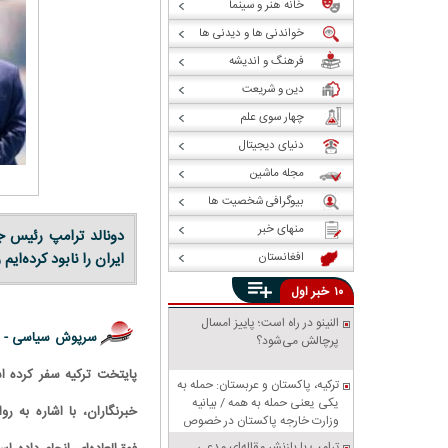
خانه هنر و سینما
خواندنی ها و دیدنی ها
فرهنگ و اندیشه
دین و شریعت
چهار سوی علم
دنیای دیجیتال
مجله ماشین
بیوگرافی شخصیت ها
منهای خبر
دونالد ترامپ رئیس ج
افغانستان
ایران را نابود کرده‌ا
خبر
۱۰
اول
النینو در راه است؛ پاییز امسال
سرپوش سیاسی -
پرچالش می‌شود؟
پایتخت ترکیه سفر کرده ا
ترکیه، پاکستان و عربستان: حمله به
یکی یعنی حمله به همه / بیانیه
خبرنگاران، با اشاره به 
وزارت خارجه پاکستان در خصوص
پیمان دفاعی مشترک مکه
ترامپ با بازنشر مقاله‌ای مدعی