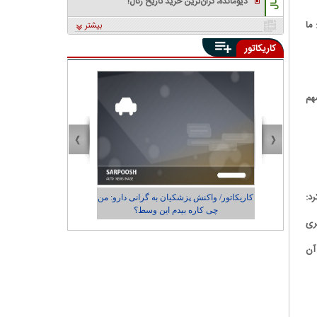
دیومانده، گران‌ترین خرید تاریخ رئال!
ما
بیشتر
کاریکاتور
هم
د:
ی و
کاریکاتور/ واکنش پزشکیان به گرانی دارو: من
کاریکاتور/ رضای
چی کاره بیدم این وسط؟
شهرد
ری
آن