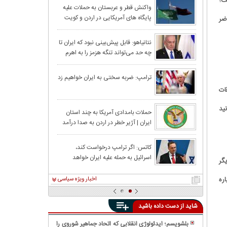
ت؛
نتانیاهو: اسرائیل
واکنش قطر و عربستان به حملات علیه
پایگاه های آمریکایی در اردن و کویت
را برای ایران باز
اضر
ادعای آکسیوس: ا
نتانیاهو: قابل پیش‌بینی نبود که ایران تا
چه حد می‌تواند تنگه هزمز را به اهرم
مشارکت اسرائیل
فشار تبدیل کند
روبیو: ایران تاکن
ترامپ: ضربه سختی به ایران خواهیم زد
نشده است
قات
نید
ترامپ:ما می‌توانی
حملات بامدادی آمریکا به چند استان
ایران | آژیر خطر در اردن به صدا درآمد
اعتمادم را به آن
رسانه‌های آمریکا
کاتس: اگر ترامپ درخواست کند،
اسرائیل به حمله علیه ایران خواهد
ایران؛ هنوز فرم
گر
پیوست
ره
اخبار ویژه سیاسی
شاید از دست داده باشید
بلشویسم؛ ایدئولوژی انقلابی که اتحاد جماهیر شوروی را