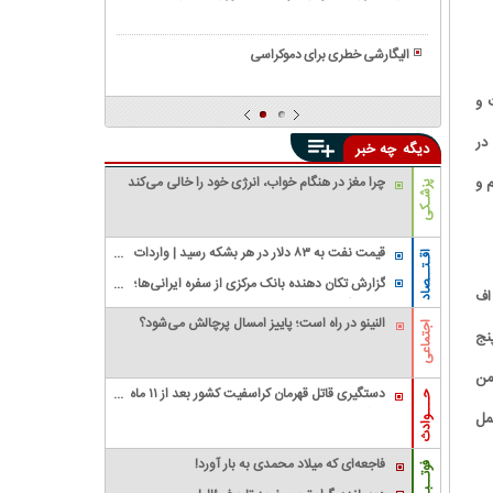
سیاسی
عدالت
همه
و
و
چیز
وضعیت
الیگارشی خطری برای دموکراسی
برابری
درباره
آن
همه
حکومت
 و
در
چیز
های
ایران
درباره
دیکتاتوری
در
دیگه
چه خبر
و
گروه
جهان
واگنر|
 و
چرا مغز در هنگام خواب، انرژی خود را خالی می‌کند
پزشـکی
عملیات
های
جهانی
قیمت نفت به ۸۳ دلار در هر بشکه رسید | واردات
اقـتــصاد
گروه
نفت آمریکا از عربستان صفر شد
گزارش تکان‌ دهنده بانک مرکزی از سفره ایرانی‌ها؛
F-۳ گفت: موضوع اف
جنجالی
تورم چگونه فقرا را فقیرتر کرد؟/ شکاف ۱۵ درصدی
واگنر
النینو در راه است؛ پاییز امسال پرچالش می‌شود؟
تورم میان فقیر و غنی
اجتماعی
نج
من
دستگیری قاتل قهرمان کراسفیت کشور بعد از ۱۱ ماه
حـــوادث
زندگی مخفیانه
مل
فاجعه‌ای که میلاد محمدی به بار آورد!
فوتــبـال