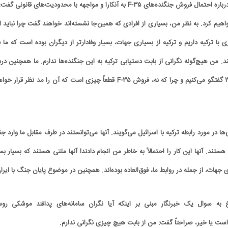
ترامپ در پاسخ به سوالی درباره احتمال فروش جنگنده‌های F-۳۵ به آنکارا و مواجهه با محدودیت‌های قانونی گ
اهیم کرد. به نظر من، بسیاری از افرادی که همین‌جا نشسته‌اند خواهند گفت چرا نباید ا
ری با ترکیه داریم و ترکیه از بسیاری جهات، بسیار وفادارتر از دیگران بوده است که ما 
ند. من هیچ‌گونه نگرانی از بابت دستیابی ترکیه به این جنگنده‌ها ندارم. ما همچنین درب
جنگنده‌های اف ۱۶ و اف ۳۵ گفتگو می‌کنیم و چرا که نه، فروش F-۳۵ قطعاً چیزی است که آن را مد نظر قرار 
ها در مورد رابطه‌ ترکیه با اسرائیل می‌گویند. آنها می‌توانستند در طرف مقابل ما وارد 
ستند. آنها این کار را احتمالاً به خاطر من انجام دادند! آنها ملتی هستند که بسیار بس
ری جهات، از جمله در روابط ما، فوق‌العاده بوده‌اند. همچنین در موضوع پایان جنگ با ایرا
به سوال یک خبرنگار مبنی بر اینکه آیا نگران سامانه‌های پدافند موشکی رو
ست یا خیر، صراحتاً گفت: من از بابت هیچ چیزی نگرانی ندارم.