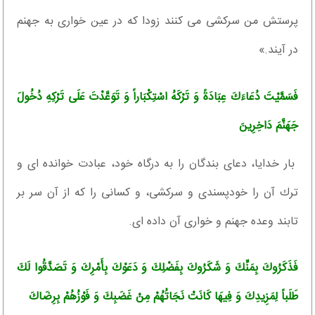
پرستش من سركشى مى ‏كنند زودا كه در عين خوارى به جهنم
در آيند.»
فَسَمَّيْتَ دُعَاءَكَ عِبَادَةً وَ تَرْكَهُ اسْتِكْبَاراً وَ تَوَعَّدْتَ عَلَى تَرْكِهِ دُخُولَ
جَهَنَّمَ دَاخِرِينَ‏
بار خدايا، دعاى بندگان را به درگاه خود، عبادت خوانده ‏اى و
ترك آن را خودپسندى و سركشى، و كسانى را كه از آن سر بر
تابند وعده جهنم و خوارى آن داده‏ اى.
فَذَكَرُوكَ بِمَنِّكَ وَ شَكَرُوكَ بِفَضْلِكَ وَ دَعَوْكَ بِأَمْرِكَ وَ تَصَدَّقُوا لَكَ
طَلَباً لِمَزِيدِكَ وَ فِيهَا كَانَتْ نَجَاتُهُمْ مِنْ غَضَبِكَ وَ فَوْزُهُمْ بِرِضَاكَ‏