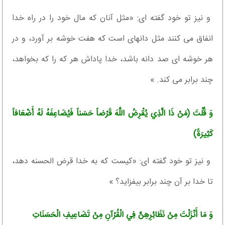
و نيز تو خود گفته‏ اى: «مثل آنان كه مال خود را در راه خدا
انفاق مى ‏كنند مثل دانه‏اى است كه هفت خوشه بر آورد، و در
هر خوشه ‏اى صد دانه باشد، خدا پاداش هر كه را كه بخواهد،
چند برابر مى‏ كند. »
وَ قُلْتَ (مَنْ ذَا الَّذِي يُقْرِضُ اللَّهَ قَرْضاً حَسَناً فَيُضَاعِفَهُ لَهُ أَضْعَافاً
كَثِيرَةً)
و نيز تو خود گفته‏ اى: «كيست كه به خدا قرض الحسنه دهد،
تا خدا بر آن چند برابر بيفزايد؟ »
وَ مَا أَنْزَلْتَ مِنْ نَظَائِرِهِنَّ فِي الْقُرْآنِ مِنْ تَضَاعِيفِ الْحَسَنَاتِ‏