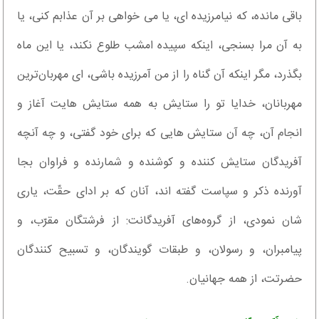
باقى مانده، که نیامرزیده اى، یا مى خواهى بر آن عذابم کنى، یا
به آن مرا بسنجى، اینکه سپیده امشب طلوع نکند، یا این ماه
بگذرد، مگر اینکه آن گناه را از من آمرزیده باشى، اى مهربان‌ترین
مهربانان، خدایا تو را ستایش به همه ستایش هایت آغاز و
انجام آن، چه آن ستایش هایى که براى خود گفتى، و چه آنچه
آفریدگان ستایش کننده و کوشنده و شمارنده و فراوان بجا
آورنده ذکر و سپاست گفته اند، آنان که بر اداى حقّت، یارى
شان نمودى، از گروه‌های آفریدگانت: از فرشتگان مقرّب، و
پیامبران، و رسولان، و طبقات گویندگان، و تسبیح کنندگان
حضرتت، از همه جهانیان.