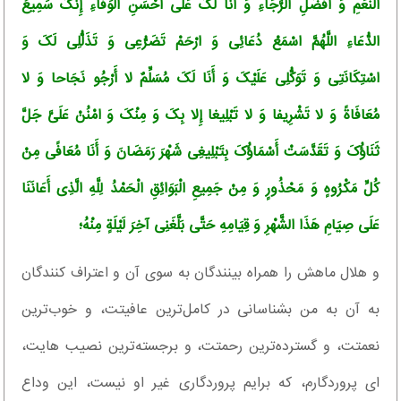
النِّعَمِ وَ أَفْضَلِ الرَّجَاءِ وَ أَنَا لَکَ عَلَى أَحْسَنِ الْوَفَاءِ إِنَّکَ سَمِیعُ
الدُّعَاءِ اللَّهُمَّ اسْمَعْ دُعَائِی وَ ارْحَمْ تَضَرُّعِی وَ تَذَلُّلِی لَکَ وَ
اسْتِکَانَتِی وَ تَوَکُّلِی عَلَیْکَ وَ أَنَا لَکَ مُسَلِّمٌ لا أَرْجُو نَجَاحا وَ لا
مُعَافَاةً وَ لا تَشْرِیفا وَ لا تَبْلِیغا إِلا بِکَ وَ مِنْکَ وَ امْنُنْ عَلَیَّ جَلَّ
ثَنَاؤُکَ وَ تَقَدَّسَتْ أَسْمَاؤُکَ بِتَبْلِیغِی شَهْرَ رَمَضَانَ وَ أَنَا مُعَافًى مِنْ
کُلِّ مَکْرُوهٍ وَ مَحْذُورٍ وَ مِنْ جَمِیعِ الْبَوَائِقِ الْحَمْدُ لِلَّهِ الَّذِی أَعَانَنَا
عَلَى صِیَامِ هَذَا الشَّهْرِ وَ قِیَامِهِ حَتَّى بَلَّغَنِی آخِرَ لَیْلَةٍ مِنْهُ؛
و هلال ماهش را همراه بینندگان به سوى آن و اعتراف کنندگان
به آن به من بشناسانی در کامل‌ترین عافیتت، و خوب‌ترین
نعمتت، و گسترده‌ترین رحمتت، و برجسته‌ترین نصیب هایت،
اى پروردگارم، که برایم پروردگاری غیر او نیست، این وداع