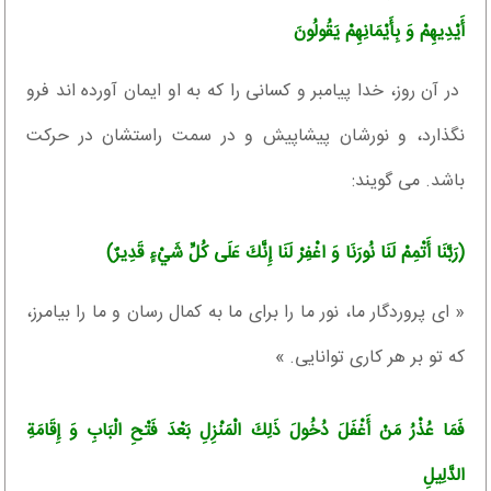
أَيْدِيهِمْ وَ بِأَيْمَانِهِمْ يَقُولُونَ‏
در آن روز، خدا پيامبر و كسانى را كه به او ايمان آورده ‏اند فرو
نگذارد، و نورشان پيشاپيش و در سمت راستشان در حركت
باشد. مى ‏گويند:
(رَبَّنَا أَتْمِمْ لَنَا نُورَنَا وَ اغْفِرْ لَنَا إِنَّكَ عَلَى كُلِّ شَيْ‏ءٍ قَدِيرٌ)
« اى پروردگار ما، نور ما را براى ما به كمال رسان و ما را بيامرز،
كه تو بر هر كارى توانايى. »
فَمَا عُذْرُ مَنْ أَغْفَلَ دُخُولَ ذَلِكَ الْمَنْزِلِ بَعْدَ فَتْحِ الْبَابِ وَ إِقَامَةِ
الدَّلِيلِ‏