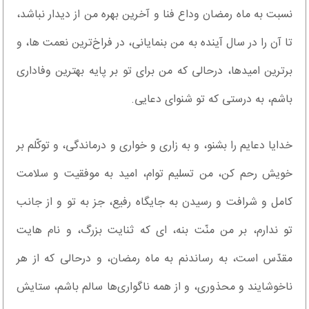
نسبت به ماه رمضان وداع فنا و آخرین بهره من از دیدار نباشد،
تا آن را در سال آینده به من بنمایانى، در فراخ‌ترین نعمت ها، و
برترین امیدها، درحالی که من براى تو بر پایه بهترین وفاداری
باشم، به درستى که تو شنواى دعایى.
خدایا دعایم را بشنو، و به زارى و خوارى و درماندگى، و توکّلم بر
خویش رحم کن، من تسلیم توام، امید به موفقیت و سلامت
کامل و شرافت و رسیدن به جایگاه رفیع، جز به تو و از جانب
تو ندارم، بر من منّت بنه، اى که ثنایت بزرگ، و نام هایت
مقدّس است، به رساندنم به ماه رمضان، و درحالى که از هر
ناخوشایند و محذورى، و از همه ناگواری‌ها سالم باشم، ستایش