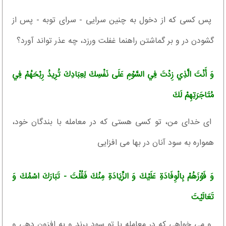
پس كسى كه از دخول به چنين سرايى - سراى توبه - پس از
گشودن در و بر گماشتن راهنما غفلت ورزد، چه عذر تواند آورد؟
وَ أَنْتَ الَّذِي زِدْتَ فِي السَّوْمِ عَلَى نَفْسِكَ لِعِبَادِكَ تُرِيدُ رِبْحَهُمْ فِي
مُتَاجَرَتِهِمْ لَكَ‏
اى خداى من، تو كسى هستى كه در معامله با بندگان خود،
همواره به سود آنان در بها مى ‏افزايى‏
وَ فَوْزَهُمْ بِالْوِفَادَةِ عَلَيْكَ وَ الزِّيَادَةِ مِنْكَ فَقُلْتَ - تَبَارَكَ اسْمُكَ وَ
تَعَالَيْتَ
و مى‏ خواهى كه در معامله با تو سود برند و به افزون دهى و