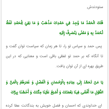
ستودندش.
فَلَكَ الْحَمْدُ مَا وُجِدَ فِي حَمْدِكَ مَذْهَبٌ وَ مَا بَقِيَ لِلْحَمْدِ لَفْظٌ
تُحْمَدُ بِهِ وَ مَعْنًى يَنْصَرِفُ إِلَيْهِ‏
پس حمد و سپاس تو را، تا هر زمان كه سپاست توان گفت و
تا آنگاه كه بر حمد تو لفظى باقى است و معنايى كه در اين
طريق بهره ‏اى از آن توان يافت.
يَا مَنْ تَحَمَّدَ إِلَى عِبَادِهِ بِالْإِحْسَانِ وَ الْفَضْلِ وَ غَمَرَهُمْ بِالْمَنِّ وَ
الطَّوْلِ مَا أَفْشَى فِينَا نِعْمَتَكَ وَ أَسْبَغَ عَلَيْنَا مِنَّتَكَ وَ أَخَصَّنَا بِبِرِّكَ‏
اى خداوندى كه احسان و فضل خويش به بندگانت عطا كرده‏