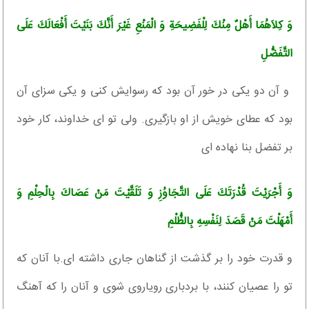
وَ كِلاَهُمَا أَهْلٌ مِنْكَ لِلْفَضِيحَةِ وَ الْمَنْعِ غَيْرَ أَنَّكَ بَنَيْتَ أَفْعَالَكَ عَلَى
التَّفَضُّلِ
و آن دو يكى در خور آن بود كه رسوايش كنى و يكى سزاى آن
بود كه عطاى خويش از او بازگيرى. ولى تو اى خداوند، كار خود
بر تفضل بنا نهاده ‏اى
وَ أَجْرَيْتَ قُدْرَتَكَ عَلَى التَّجَاوُزِ وَ تَلَقَّيْتَ مَنْ عَصَاكَ بِالْحِلْمِ وَ
أَمْهَلْتَ مَنْ قَصَدَ لِنَفْسِهِ بِالظُّلْمِ
و قدرت خود را بر گذشت از گناهان جارى داشته‏ اى.با آنان كه
تو را عصيان كنند، با بردبارى روياروى شوى و آنان را كه آهنگ