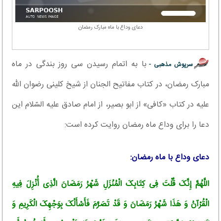
دعای وداع با ماه مبارک رمضان
با به اتمام رسیدن سی روز بندگی در ماه
سرپوش مذهبی -
مبارک رمضان، در کتاب مفاتیح الجنان از شیخ کلینى رضوان اللّه
علیه در کتاب «کافى» از ابو بصیر، از امام صادق علیه السّلام این
دعا را براى وداع ماه رمضان روایت کرده است:
دعای وداع با ماه رمضان:
اللَّهُمَّ إِنَّکَ قُلْتَ فِی کِتَابِکَ الْمُنْزَلِ شَهْرُ رَمَضَانَ الَّذِی أُنْزِلَ فِیهِ
الْقُرْآنُ وَ هَذَا شَهْرُ رَمَضَانَ وَ قَدْ تَصَرَّمَ فَأَسْأَلُکَ بِوَجْهِکَ الْکَرِیمِ وَ