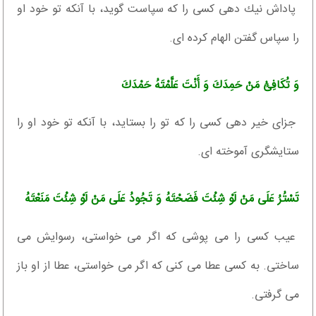
پاداش نيك دهى كسى را كه سپاست گويد، با آنكه تو خود او
را سپاس گفتن الهام كرده ‏اى.
وَ تُكَافِئُ مَنْ حَمِدَكَ وَ أَنْتَ عَلَّمْتَهُ حَمْدَكَ‏
جزاى خير دهى كسى را كه تو را بستايد، با آنكه تو خود او را
ستايشگرى آموخته ‏اى.
تَسْتُرُ عَلَى مَنْ لَوْ شِئْتَ فَضَحْتَهُ وَ تَجُودُ عَلَى مَنْ لَوْ شِئْتَ مَنَعْتَهُ‏
عيب كسى را مى ‏پوشى كه اگر مى ‏خواستى، رسوايش مى‏
ساختى. به كسى عطا مى‏ كنى كه اگر مى ‏خواستى، عطا از او باز
مى ‏گرفتى.