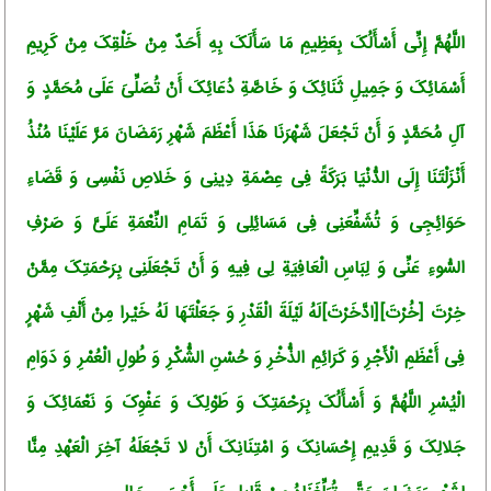
اللَّهُمَّ إِنِّی أَسْأَلُکَ بِعَظِیمِ مَا سَأَلَکَ بِهِ أَحَدٌ مِنْ خَلْقِکَ مِنْ کَرِیمِ
أَسْمَائِکَ وَ جَمِیلِ ثَنَائِکَ وَ خَاصَّةِ دُعَائِکَ أَنْ تُصَلِّیَ عَلَى مُحَمَّدٍ وَ
آلِ مُحَمَّدٍ وَ أَنْ تَجْعَلَ شَهْرَنَا هَذَا أَعْظَمَ شَهْرِ رَمَضَانَ مَرَّ عَلَیْنَا مُنْذُ
أَنْزَلْتَنَا إِلَى الدُّنْیَا بَرَکَةً فِی عِصْمَةِ دِینِی وَ خَلاصِ نَفْسِی وَ قَضَاءِ
حَوَائِجِی وَ تُشَفِّعَنِی فِی مَسَائِلِی وَ تَمَامِ النِّعْمَةِ عَلَیَّ وَ صَرْفِ
السُّوءِ عَنِّی وَ لِبَاسِ الْعَافِیَةِ لِی فِیهِ وَ أَنْ تَجْعَلَنِی بِرَحْمَتِکَ مِمَّنْ
خِرْتَ [خُرْتَ][ادَّخَرْتَ]لَهُ لَیْلَةَ الْقَدْرِ وَ جَعَلْتَهَا لَهُ خَیْرا مِنْ أَلْفِ شَهْرٍ
فِی أَعْظَمِ الْأَجْرِ وَ کَرَائِمِ الذُّخْرِ وَ حُسْنِ الشُّکْرِ وَ طُولِ الْعُمْرِ وَ دَوَامِ
الْیُسْرِ اللَّهُمَّ وَ أَسْأَلُکَ بِرَحْمَتِکَ وَ طَوْلِکَ وَ عَفْوِکَ وَ نَعْمَائِکَ وَ
جَلالِکَ وَ قَدِیمِ إِحْسَانِکَ وَ امْتِنَانِکَ أَنْ لا تَجْعَلَهُ آخِرَ الْعَهْدِ مِنَّا