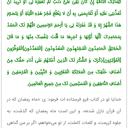
کَلِمَاتِکَ التَّامَّةِ إِنْ کَانَ بَقِیَ عَلَیَّ ذَنْبٌ لَمْ تَغْفِرْهُ لِی أَوْ تُرِیدُ أَنْ
تُعَذِّبَنِی عَلَیْهِ أَوْ تُقَایِسَنِی بِهِ أَنْ لا یَطْلُعَ فَجْرُ هَذِهِ اللَّیْلَةِ أَوْ یَتَصَرَّمَ
هَذَا الشَّهْرُ إِلا وَ قَدْ غَفَرْتَهُ لِی یَا أَرْحَمَ الرَّاحِمِینَ اللَّهُمَّ لَکَ الْحَمْدُ
بِمَحَامِدِکَ کُلِّهَا أَوَّلِهَا وَ آخِرِهَا مَا قُلْتَ لِنَفْسِکَ مِنْهَا وَ مَا قَالَ
الْخَلائِقُ الْحَامِدُونَ الْمُجْتَهِدُونَ الْمَعْدُودُونَ [الْمُعَدِّدُونَ]الْمُوَفِّرُونَ
[الْمُؤْثِرُونَ]ذِکْرَکَ وَ الشُّکْرَ لَکَ الَّذِینَ أَعَنْتَهُمْ عَلَى أَدَاءِ حَقِّکَ مِنْ
أَصْنَافِ خَلْقِکَ مِنَ الْمَلائِکَةِ الْمُقَرَّبِینَ وَ النَّبِیِّینَ وَ الْمُرْسَلِینَ وَ
أَصْنَافِ النَّاطِقِینَ وَ الْمُسَبِّحِینَ لَکَ مِنْ جَمِیعِ الْعَالَمِینَ.
خدایا تو در کتاب فرو فرستاده ات فرمود: ی: «ماه رمضان که در
آن قرآن نازل شده»، و این است ماه رمضان که گذشت، به
جلوه کریمت، و کلمات کاملت، از تو می‌خواهم، اگر بر من گناهی