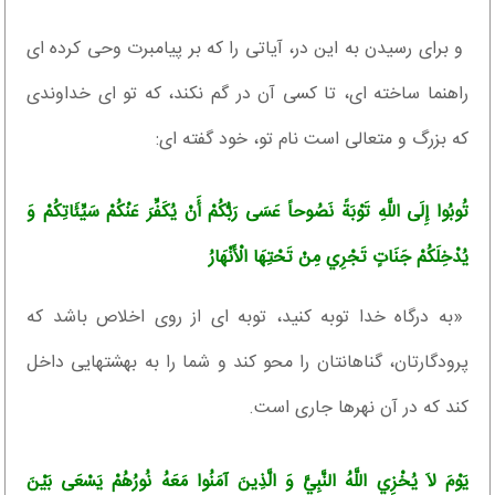
و براى رسيدن به اين در، آياتى را كه بر پيامبرت وحى كرده ‏اى
راهنما ساخته ‏اى، تا كسى آن در گم نكند، كه تو اى خداوندى
كه بزرگ و متعالى است نام تو، خود گفته ‏اى:
تُوبُوا إِلَى اللَّهِ تَوْبَةً نَصُوحاً عَسَى رَبُّكُمْ أَنْ يُكَفِّرَ عَنْكُمْ سَيِّئَاتِكُمْ وَ
يُدْخِلَكُمْ جَنَاتٍ تَجْرِي مِنْ تَحْتِهَا الْأَنْهَارُ
«به درگاه خدا توبه كنيد، توبه ‏اى از روى اخلاص باشد كه
پرودگارتان، گناهانتان را محو كند و شما را به بهشتهايى داخل
كند كه در آن نهرها جارى است.
يَوْمَ لاَ يُخْزِي اللَّهُ النَّبِيَّ وَ الَّذِينَ آمَنُوا مَعَهُ نُورُهُمْ يَسْعَى بَيْنَ