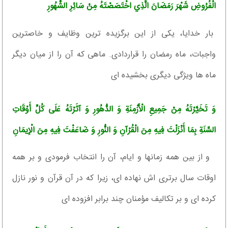
الْفُرُوضِ شَهْرَ رَمَضَانَ الَّذِي اخْتَصَصْتَهُ مِنْ سَائِرِ الشُّهُورِ
بار خدايا، يكى از اين برگزيده ‏ترين وظايف و خاص‏ترين
واجبات، ماه رمضان را قراردادى. ماهى كه آن را از ميان ديگر
ماه ها ويژگى ديگرى بخشيده ‏اى‏
وَ تَخَيَّرْتَهُ مِنْ جَمِيعِ الْأَزْمِنَةِ وَ الدُّهُورِ وَ آثَرْتَهُ عَلَى كُلِّ أَوْقَاتِ
السَّنَةِ بِمَا أَنْزَلْتَ فِيهِ مِنَ الْقُرْآنِ وَ النُّورِ وَ ضَاعَفْتَ فِيهِ مِنَ الْإِيمَانِ‏
و از بين همه زمانها و ايام، آن را انتخاب فرمودى و بر همه
اوقات سال برترى‏ اش نهاده ‏اى، زيرا كه در آن قرآن و نور نازل
كرده ‏اى و بر تكاليف مؤمنان چند برابر افزوده ‏اى‏