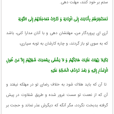
ستم بر خود كنند، مهلت دهى.
تَسْتَنْظِرُهُمْ بِأَنَاتِكَ إِلَى الْإِنَابَةِ وَ تَتْرُكُ مُعَاجَلَتَهُمْ إِلَى التَّوْبَةِ
آرى اى پروردگار من، مهلتشان دهى و با آنان مدارا كنى، باشد
كه به سوى تو باز گردند، و چاره كارشان به توبه سپارى،
لِكَيْلاَ يَهْلِكَ عَلَيْكَ هَالِكُهُمْ وَ لاَ يَشْقَى بِنِعْمَتِكَ شَقِيُّهُمْ إِلاَّ عَنْ طُولِ
الْإِعْذَارِ إِلَيْهِ وَ بَعْدَ تَرَادُفِ الْحُجَّةِ عَلَيْهِ‏
تا آن كه بايد هلاك شود به خلاف رضاى تو در مهلكه نيفتد و
آن كه از نعمت تو مست غرور شده و طريق شقاوت در پيش
گرفته بدبخت نگردد، مگر آنگه كه ديگرش عذر نماند و حجت بر