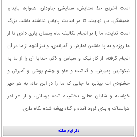
است آخرین حدّ ستایش، ستایشى جاودان، همواره، پایدار،
همیشگى، بى نهایت، تا در ابدیت پایانى نداشته باشد، بزرگ
است ثنایت، ما را بر انجام تکالیف ماه رمضان یاری دادى تا از
ما روزه و به پا داشتن نمازش را گذراندى، و نیز آنچه از ما در آن
انجام گرفته، از کار نیک و سپاس و ذکر، خدایا آن را از ما به
نیکوترین پذیرش، و گذشت و عفو و چشم پوشى و آمرزش و
خشنودى ات بپذیر، تا جایى که ما را در این ماه، به هر خیر
خواسته و شایان عطاى بخشیده شده برسانى، و از هر امر
هراسناک و بلاى فرود آمده و گناه پیشه شده نگاه دارى.
ذکر ایام هفته