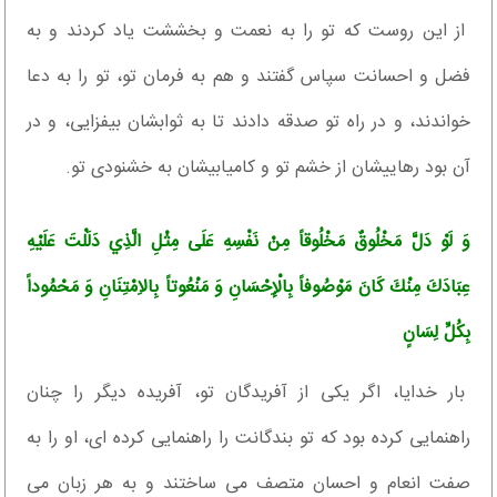
از اين روست كه تو را به نعمت و بخششت ياد كردند و به
فضل و احسانت سپاس گفتند و هم به فرمان تو، تو را به دعا
خواندند، و در راه تو صدقه دادند تا به ثوابشان بيفزايى، و در
آن بود رهاييشان از خشم تو و كاميابيشان به خشنودى تو.
وَ لَوْ دَلَّ مَخْلُوقٌ مَخْلُوقاً مِنْ نَفْسِهِ عَلَى مِثْلِ الَّذِي دَلَلْتَ عَلَيْهِ
عِبَادَكَ مِنْكَ كَانَ مَوْصُوفاً بِالْإِحْسَانِ وَ مَنْعُوتاً بِالاِمْتِنَانِ وَ مَحْمُوداً
بِكُلِّ لِسَانٍ‏
بار خدايا، اگر يكى از آفريدگان تو، آفريده ديگر را چنان
راهنمايى كرده بود كه تو بندگانت را راهنمايى كرده ‏اى، او را به
صفت انعام و احسان متصف مى ‏ساختند و به هر زبان مى‏