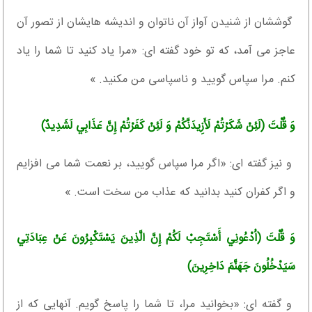
گوششان از شنيدن آواز آن ناتوان و انديشه‏ هايشان از تصور آن
عاجز مى‏ آمد، كه تو خود گفته‏ اى: «مرا ياد كنيد تا شما را ياد
كنم. مرا سپاس گوييد و ناسپاسى من مكنيد. »
وَ قُلْتَ (لَئِنْ شَكَرْتُمْ لَأَزِيدَنَّكُمْ وَ لَئِنْ كَفَرْتُمْ إِنَّ عَذَابِي لَشَدِيدٌ)
و نيز گفته ‏اى: «اگر مرا سپاس گوييد، بر نعمت شما مى ‏افزايم
و اگر كفران كنيد بدانيد كه عذاب من سخت است. »
وَ قُلْتَ (اُدْعُونِي أَسْتَجِبْ لَكُمْ إِنَّ الَّذِينَ يَسْتَكْبِرُونَ عَنْ عِبَادَتِي
سَيَدْخُلُونَ جَهَنَّمَ دَاخِرِينَ‏)
و گفته‏ اى: «بخوانيد مرا، تا شما را پاسخ گويم. آنهايى كه از