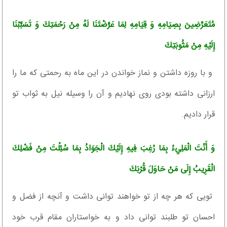
مُتَعَرِّضِينَ بِصِيَامِهِ وَ قِيَامِهِ لِمَا عَرَّضْتَنَا لَهُ مِنْ رَحْمَتِكَ وَ تَسَبَّبْنَا
إِلَيْهِ مِنْ مَثُوبَتِكَ‏
و با روزه داشتن و نماز خواندن در اين ماه به رحمتى كه ما را
ارزانى داشته بودى روى نهاديم و آن را وسيله نيل به ثواب تو
قرار داديم.
وَ أَنْتَ الْمَلِي‏ءُ بِمَا رُغِبَ فِيهِ إِلَيْكَ الْجَوَادُ بِمَا سُئِلْتَ مِنْ فَضْلِكَ
الْقَرِيبُ إِلَى مَنْ حَاوَلَ قُرْبَكَ‏
تويى كه هر چه از تو خواهند توانى داشت و آنچه از فضل و
احسان تو طلبند توانى داد و به خواستاران مقام قرب خود