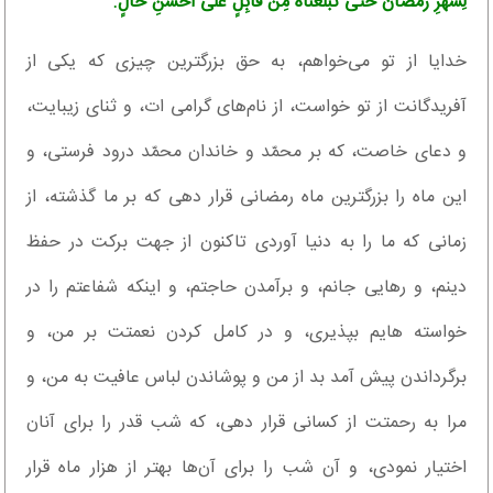
لِشَهْرِ رَمَضَانَ حَتَّى تُبَلِّغَنَاهُ مِنْ قَابِلٍ عَلَى أَحْسَنِ حَالٍ.
خدایا از تو می‌خواهم، به حق بزرگترین چیزى که یکى از
آفریدگانت از تو خواست، از نام‌های گرامى ات، و ثناى زیبایت،
و دعاى خاصت، که بر محمّد و خاندان محمّد درود فرستى، و
این ماه را بزرگترین ماه رمضانى قرار دهى که بر ما گذشته، از
زمانى که ما را به دنیا آوردى تاکنون از جهت برکت در حفظ
دینم، و ر‌هایی جانم، و برآمدن حاجتم، و اینکه شفاعتم را در
خواسته هایم بپذیرى، و در کامل کردن نعمتت بر من، و
برگرداندن پیش آمد بد از من و پوشاندن لباس عافیت به من، و
مرا به رحمتت از کسانى قرار دهى، که شب قدر را براى آنان
اختیار نمودى، و آن شب را براى آن‌ها بهتر از هزار ماه قرار