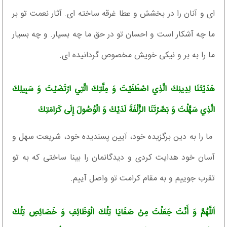
اى و آنان را در بخشش و عطا غرقه ساخته‏ اى. آثار نعمت تو بر
ما چه آشكار است و احسان تو در حق ما چه بسيار. و چه بسيار
ما را به بر و نيكى خويش مخصوص گردانيده‏ اى.
هَدَيْتَنَا لِدِينِكَ الَّذِي اصْطَفَيْتَ وَ مِلَّتِكَ الَّتِي ارْتَضَيْتَ وَ سَبِيلِكَ
الَّذِي سَهَّلْتَ وَ بَصَّرْتَنَا الزُّلْفَةَ لَدَيْكَ وَ الْوُصُولَ إِلَى كَرَامَتِكَ‏
ما را به دين برگزيده خود، آيين پسنديده خود، شريعت سهل و
آسان خود هدايت كردى و ديدگانمان را بينا ساختى كه به تو
تقرب جوييم و به مقام كرامت تو واصل آييم.
اَللَّهُمَّ وَ أَنْتَ جَعَلْتَ مِنْ صَفَايَا تِلْكَ الْوَظَائِفِ وَ خَصَائِصِ تِلْكَ