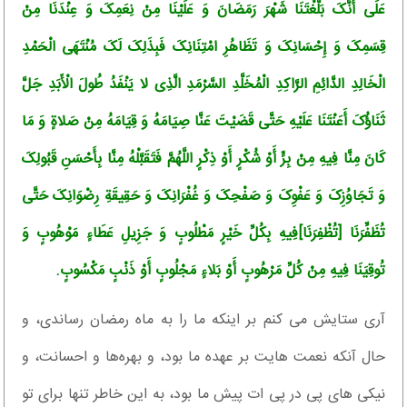
عَلَى أَنَّکَ بَلَّغْتَنَا شَهْرَ رَمَضَانَ وَ عَلَیْنَا مِنْ نِعَمِکَ وَ عِنْدَنَا مِنْ
قِسَمِکَ وَ إِحْسَانِکَ وَ تَظَاهُرِ امْتِنَانِکَ فَبِذَلِکَ لَکَ مُنْتَهَى الْحَمْدِ
الْخَالِدِ الدَّائِمِ الرَّاکِدِ الْمُخَلَّدِ السَّرْمَدِ الَّذِی لا یَنْفَدُ طُولَ الْأَبَدِ جَلَّ
ثَنَاؤُکَ أَعَنْتَنَا عَلَیْهِ حَتَّى قَضَیْتَ عَنَّا صِیَامَهُ وَ قِیَامَهُ مِنْ صَلاةٍ وَ مَا
کَانَ مِنَّا فِیهِ مِنْ بِرٍّ أَوْ شُکْرٍ أَوْ ذِکْرٍ اللَّهُمَّ فَتَقَبَّلْهُ مِنَّا بِأَحْسَنِ قَبُولِکَ
وَ تَجَاوُزِکَ وَ عَفْوِکَ وَ صَفْحِکَ وَ غُفْرَانِکَ وَ حَقِیقَةِ رِضْوَانِکَ حَتَّى
تُظَفِّرَنَا [تُظْفِرَنَا]فِیهِ بِکُلِّ خَیْرٍ مَطْلُوبٍ وَ جَزِیلِ عَطَاءٍ مَوْهُوبٍ وَ
تُوقِیَنَا فِیهِ مِنْ کُلِّ مَرْهُوبٍ أَوْ بَلاءٍ مَجْلُوبٍ أَوْ ذَنْبٍ مَکْسُوبٍ.
آرى ستایش مى کنم بر اینکه ما را به ماه رمضان رساندى، و
حال آنکه نعمت هایت بر عهده ما بود، و بهره‌ها و احسانت، و
نیکی هاى پى در پى ات پیش ما بود، به این خاطر تنها براى تو