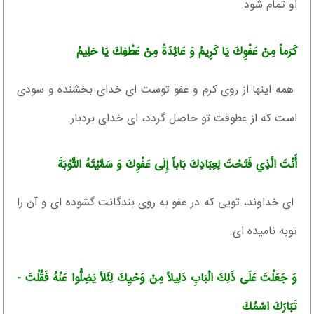
او تمام شود.
كَرَماً مِنْ عَفْوِكَ يَا كَرِيمُ وَ عَائِدَةً مِنْ عَطْفِكَ يَا حَلِيمُ‏
همه اين‏ها از روى كرم و عفو توست اى خداى بخشنده و سودى
است كه از عطوفت تو حاصل گردد، اى خداى بردبار.
أَنْتَ الَّذِي فَتَحْتَ لِعِبَادِكَ بَاباً إِلَى عَفْوِكَ وَ سَمَّيْتَهُ التَّوْبَةَ
اى خداوند، تويى كه در عفو به روى بندگانت گشوده‏ اى و آن را
توبه ناميده ‏اى.
وَ جَعَلْتَ عَلَى ذَلِكَ الْبَابِ دَلِيلاً مِنْ وَحْيِكَ لِئَلاَّ يَضِلُّوا عَنْهُ فَقُلْتَ -
تَبَارَكَ اسْمُكَ