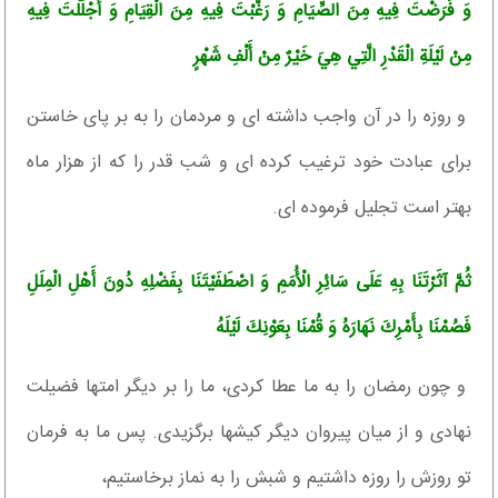
وَ فَرَضْتَ فِيهِ مِنَ الصِّيَامِ وَ رَغَّبْتَ فِيهِ مِنَ الْقِيَامِ وَ أَجْلَلْتَ فِيهِ
مِنْ لَيْلَةِ الْقَدْرِ الَّتِي هِيَ خَيْرٌ مِنْ أَلْفِ شَهْرٍ
و روزه را در آن واجب داشته ‏اى و مردمان را به بر پاى خاستن
براى عبادت خود ترغيب كرده‏ اى و شب قدر را كه از هزار ماه
بهتر است تجليل فرموده‏ اى.
ثُمَّ آثَرْتَنَا بِهِ عَلَى سَائِرِ الْأُمَمِ وَ اصْطَفَيْتَنَا بِفَضْلِهِ دُونَ أَهْلِ الْمِلَلِ
فَصُمْنَا بِأَمْرِكَ نَهَارَهُ وَ قُمْنَا بِعَوْنِكَ لَيْلَهُ‏
و چون رمضان را به ما عطا كردى، ما را بر ديگر امتها فضيلت
نهادى و از ميان پيروان ديگر كيشها برگزيدى. پس ما به فرمان
تو روزش را روزه داشتيم و شبش را به نماز برخاستيم،