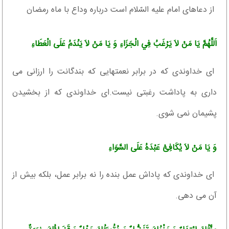
از دعاهاى امام عليه السّلام است درباره وداع با ماه رمضان‏
اَللَّهُمَّ يَا مَنْ لاَ يَرْغَبُ فِي الْجَزَاءِ وَ يَا مَنْ لاَ يَنْدَمُ عَلَى الْعَطَاءِ
اى خداوندى كه در برابر نعمتهايى كه بندگانت را ارزانى مى‏
دارى به پاداشت رغبتى نيست.اى خداوندى كه از بخشيدن
پشيمان نمى‏ شوى.
وَ يَا مَنْ لاَ يُكَافِئُ عَبْدَهُ عَلَى السَّوَاءِ
اى خداوندى كه پاداش عمل بنده را نه برابر عمل، بلكه بيش از
آن مى‏ دهى.