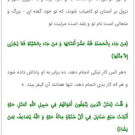
نزول بر آستان تو كامياب شوند، كه تو خود گفته ‏اى - بزرگ و
متعالى است نام تو و بلند است مرتبت تو
(مَنْ جَاءَ بِالْحَسَنَةِ فَلَهُ عَشْرُ أَمْثَالِهَا وَ مَنْ جَاءَ بِالسَّيِّئَةِ فَلاَ يُجْزَى
إِلاَّ مِثْلَهَا)
«هر كس كار نيكى انجام دهد، ده برابر به او پاداش داده شود
و هر كه كار بدى انجام دهد، تنها همانند آن كيفر بيند. »
وَ قُلْتَ (مَثَلُ الَّذِينَ يُنْفِقُونَ أَمْوَالَهُمْ فِي سَبِيلِ اللَّهِ كَمَثَلِ حَبَّةٍ
أَنْبَتَتْ سَبْعَ سَنَابِلَ فِي كُلِّ سُنْبُلَةٍ مِائَةُ حَبَّةٍ وَ اللَّهُ يُضَاعِفُ لِمَنْ
يَشَاءُ)