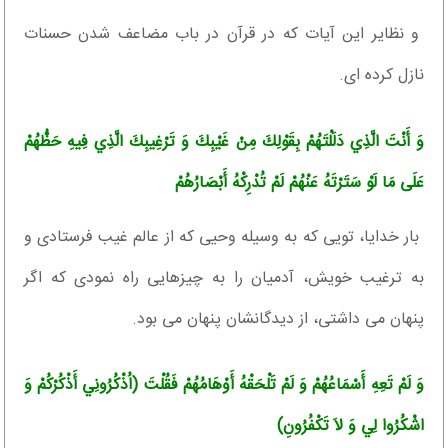
و نظاير اين آيات كه در قرآن در باب مضاعف شدن حسنات
نازل كرده ‏اى.
وَ أَنْتَ الَّذِي دَلَلْتَهُمْ بِقَوْلِكَ مِنْ غَيْبِكَ وَ تَرْغِيبِكَ الَّذِي فِيهِ حَظُّهُمْ
عَلَى مَا لَوْ سَتَرْتَهُ عَنْهُمْ لَمْ تُدْرِكْهُ أَبْصَارُهُمْ‏
بار خدايا، تويى كه به وسيله وحيى كه از عالم غيب فرستادى و
به ترغيب خويش، آدميان را به چيزهايى راه نمودى كه اگر
پنهان مى‏ داشتى، از ديدگانشان پنهان مى ‏بود.
وَ لَمْ تَعِهِ أَسْمَاعُهُمْ وَ لَمْ تَلْحَقْهُ أَوْهَامُهُمْ فَقُلْتَ (اُذْكُرُونِي أَذْكُرْكُمْ وَ
اشْكُرُوا لِي وَ لاَ تَكْفُرُونِ‏)