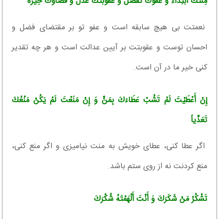
مِنَّتُكَ ابْتِدَاءٌ وَ عَفْوُكَ تَفَضُّلٌ وَ عُقُوبَتُكَ عَدْلٌ وَ قَضَاؤُكَ خِيَرَةٌ
نعمتت بى‏ هيچ سابقه است و عفو تو بر مقتضاى فضل و
احسان توست و عقوبتت بر آيين عدالت است و هر چه تقدير
كنى خير ما در آن است.
إِنْ أَعْطَيْتَ لَمْ تَشُبْ عَطَاءَكَ بِمَنٍّ وَ إِنْ مَنَعْتَ لَمْ يَكُنْ مَنْعُكَ
تَعَدِّياً
اگر عطا كنى، عطاى خويش به منت نياميزى و اگر منع كنى،
منع كردنت نه از روى ستم باشد.
تَشْكُرُ مَنْ شَكَرَكَ وَ أَنْتَ أَلْهَمْتَهُ شُكْرَكَ‏