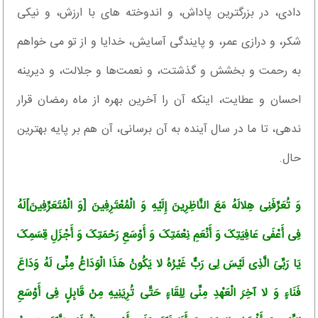
دادى، در بزرگترین پاداش، و اندوخته هاى با ارزش، و نیکى
شکر، و درازى عمر، و پایندگى آسایش، خدایا و از تو مى خواهم
به رحمت و بخشش و گذشتت، و نعمت‌ها و جلالت، و دیرینه
احسان و عطایت، اینکه آن را آخرین بهره از ماه رمضان قرار
ندهى، تا ما در سال آینده به آن برسانى، آن هم بر پایه بهترین
حال.
وَ تُعَرِّفَنِی هِلالَهُ مَعَ النَّاظِرِینَ إِلَیْهِ وَ الْمُعْتَرِفِینَ [وَ الْمُتَعَرِّفِینَ]لَهُ
فِی أَعْفَى عَافِیَتِکَ وَ أَنْعَمِ نِعْمَتِکَ وَ أَوْسَعِ رَحْمَتِکَ وَ أَجْزَلِ قِسَمِکَ
یَا رَبِّیَ الَّذِی لَیْسَ لِی رَبٌّ غَیْرُهُ لا یَکُونُ هَذَا الْوَدَاعُ مِنِّی لَهُ وَدَاعَ
فَنَاءٍ وَ لا آخِرَ الْعَهْدِ مِنِّی لِلِقَاءٍ حَتَّى تُرِیَنِیهِ مِنْ قَابِلٍ فِی أَوْسَعِ