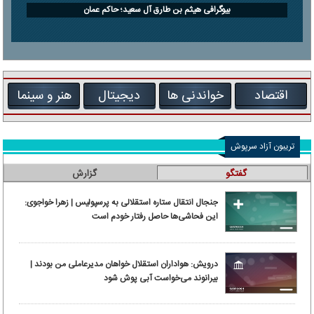
بیوگرافی هیثم بن طارق آل سعید؛ حاکم عمان
اقتصاد
خواندنی ها
دیجیتال
هنر و سینما
تریبون آزاد سرپوش
گفتگو
گزارش
جنجال انتقال ستاره استقلالی به پرسپولیس | زهرا خواجوی:
این فحاشی‌ها حاصل رفتار خودم است
درویش: هواداران استقلال خواهان مدیرعاملی من بودند |
بیرانوند می‌خواست آبی پوش شود