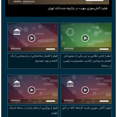
فیلم | آتش‌سوزی مهیب در بازارچه جنت‌آباد تهران
فیلم | لباس نظامی بر تن یکی از مجروحان
فیلم | انفجار ساختمانی در بندرعباس با یک
انفجار بندرعباس؛ تکذیب مصدومیت پلیس
کشته و چند مصدوم
در حادثه
فیلم | آتش سوزی شدید کارخانه کاله در آمل
فیلم | زورگیری از خانم باردار در محله نارمک
تهران