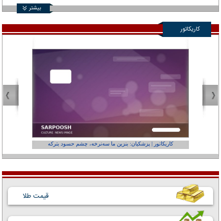
بیشتر
کاریکاتور
کاریکاتور | پزشکیان: بنزین ما سه‌نرخه، چشم حسود بترکه
کارتون | وا
قیمت طلا