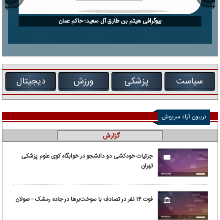
بیوگرافی هیثم بن طارق آل سعید؛ حاکم عمان
سیاست
پزشکی
ورزش
دیجیتال
تریبون آزاد سرپوش
گزارش
جزئیات خودکشی دو دانشجو در خوابگاه کوی علوم پزشکی
تهران
فوت ۱۴ نفر در تصادف با سوخت‌برها در جاده رمشک - صولان