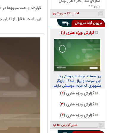
صعودی شد | دلار ۲ هزار تومان
ارزان شد
قرارداد و همه مجوزها در 
اخبار داغ سرپوش
این است تا قبل از اکران ج
تریبون آزاد سرپوش
گزارش ویژه هنری (
۱
)
چرا مستند ترانه علیدوستی با
این سرعت وایرال شد؟ | بازیگر
مشهوری که مردم دوستش دارند
گزارش ویژه هنری (
۲
)
گزارش ویژه هنری (
۳
)
گزارش ویژه هنری (
۴
)
سایر گزارش ها