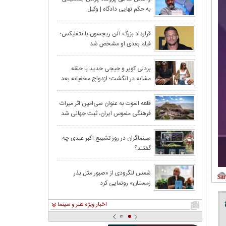
به حکم نهایی دادگاه | وکیل
جمشیدی:تلاش شاکی برای ادامه
حواشی، مصداق بلاگری است
قاب متفاوت سلنا گومز
قرارداد بزرگ آلن ریچسون با نتفلیکس؛
فیلم بعدی او مشخص شد
بردلی کوپر و جیجی حدید با حلقه‌
مشابه در انگشت؛ ازدواج مخفیانه بعد
از ۳ سال نامزدی
قلعه الموت به عنوان سی‌امین اثر میراث‌
فرهنگی ملموس ایران، ثبت جهانی شد
سینماگران در روز تشییع اکبر عبدی چه
گفتند؟
شمس لنگرودی از «صبور مثل بذر
زمستان» رونمایی کرد
اخبار ویژه هنر و سینما