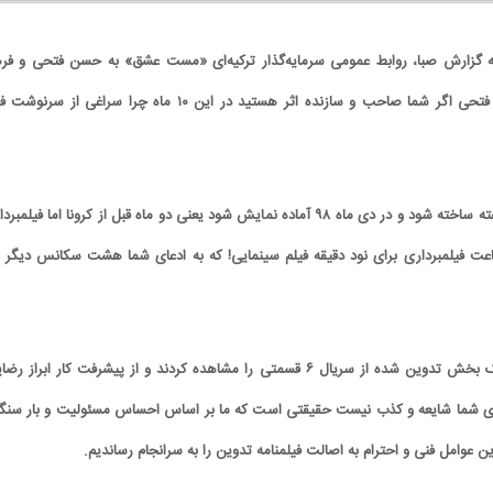
ه گزارش صبا، روابط عمومی سرمایه‌گذار ترکیه‌ای «مست عشق» به حسن فتحی و فره
توحیدی آمده است: آقای فتحی اگر شما صاحب و سازنده اثر هستید در این ۱۰ ماه چرا سراغی از سر
قرار بود فیلم در مدت ۸ هفته ساخته شود و در دی ماه ۹۸ آماده نمایش شود یعنی دو ماه قبل از کرونا اما فیلمب
ته طول کشید. ۷۰ ساعت فیلمبرداری برای نود دقیقه فیلم سینمایی! که به ادعای شما هشت سکانس دیگر
دوستان سرمایه‌گذارتان یک بخش تدوین شده از سریال ۶ قسمتی را مشاهده کردند و از پیشرفت کار ابراز 
ای شما شایعه و کذب نیست حقیقتی است که ما بر اساس احساس مسئولیت و بار سنگ
ین عوامل فنی و احترام به اصالت فیلمنامه تدوین را به سرانجام رساندیم.