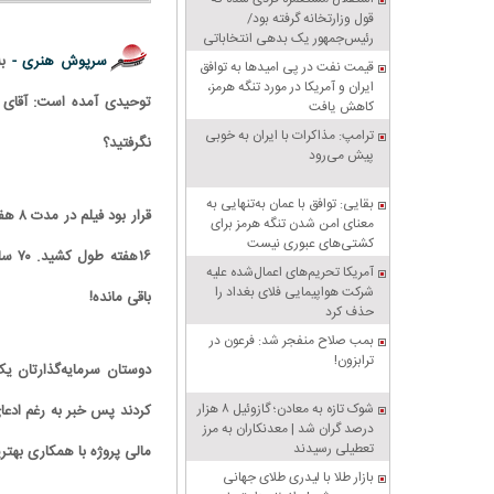
قول وزارتخانه گرفته بود/
رئیس‌جمهور یک بدهی انتخاباتی
داشت، باشگاه را به او داد!
سرپوش هنری -
ب
قیمت نفت در پی امیدها به توافق
ایران و آمریکا در مورد تنگه هرمز،
کاهش یافت
ترامپ: مذاکرات با ایران به خوبی
نگرفتید؟
پیش می‌رود
بقایی: توافق با عمان به‌تنهایی به
معنای امن شدن تنگه هرمز برای
کشتی‌های عبوری نیست
۱۶هف
آمریکا تحریم‌های اعمال‌شده علیه
شرکت هواپیمایی فلای بغداد را
باقی مانده!
حذف کرد
بمب صلاح منفجر شد: فرعون در
ترابزون!
شوک تازه به معادن؛ گازوئیل ۸ هزار
کردند پس خبر به رغم ادع
درصد گران شد | معدنکاران به مرز
تعطیلی رسیدند
مالی پروژه با همکاری بهتر
بازار طلا با لیدری طلای جهانی