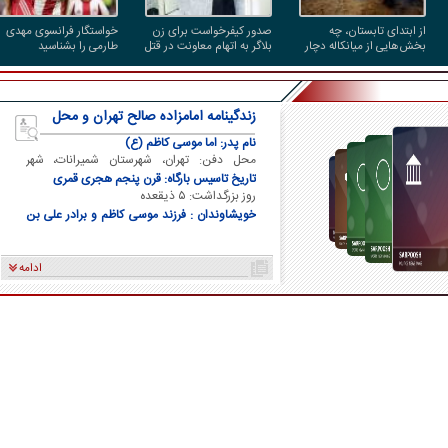
از ابتدای تابستان، چه
صدور کیفرخواست برای زن
خواستگار فرانسوی مهدی
بخش‌هایی از میانکاله دچار
بلاگر به اتهام معاونت در قتل
طارمی را بشناسید
آتش‌سوزی شده‌اند و وسعت
شوهرش
خسارت چقدر بوده است؟
زندگینامه امامزاده صالح تهران و محل
دفن ایشان
نام پدر: اما موسی کاظم (ع)
محل دفن: تهران، شهرستان شمیرانات، شهر
تجریش
تاریخ تاسیس بارگاه: قرن پنجم هجری قمری
روز بزرگداشت: ۵ ذیقعده
خویشاوندان : فرزند موسی کاظم و برادر علی بن
موسی الرضا و برادر فاطمه معصومه
ادامه