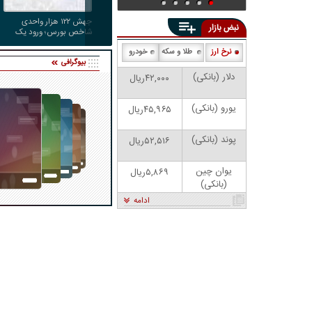
جهش ۱۲۲ هزار واحدی
نبض بازار
شاخص بورس؛ ورود یک
همت پول حقیقی در آغاز
نرخ ارز
طلا و سکه
خودرو
معاملات
بیوگرافی
دلار (بانکی)
۴۲,۰۰۰ریال
یورو (بانکی)
۴۵,۹۶۵ریال
پوند (بانکی)
۵۲,۵۱۶ریال
یوان چین
۵,۸۶۹ریال
(بانکی)
ادامه