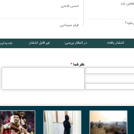
حسن فتحی
فیلم سینمایی
انتشار یافته:
در انتظار بررسی:
غیر قابل انتشار:
جدیدتری
۰
۰
۰
نظر شما
*
THE NORTHMAN
DOWNTON ABBEY: A NEW
TOP GUN: MAVERIC
ERA
تاپ گان ماوریک
دانتون ابی
مرد شمالی
Robert Eggers
Simon Curtis
Joseph Kosinski