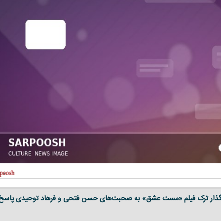
 گذار ترک فیلم «مست عشق» به صحبت‌های حسن فتحی و فرهاد توحیدی پاسخ