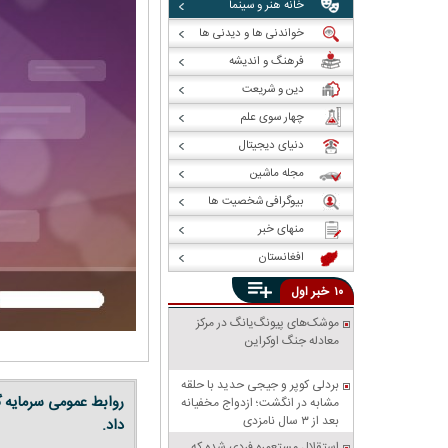
خانه هنر و سینما
خواندنی ها و دیدنی ها
فرهنگ و اندیشه
دین و شریعت
چهار سوی علم
دنیای دیجیتال
مجله ماشین
بیوگرافی شخصیت ها
منهای خبر
افغانستان
خبر
۱۰
اول
موشک‌های پیونگ‌یانگ در مرکز
معادله جنگ اوکراین
بردلی کوپر و جیجی حدید با حلقه‌
روابط عمومی سرمایه
مشابه در انگشت؛ ازدواج مخفیانه
بعد از ۳ سال نامزدی
داد.
استقلال مستعمره فردی شده که