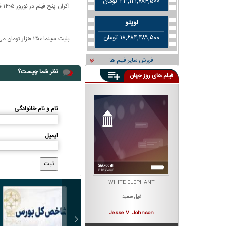
۲۳,۱۲۱,۷۸۴,۵۰۰ تومان
اکران پنج فیلم در نوروز ۱۴۰۵ قطعی شد
لوپتو
۱۸,۶۸۴,۴۸۹,۵۰۰ تومان
بلیت سینما ۲۵۰ هزار تومان می‌شود؟
فروش سایر فیلم ها
نظر شما چیست؟
فیلم های روز جهان
نام و نام خانوادگی
ایمیل
K
THE BOB'S BURGERS MOVIE
WHITE ELEPHANT
فیل سفید
برگری باب
Loren Bouchard
Jesse V.‎ Johnson