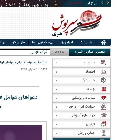
نرخ ارز
مبادله ای
قیمت طلا
یوان چین (بانکی)
قیمت سکه
۵,۸۶۹
ری
قی
اخبار داغ
اخبار ویژه
پربحث ترین ها
منهای خبر
چند
مهمترین عناوین خبری
شوک تازه به معادن؛ گازو _
سیاست
خانه هنر و سینما
>
فیلم و سینمای ایرا
۱۲:۳۹ - ۰۲ آبان ۱۳۹۹
اقتصاد
کار و کارگر
جامعه
دعواهای عوامل فیل
سلامت و پزشکی
ش
حوادث ایران و جهان
نهاد های آموزشی
فوتبال
جهان ورزش