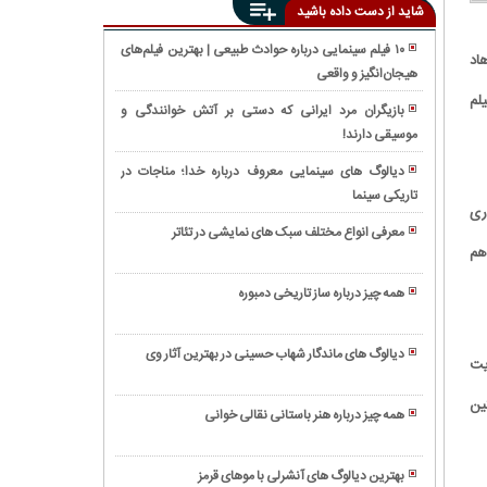
شاید از دست داده باشید
۱۰ فیلم سینمایی درباره حوادث طبیعی | بهترین فیلم‌های
اد
هیجان‌انگیز و واقعی
همه
چیز
نوشت فیلم
بازیگران مرد ایرانی که دستی بر آتش خوانندگی و
درباره
موسیقی دارند!
ژانر
گیتار
وسترن:
الکترونیک
دیالوگ های سینمایی معروف درباره خدا؛ مناجات در
بازنمایی
تاریکی سینما
راز
هنری
رداری
های
دنیای
معرفی انواع مختلف سبک های نمایشی در تئاتر
زیبایی
 هم
وحشی
ژانر
و
غرب
نوآر؛ هنر
سلامت
همه چیز درباره ساز تاریخی دمبوره
و
پوست
به
هیجان
بلا
چالش
در
دیالوگ های ماندگار شهاب حسینی در بهترین آثار وی
حدید
رضایت
کشیدن
دنیای
آشنایی
چیست؟
مغز
سینما
با
ین
(+
با
همه چیز درباره هنر باستانی نقالی خوانی
ساز
عکس)
ژانر
ویولا؛
ویولن
معمایی
سازی
و
بهترین دیالوگ های آنشرلی با موهای قرمز