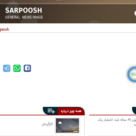
95
همه چیز درباره
جک نیکلسون ۸۹ ساله شد؛ انتشار یک
کارگردان
د