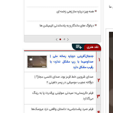
رویایی
تاریخچه
معرفی
و
ما
ی
معروف
صدایی
همه چیز درباره ساز زهی زخمه ای
آن/
ترین
گرم
همه
معرفی
جوایز
چیز
انواع
سینمایی
دیالوگ های ماندگار و به یادماندنی انیمیشن ها
درباره
ویولن
جهان
کنستروکتیویسم
ساز
و
(ساخت
تومبا،
ایران
گرایی)
انواع،
نقد هنری
چیست؟
کاربرد
و
جنجال‌آفرینی دوباره رسانه ملی |
۱
نحوه
صداوسیما با رپ مشکل ندارد؛ با
ساخت
رقیب مشکل دارد
صدای شروین خط قرمز بود، صدای نانسی مجاز؟ |
۲
دوگانه عجیب موسیقی در پسر دلفینی ۲
فیلم «کریستی»؛ سیدنی سوئینی پرقدرت پا به رینگ
۳
می‌گذارد
فیلم «مرد پشت‌بامی»؛ داستان واقعی دزد عروسک‌ها