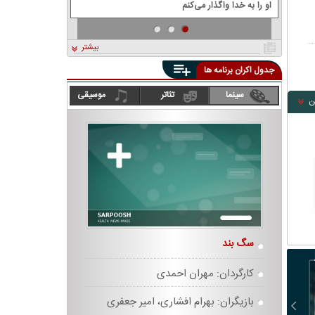
او را به خدا واگذار می‌کنم
بیشتر
جدول اکران برنامه ها
سینما
تئاتر
موسیقی
ن
سگ بند
انفرادی
کارگردان: مهران احمدی
کارگردان:
بازیگران: بهرام افشاری، امیر جعفری
بازیگران: 