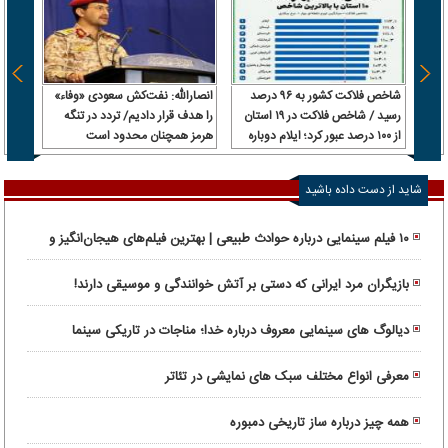
شاخص فلاکت کشور به ۹۶ درصد
انصارالله: نفت‌کش سعودی «وفاء»
رامین
رسید / شاخص فلاکت در ۱۹ استان
را هدف قرار دادیم/ تردد در تنگه
شد
از ۱۰۰ درصد عبور کرد؛ ایلام دوباره
هرمز همچنان محدود است
صدرنشین شد
شاید از دست داده باشید
۱۰ فیلم سینمایی درباره حوادث طبیعی | بهترین فیلم‌های هیجان‌انگیز و
واقعی
بازیگران مرد ایرانی که دستی بر آتش خوانندگی و موسیقی دارند!
دیالوگ های سینمایی معروف درباره خدا؛ مناجات در تاریکی سینما
معرفی انواع مختلف سبک های نمایشی در تئاتر
همه چیز درباره ساز تاریخی دمبوره