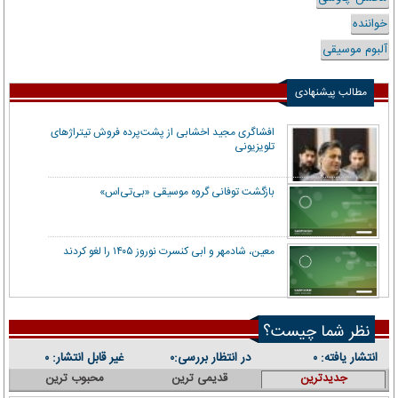
خواننده
آلبوم موسیقی
مطالب پیشنهادی
افشاگری مجید اخشابی از پشت‌پرده فروش تیتراژهای
تلویزیونی
بازگشت توفانی گروه موسیقی «بی‌تی‌اس»
معین، شادمهر و ابی کنسرت نوروز ۱۴۰۵ را لغو کردند
نظر شما چیست؟
انتشار یافته:
در انتظار بررسی:
غیر قابل انتشار:
۰
۰
۰
جدیدترین
قدیمی ترین
محبوب ترین