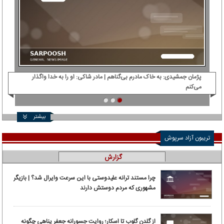
پژمان جمشیدی: ‌به خاک مادرم بی‌گناهم | مادر شاکی: او را به خدا واگذار
دی‌
می‌کنم
بیشتر
تریبون آزاد سرپوش
گزارش
چرا مستند ترانه علیدوستی با این سرعت وایرال شد؟ | بازیگر
مشهوری که مردم دوستش دارند
از گلدن گلوب تا اسکار؛ روایت جسورانه جعفر پناهی چگونه