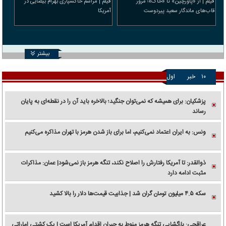
فیلم | از «پاورچین» تا «خاک»؛ مرور
فیلم | مراسم خاکسپاری بهرام بیضایی در
قاب‌های ماندگار سعید پیردوست
آمریکا
بیشتر
۱۰
خبر
اول
پزشکیان: برای همیشه که نمی‌توان جنگید؛ بالاخره باید آن را در نقطه‌ای به پایان
رساند
ونس: به ایران اعتماد نمی‌کنیم، اما برای باز شدن هرمز با تهران مذاکره می‌کنیم
ذوالقدر: تا آمریکا رفتارش را اصلاح نکند، تنگه هرمز باز نمی‌شود| عمان: مذاکرات
مثبت ادامه دارد
سکه ۴.۵ میلیون تومان گران شد | جذابیت قیمت‌ها دلار را بالا کشید
عراقچی: بازگشایی تنگه هرمز منوط به جبران اقدام آمریکا است | یک کشتی اماراتی