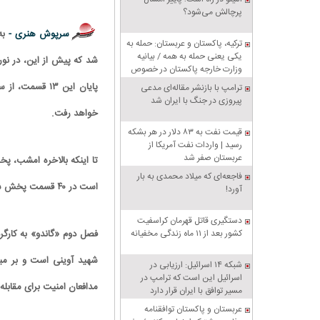
پرچالش می‌شود؟
سرپوش هنری -
به
ترکیه، پاکستان و عربستان: حمله به
یکی یعنی حمله به همه / بیانیه
وزارت خارجه پاکستان در خصوص
پیمان دفاعی مشترک مکه
پایان این ۱۳ 
ترامپ با بازنشر مقاله‌ای مدعی
پیروزی در جنگ با ایران شد
خواهد رفت.
قیمت نفت به ۸۳ دلار در هر بشکه
رسید | واردات نفت آمریکا از
عربستان صفر شد
تا اینکه بالاخره امشب، پ
فاجعه‌ای که میلاد محمدی به بار
است در ۴۰ قسمت پخش شود.
آورد!
دستگیری قاتل قهرمان کراسفیت
کشور بعد از ۱۱ ماه زندگی مخفیانه
فصل دوم‌ «گاندو» به کارگ
شهید آوینی است و بر مبن
شبکه ۱۴ اسرائیل: ارزیابی در
اسرائیل این است که ترامپ در
مدافعان امنیت برای مقابله ب
مسیر توافق با ایران قرار دارد
عربستان و پاکستان توافقنامه