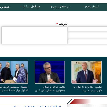
انتشار یافته:
در انتظار بررسی:
غیر قابل انتشار:
جدیدتری
۰
۰
۰
نظر شما
*
ترامپ: مذاکرات با ایران به
بقایی: توافق با عمان
استقلال مستعمره فردی شد
خوبی پیش می‌رود
به‌تنهایی به معنای امن شدن
که قول وزارتخانه گرفته بود
تنگه هرمز برای کشتی‌های
رئیس‌جمهور یک بدهی
عبوری نیست
انتخاباتی داشت، باشگاه را
به او داد!