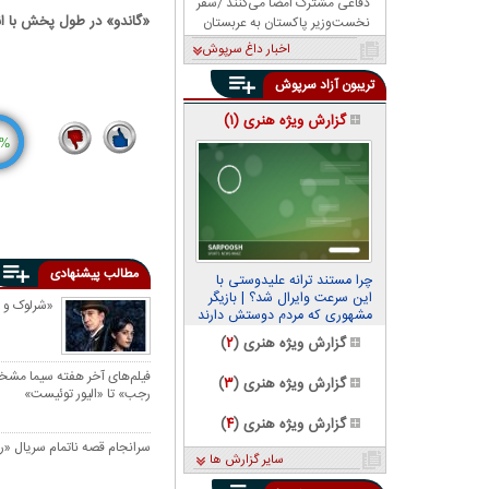
دفاعی مشترک امضا می‌کنند /سفر
«گاندو» در طول پخش با ان
نخست‌وزیر پاکستان به عربستان
اخبار داغ سرپوش
تریبون آزاد سرپوش
گزارش ویژه هنری (
۱
)
%
1
18
مطالب پیشنهادی
چرا مستند ترانه علیدوستی با
این سرعت وایرال شد؟ | بازیگر
«شرلوک و د
مشهوری که مردم دوستش دارند
گزارش ویژه هنری (
۲
)
فیلم‌های آخر هفته سیما مش
گزارش ویژه هنری (
۳
)
رجب» تا «الیور توئیست»
گزارش ویژه هنری (
۴
)
سرانجام قصه ناتمام سریال 
سایر گزارش ها