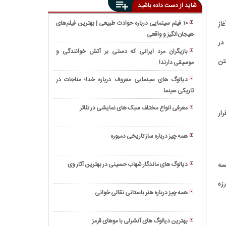
شاید از دست داده باشید
۱۰ فیلم سینمایی درباره حوادث طبیعی | بهترین فیلم‌های
از
هیجان‌انگیز و واقعی
همه
نین در
چیز
بازیگران مرد ایرانی که دستی بر آتش خوانندگی و
درباره
نتن
موسیقی دارند!
ژانر
گیتار
وسترن:
الکترونیک
دیالوگ های سینمایی معروف درباره خدا؛ مناجات در
بازنمایی
تاریکی سینما
راز
هنری
های
دنیای
معرفی انواع مختلف سبک های نمایشی در تئاتر
ار
زیبایی
وحشی
ژانر
و
غرب
نوآر؛ هنر
سلامت
همه چیز درباره ساز تاریخی دمبوره
و
پوست
به
هیجان
بلا
چالش
در
دیالوگ های ماندگار شهاب حسینی در بهترین آثار وی
سه
حدید
کشیدن
دنیای
آشنایی
چیست؟
مغز
زه
سینما
با
(+
با
همه چیز درباره هنر باستانی نقالی خوانی
ساز
عکس)
ژانر
ویولا؛
ویولن
معمایی
سازی
و
بهترین دیالوگ های آنشرلی با موهای قرمز