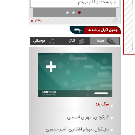
او را به خدا واگذار می‌کنم
بیشتر
جدول اکران برنامه ها
سینما
تئاتر
موسیقی
سگ بند
انفرادی
کارگردان: مهران احمدی
کارگردان:
بازیگران: بهرام افشاری، امیر جعفری
بازیگران: 