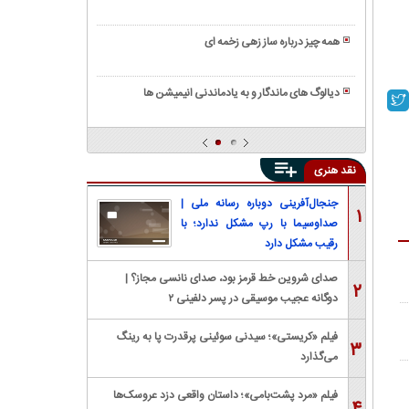
رویایی
تاریخچه
معرفی
و
ی
معروف
صدایی
همه چیز درباره ساز زهی زخمه ای
آن/
ترین
گرم
همه
معرفی
جوایز
چیز
انواع
سینمایی
دیالوگ های ماندگار و به یادماندنی انیمیشن ها
درباره
ویولن
جهان
کنستروکتیویسم
ساز
و
(ساخت
تومبا،
ایران
گرایی)
انواع،
نقد هنری
چیست؟
کاربرد
و
جنجال‌آفرینی دوباره رسانه ملی |
۱
نحوه
صداوسیما با رپ مشکل ندارد؛ با
ساخت
رقیب مشکل دارد
صدای شروین خط قرمز بود، صدای نانسی مجاز؟ |
۲
دوگانه عجیب موسیقی در پسر دلفینی ۲
فیلم «کریستی»؛ سیدنی سوئینی پرقدرت پا به رینگ
۳
می‌گذارد
فیلم «مرد پشت‌بامی»؛ داستان واقعی دزد عروسک‌ها