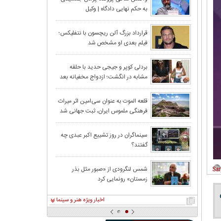
به حکم نهایی دادگاه | وکیل
جمشیدی:تلاش شاکی برای ادامه
حواشی، مصداق بلاگری است
قاب متفاوت سلنا گومز
قرارداد بزرگ آلن ریچسون با نتفلیکس؛
فیلم بعدی او مشخص شد
بردلی کوپر و جیجی حدید با حلقه‌
مشابه در انگشت؛ ازدواج مخفیانه بعد
از ۳ سال نامزدی
قلعه الموت به عنوان سی‌امین اثر میراث‌
فرهنگی ملموس ایران، ثبت جهانی شد
سینماگران در روز تشییع اکبر عبدی چه
گفتند؟
شمس لنگرودی از «صبور مثل بذر
زمستان» رونمایی کرد
اخبار ویژه هنر و سینما