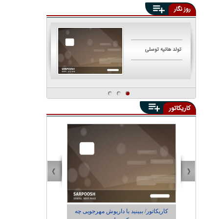
روز نگار
تولد هانیه توسلی
تولد مهناز افشار
کاریکاتور
یی چه
کاریکاتور/ اجاره‌نشین‌ها داریوش مهرجویی را