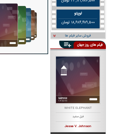
۲۳,۱۲۱,۷۸۴,۵۰۰ تومان
لوپتو
۱۸,۶۸۴,۴۸۹,۵۰۰ تومان
فروش سایر فیلم ها
فیلم های روز جهان
K
THE BOB'S BURGERS MOVIE
WHITE ELEPHANT
فیل سفید
برگری باب
Loren Bouchard
Jesse V.‎ Johnson