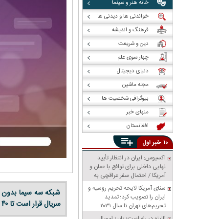
خانه هنر و سینما
خواندنی ها و دیدنی ها
فرهنگ و اندیشه
دین و شریعت
چهار سوی علم
دنیای دیجیتال
مجله ماشین
بیوگرافی شخصیت ها
منهای خبر
افغانستان
خبر
۱۰
اول
اکسیوس: ایران در انتظار تأیید
نهایی داخلی برای توافق با عمان و
آمریکا / احتمال سفر عراقچی به
پاکستان
سنای آمریکا لایحه تحریم روسیه و
شبکه سه سیما بدون اع
ایران را تصویب کرد؛ تمدید
سریال قرار است تا ۴۰ شب ادامه داشته باشد.
تحریم‌های تهران تا سال ۲۰۳۱
النینو در راه است؛ پاییز امسال