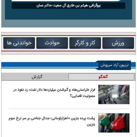
بیوگرافی هیثم بن طارق آل سعید؛ حاکم عمان
ورزش
کار و کارگر
حوادث
خواندنی ها
تریبون آزاد سرپوش
گفتگو
گزارش
فرار «تراستی‌ها» و گم‌شدن میلیاردها دلار نفت؛ رد نفوذ در
مصونیت قضایی؟
پشت پرده بنزین ۱۰‌هزارتومانی؛ جدال جناحی بر سر نرخ سوم
بنزین