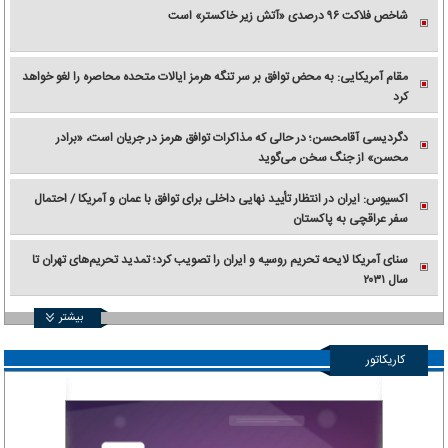
شاخص فلاکت ۹۶ درصدی «آتش زیر خاکستر» است
مقام آمریکایی: به محض توافق بر سر تنگه هرمز ایالات متحده محاصره را لغو خواهد
کرد
دگردیسی آقامحسن؛ در حالی که مذاکرات توافق هرمز در جریان است، «برادر
محسن» از جنگ سخن می‌گوید
اکسیوس: ایران در انتظار تأیید نهایی داخلی برای توافق با عمان و آمریکا / احتمال
سفر عراقچی به پاکستان
سنای آمریکا لایحه تحریم روسیه و ایران را تصویب کرد؛ تمدید تحریم‌های تهران تا
سال ۲۰۳۱
بیشتر
کاریکاتور