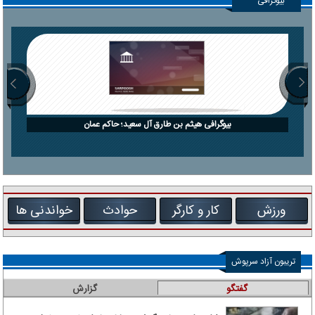
بیوگرافی
بیوگرافی هیثم بن طارق آل سعید؛ حاکم عمان
ورزش
کار و کارگر
حوادث
خواندنی ها
تریبون آزاد سرپوش
گفتگو
گزارش