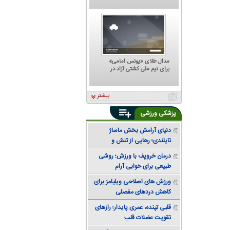
که هر تصمیمش ترسناک است؛
پشت مهدی تاج به کجا گرم
است؟
مدال طلای «یونس امامی»
برای تیم ملی کشتی آزاد در
تورنمنت رنکینگ آلبانی
بیشتر
پزشکی ورزشی
دنیای آرامش بخش ماساژ
تایلندی؛ رهایی از تنش و
دستیابی به تعادل
درمان خروپف با ورزش؛ روشی
طبیعی برای خوابی آرام
ورزش های اصلاحی ویلیامز برای
کاهش دردهای مفصلی
قلبی تپنده، عمری پایدار؛ رازهای
تقویت عضلات قلب