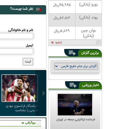
یورو (بانکی)
۴۵,۹۶۵ریال
نظر شما چیست؟
پوند (بانکی)
۵۲,۵۱۶ریال
یوان چین
نام و نام خانوادگی
۵,۸۶۹ریال
(بانکی)
ادامه
ایمیل
برترین گلزنان
اخبار ورزشی
خواستگار فرانسوی مهدی
طارمی را بشناسید
فرمانده ایتالیایی جمعه در تهران
بیوگرافی