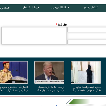
انتشار یافته:
در انتظار بررسی:
غیر قابل انتشار:
جدیدتری
۰
۰
۰
نظر شما
*
صدور کیفرخواست برای زن
ترامپ: ما مذاکرات بسیار
انصارالله: نفت‌کش سعودی
بلاگر به اتهام معاونت در قتل
خوبی داریم و امیدواریم که
«وفاء» را هدف قرار دادیم/
شوهرش
مجبور به حمله بزرگی علیه
تردد در تنگه هرمز همچنان
ایران نشویم
محدود است