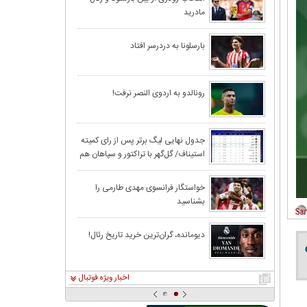
مادرید
رامین رضاییان رس
بارسلونا به دردرسر افتاد
رونالدو به اردوی النصر نرفت!
برای جذب لطیفی‌
خلیفه استقلالی 
جدول نهایی لیگ برتر پس از رای کمیته
استیناف/ گل‌گهر با تراکتور و سپاهان هم
تکلیف | پرسپولی
امتیاز شد
قوه قضاييه: مسد
خواستگار فرانسوی مهدی طارمی را
بشناسید
عکس | جشن تولد 
دیومانده، گران‌ترین خرید تاریخ رئال!
اخبار ویژه فوتبال