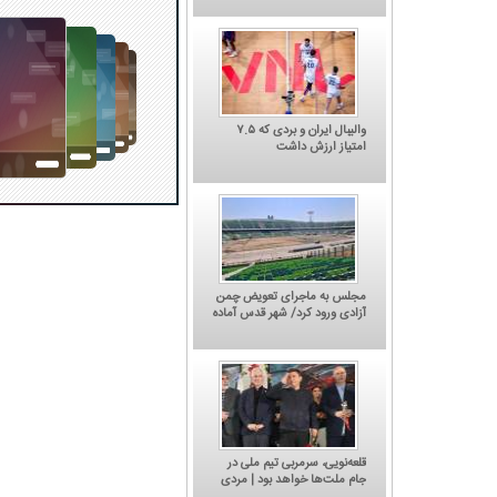
والیبال ایران و بردی که ۷.۵
امتیاز ارزش داشت
مجلس به ماجرای تعویض چمن
آزادی ورود کرد/ شهر قدس آماده
میزبانی دوباره از استقلال و
پرسپولیس
چگونه قهر کنیم؟' جدیدترین
کاریکاتور/ باشگاه پرسپولیس: امروز نوبت
حیی گل‌محمدی
شکایت از کجاست؟
قلعه‌نویی، سرمربی تیم ملی در
جام ملت‌ها خواهد بود | مردی