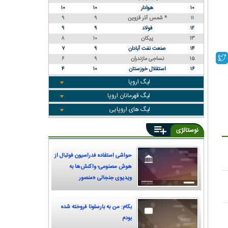
۱۰
هوادار
۱۰
۱۰
۱۱
شمس آذر قزوین *
۹
۹
۱۲
فولاد
۹
۹
۱۳
پیکان
۱۰
۸
۱۴
صنعت نفت آبادان
۹
۷
۱۵
نساجی مازندران
۹
۶
۱۶
استقلال خوزستان
۱۰
۴
لیگ اروپا
لیگ قهرمانان اروپا
لیگ های اروپایی
نوستالژی
حواشی استفاده فدراسیون فوتبال از
هوش مصنوعی؛ واکنش‌ها به
ویدیوی جنجالی «منصور
پورحیدری»
بکام: من به بارسلونا فروخته شده
بودم