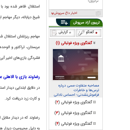
ترابزون!
استقلال ظاهر شده بود ب
اخبار داغ سرپوش
شیخ دیاباته، دیگر مهاجم ای
تریبون آزاد سرپوش
گفتگو
گزارش
مهاجم ریزنقش استقلال شوکی
گفتگوی ویژه فوتبالی (
۱
)
عربستان، تراکتور و الوحد
فشردگی بازی‌های اخیر آبی
رضاوند بازی با الاهلی ع
مصاحبه متفاوت مسی درباره
در دقایق ابتدایی دیدار ا
ترس‌ها و خاطرات
فراموش‌نشدنی؛ احساس نادانی
و کارت زرد دریافت کرد.
می‌کنم
گفتگوی ویژه فوتبالی (
۲
)
گفتگوی ویژه فوتبالی (
۳
)
رضاوند که در دیدار مقابل 
گفتگوی ویژه فوتبالی (
۴
)
به دلیل محرومیت دیدار هف