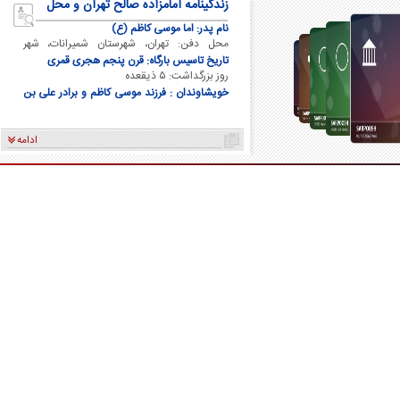
زندگینامه امامزاده صالح تهران و محل
دفن ایشان
نام پدر: اما موسی کاظم (ع)
محل دفن: تهران، شهرستان شمیرانات، شهر
تجریش
تاریخ تاسیس بارگاه: قرن پنجم هجری قمری
روز بزرگداشت: ۵ ذیقعده
خویشاوندان : فرزند موسی کاظم و برادر علی بن
موسی الرضا و برادر فاطمه معصومه
ادامه
کاریکاتور/ سوء استفاده فتح‌الله‌زاده از نام و
کارتون/ بازیکنان پرسپولیس مقابل 
محبوبیت ناصر حجازی
فقط صندلیم رو ازم نگیرید!