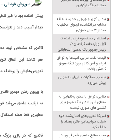
سرپوش فوتبالی -
معادله جنگ اوکراین
بردلی کوپر و جیجی حدید با حلقه‌
مشابه در انگشت؛ ازدواج مخفیانه
دیدار آسیب دید و نتوانست ب
بعد از ۳ سال نامزدی
استقلال مستعمره فردی شده که
قول وزارتخانه گرفته بود/
قائدی که مشخص نبود مصدو
رئیس‌جمهور یک بدهی انتخاباتی
داشت، باشگاه را به او داد!
قیمت نفت در پی امیدها به توافق
هم شاهد این اتفاق تلخ 
ایران و آمریکا در مورد تنگه هرمز،
کاهش یافت
تعویض‌هایش را برخلاف میل
ترامپ: مذاکرات با ایران به خوبی
پیش می‌رود
با بیرون رفتن مهدی قائدی،
بقایی: توافق با عمان به‌تنهایی به
معنای امن شدن تنگه هرمز برای
کشتی‌های عبوری نیست
مطهری خط حمله استقلال بر
آمریکا تحریم‌های اعمال‌شده علیه
شرکت هواپیمایی فلای بغداد را
حذف کرد
بمب صلاح منفجر شد: فرعون در
قائدی که در بازی بزرگ 