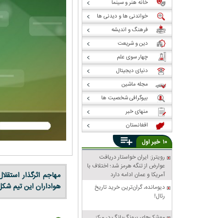
خانه هنر و سینما
خواندنی ها و دیدنی ها
فرهنگ و اندیشه
دین و شریعت
چهار سوی علم
دنیای دیجیتال
مجله ماشین
بیوگرافی شخصیت ها
منهای خبر
افغانستان
خبر
۱۰
اول
رویترز: ایران خواستار دریافت
عوارض از تنگه هرمز شد؛ اختلاف با
آمریکا و عمان ادامه دارد
مهاجم اثرگذار استقلا
هواداران این تیم شکل 
دیومانده، گران‌ترین خرید تاریخ
رئال!
موشک‌های پیونگ‌یانگ در مرکز