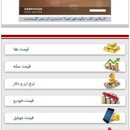
کاریکاتور/ کتاب 'چگونه قهر کنیم؟' جدیدترین اثر یحیی گل‌محمدی
کاریکاتور
قیمت طلا
قیمت سکه
نرخ ارز و دلار
قیمت خودرو
قیمت موبایل