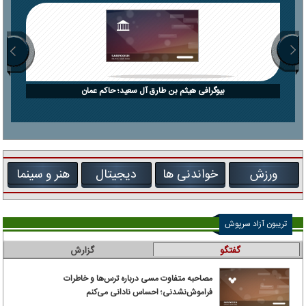
بیوگرافی هیثم بن طارق آل سعید؛ حاکم عمان
ورزش
خواندنی ها
دیجیتال
هنر و سینما
تریبون آزاد سرپوش
گفتگو
گزارش
مصاحبه متفاوت مسی درباره ترس‌ها و خاطرات
فراموش‌نشدنی؛ احساس نادانی می‌کنم