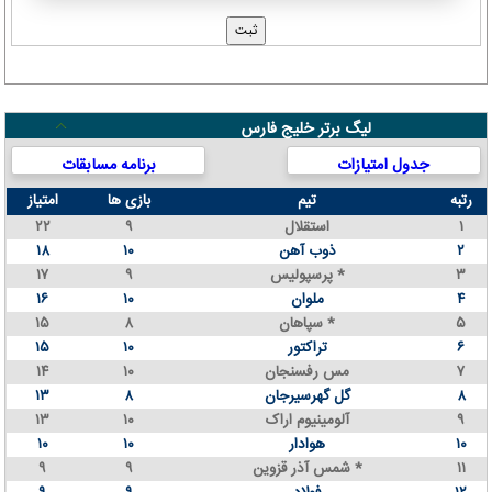
لیگ برتر خلیج فارس
جدول امتیازات
برنامه مسابقات
رتبه
تیم
بازی ها
امتیاز
۱
استقلال
۹
۲۲
۲
ذوب آهن
۱۰
۱۸
۳
پرسپولیس *
۹
۱۷
۴
ملوان
۱۰
۱۶
۵
سپاهان *
۸
۱۵
۶
تراکتور
۱۰
۱۵
۷
مس رفسنجان
۱۰
۱۴
۸
گل گهرسیرجان
۸
۱۳
۹
آلومینیوم اراک
۱۰
۱۳
۱۰
هوادار
۱۰
۱۰
۱۱
شمس آذر قزوین *
۹
۹