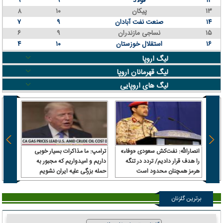
۱۲
فولاد
۹
۹
۱۳
پیکان
۱۰
۸
۱۴
صنعت نفت آبادان
۹
۷
۱۵
نساجی مازندران
۹
۶
۱۶
استقلال خوزستان
۱۰
۴
لیگ اروپا
لیگ قهرمانان اروپا
لیگ های اروپایی
انصارالله: نفت‌کش سعودی «وفاء»
ترامپ: ما مذاکرات بسیار خوبی
را هدف قرار دادیم/ تردد در تنگه
داریم و امیدواریم که مجبور به
هرمز همچنان محدود است
حمله بزرگی علیه ایران نشویم
ا
صدرن
برترین گلزنان