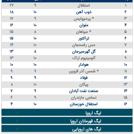
۱
استقلال
۹
۲۲
۲
ذوب آهن
۱۰
۱۸
۳
پرسپولیس *
۹
۱۷
۴
ملوان
۱۰
۱۶
۵
سپاهان *
۸
۱۵
۶
تراکتور
۱۰
۱۵
۷
مس رفسنجان
۱۰
۱۴
۸
گل گهرسیرجان
۸
۱۳
۹
آلومینیوم اراک
۱۰
۱۳
۱۰
هوادار
۱۰
۱۰
۱۱
شمس آذر قزوین *
۹
۹
۱۲
فولاد
۹
۹
۱۳
پیکان
۱۰
۸
۱۴
صنعت نفت آبادان
۹
۷
۱۵
نساجی مازندران
۹
۶
۱۶
استقلال خوزستان
۱۰
۴
لیگ اروپا
لیگ قهرمانان اروپا
لیگ های اروپایی