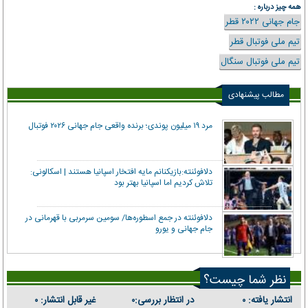
همه چیز درباره :
جام جهانی ۲۰۲۲ قطر
تیم ملی فوتبال قطر
تیم ملی فوتبال سنگال
مطالب پیشنهادی
مرد ۱۹ میلیون پوندی؛ برنده واقعی جام جهانی ۲۰۲۶ فوتبال
دلافوئنته:بازیکنانم مایه افتخار اسپانیا هستند | اسکالونی:
تلاش کردیم اما اسپانیا بهتر بود
دلافوئنته در جمع اسطوره‌ها/ سومین سرمربی با قهرمانی در
جام جهانی و یورو
نظر شما چیست؟
انتشار یافته:
در انتظار بررسی:
غیر قابل انتشار:
۰
۰
۰