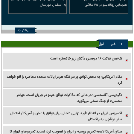
هنرنمایی رونالدینیو در ۴۵ سالگی
به استقلال خوزستان
بیشتر
۱۰
خبر
اول
شاخص فلاکت ۹۶ درصدی «آتش زیر خاکستر» است
مقام آمریکایی: به محض توافق بر سر تنگه هرمز ایالات متحده محاصره را لغو خواهد
کرد
دگردیسی آقامحسن؛ در حالی که مذاکرات توافق هرمز در جریان است، «برادر
محسن» از جنگ سخن می‌گوید
اکسیوس: ایران در انتظار تأیید نهایی داخلی برای توافق با عمان و آمریکا / احتمال
سفر عراقچی به پاکستان
سنای آمریکا لایحه تحریم روسیه و ایران را تصویب کرد؛ تمدید تحریم‌های تهران تا