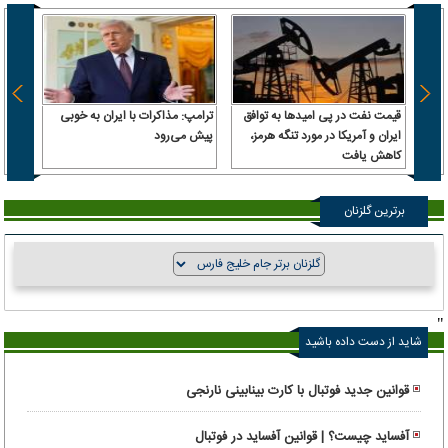
قیمت نفت در پی امیدها به توافق
ترامپ: مذاکرات با ایران به خوبی
استقل
ایران و آمریکا در مورد تنگه هرمز،
پیش می‌رود
قول وز
کاهش یافت
رئیس‌
داشت، 
برترین گلزنان
"
شاید از دست داده باشید
قوانین جدید فوتبال با کارت بینابینی نارنجی
آفساید چیست؟ | قوانین آفساید در فوتبال