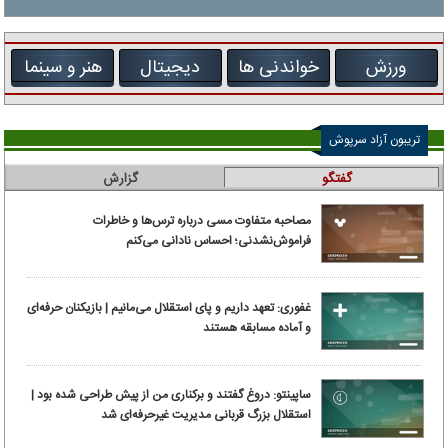
ورزش
خواندنی ها
دیجیتال
هنر و سینما
تریبون آزاد سرپوش
گفتگو
گزارش
مصاحبه متفاوت مسی درباره ترس‌ها و خاطرات
فراموش‌نشدنی؛ احساس نادانی می‌کنم
غفوری: تعهد داریم و پای استقلال می‌مانیم | بازیکنان حرفه‌ای
و آماده مسابقه هستند
ساپینتو: دروغ گفتند و برکناری من از پیش طراحی شده بود |
استقلال بزرگ قربانی مدیریت غیرحرفه‌ای شد