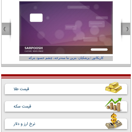
کاریکاتور | پزشکیان: بنزین ما سه‌نرخه، چشم حسود بترکه
کارتون | وا
قیمت طلا
قیمت سکه
نرخ ارز و دلار