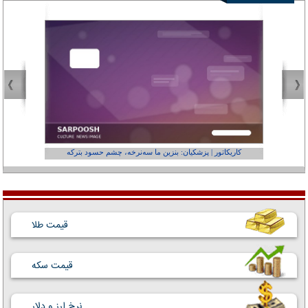
کاریکاتور | پزشکیان: بنزین ما سه‌نرخه، چشم حسود بترکه
کارتون | وا
قیمت طلا
قیمت سکه
نرخ ارز و دلار