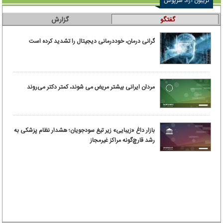
تریبون آزاد سرپوش
گفتگو
گزارش
گرانی درمان، خوددرمانی دیجیتال را تشدید کرده است
مردان ایرانی بیشتر مریض می شوند، کمتر دکتر می‌روند
بازار داغ «زیبایی» زیر تیغ سودجویان؛ هشدار نظام پزشکی به
رشد قارچ‌گونه مراکز غیرمجاز