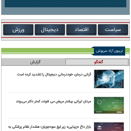
سیاست
اقتصاد
دیجیتال
ورزش
تریبون آزاد سرپوش
گفتگو
گزارش
گرانی درمان، خوددرمانی دیجیتال را تشدید کرده است
مردان ایرانی بیشتر مریض می شوند، کمتر دکتر می‌روند
بازار داغ «زیبایی» زیر تیغ سودجویان؛ هشدار نظام پزشکی به