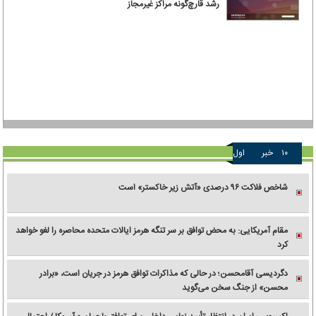
رشد قارچ‌گونه مراکز غیرمجاز
۱۰
خبر
اول
شاخص فلاکت ۹۶ درصدی «آتش زیر خاکستر» است
مقام آمریکایی: به محض توافق بر سر تنگه هرمز ایالات متحده محاصره را لغو خواهد
کرد
دگردیسی آقامحسن؛ در حالی که مذاکرات توافق هرمز در جریان است، «برادر
محسن» از جنگ سخن می‌گوید