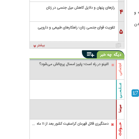
رازهای پنهان و دلایل کاهش میل جنسی در زنان
۴
 و
دن
تقویت قوای جنسی زنان؛ راهکارهای طبیعی و دارویی
۵
بیشتر
دیگه
چه خبر
النینو در راه است؛ پاییز امسال پرچالش می‌شود؟
اجتماعی
عــلـمــی
سینما
دستگیری قاتل قهرمان کراسفیت کشور بعد از ۱۱ ماه
حــوادث
زندگی مخفیانه