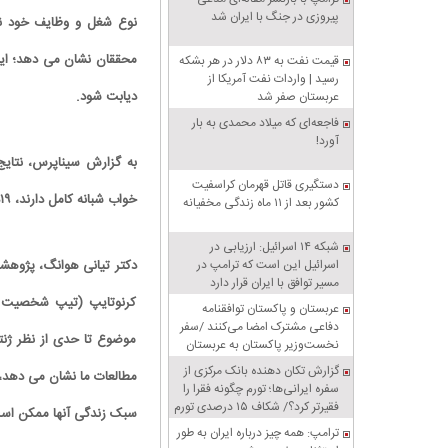
پیروزی در جنگ با ایران شد
نوع شغل و وظایف خود نا
محققان نشان می دهد؛ این
قیمت نفت به ۸۳ دلار در هر بشکه
رسید | واردات نفت آمریکا از
دیابت شود.
عربستان صفر شد
فاجعه‌ای که میلاد محمدی به بار
آورد!
به گزارش سیناپرس، نتایج
دستگیری قاتل قهرمان کراسفیت
خواب شبانه کامل دارند، ۱۹درصد بیشتر با خطر ابتلا به دیابت رو به رو هستند.
کشور بعد از ۱۱ ماه زندگی مخفیانه
شبکه ۱۴ اسرائیل: ارزیابی در
اسرائیل این است که ترامپ در
دکتر تیانی هوانگ، پژوهشگ
مسیر توافق با ایران قرار دارد
کرنوتایپ (تیپ شخصیت زم
عربستان و پاکستان توافقنامه
دفاعی مشترک امضا می‌کنند /سفر
موضوع تا حدی از نظر ژنتی
نخست‌وزیر پاکستان به عربستان
گزارش تکان‌ دهنده بانک مرکزی از
مطالعات ما نشان می دهد، ا
سفره ایرانی‌ها؛ تورم چگونه فقرا را
فقیرتر کرد؟/ شکاف ۱۵ درصدی تورم
سبک زندگی آنها ممکن است خطر ابتل
میان فقیر و غنی
ترامپ: همه چیز درباره ایران به طور