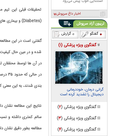
استثنایی خوب پیش می‌رود
تحقیقات قبلی این تیم مطا
اخبار داغ سرپوش
(Diabetes) و بیماری های قلبی مواجه هستند.
تریبون آزاد سرپوش
گفتگو
گزارش
گفتگوی ویژه پزشکی (
۱
)
شده و در عین حال کیفیت 
در آن ها توسط محققان تجز
در حال
بندی شدند، به این معنی ک
گرانی درمان، خوددرمانی
دیجیتال را تشدید کرده است
نتایج این مطالعه نشان د
گفتگوی ویژه پزشکی (
۲
)
سالم کمتری داشته و نسبت 
گفتگوی ویژه پزشکی (
۳
)
مطالعه بطور دقیق نشان داد شب زنده دا
گفتگوی ویژه پزشکی (
۴
)