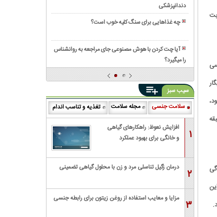
داروخانه
در
دندانپزشکی
قیمت
به
چیست؟
بت
خانه
ایمپلنت
دلیل
چه غذاهایی برای سنگ کلیه خوب است؟
دیجیتال
«خطر
رایحه‌
در
ناباروری»
های
کرج
آیا چت کردن با هوش مصنوعی جای مراجعه به روانشناس
ممنوع
جگوار؛
را میگیرد؟
لیست
کرد!
ررسی
انتخابی
۱۰
(آیا
هوشمندانه
تا
ار
شما
برای
سیب سبز
از
هنوز
استفاده
د،
بهترین
از
سلامت جنسی
مجله سلامت
تغذیه و تناسب اندام
روزمره
دکتر
آن
و
بقه
زنان
استفاده
افزایش نعوظ: راهکارهای گیاهی
مجالس
۱
در
می‌کنید؟)
و خانگی برای بهبود عملکرد
تهران
جنسی
درمان زگیل تناسلی مرد و زن با محلول گیاهی تضمینی
گی
۲
ین
مزایا و معایب استفاده از روغن زیتون برای رابطه جنسی
۳