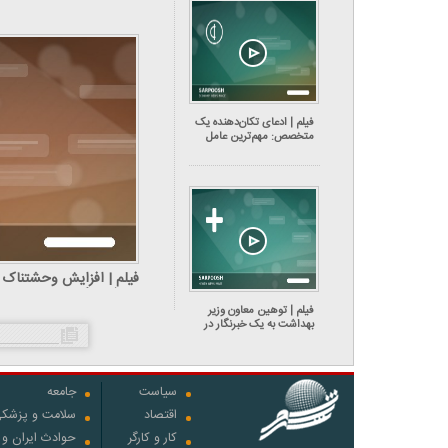
فیلم | ادعای تکان‌دهنده یک
متخصص: مهم‌ترین عامل
ایجاد سرطان مری در ایران،
مصرف چای داغ است!
فیلم | افزایش وحشتناک ق
دروغ می‎‌گویند
فیلم | توهین معاون وزیر
بهداشت به یک خبرنگار در
نشست «سلامت روان»
سیاست
جامعه
اقتصاد
سلامت و پزشک
کار و کارگر
حوادث ایران و