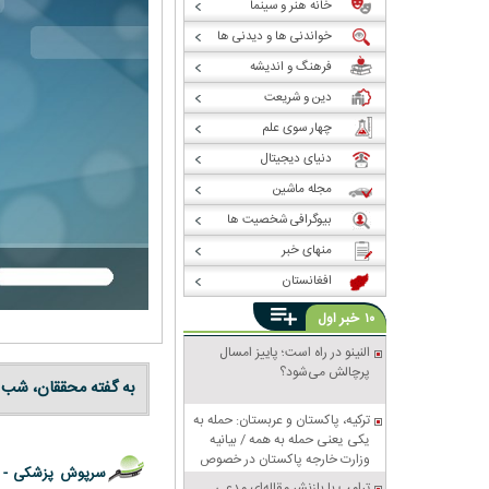
خانه هنر و سینما
خواندنی ها و دیدنی ها
فرهنگ و اندیشه
دین و شریعت
چهار سوی علم
دنیای دیجیتال
مجله ماشین
بیوگرافی شخصیت ها
منهای خبر
افغانستان
خبر
۱۰
اول
النینو در راه است؛ پاییز امسال
پرچالش می‌شود؟
به گفته محققان، شب ز
ترکیه، پاکستان و عربستان: حمله به
یکی یعنی حمله به همه / بیانیه
وزارت خارجه پاکستان در خصوص
سرپوش پزشکی -
پیمان دفاعی مشترک مکه
ترامپ با بازنشر مقاله‌ای مدعی