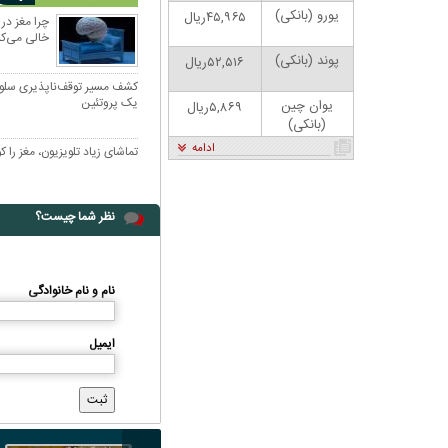
یورو (بانکی)
۴۵,۹۶۵ریال
چرا مغز در
خالی می‌کن
پوند (بانکی)
۵۲,۵۱۶ریال
کشف مسیر توقف‌ناپذیری سلو
یک پروتئین
یوان چین
۵,۸۶۹ریال
(بانکی)
ادامه
تماشای زیاد تلویزیون، مغز را 
نظر شما چیست؟
نام و نام خانوادگی
ان: بنزین ما سه‌نرخه، چشم
کارتون | واکنش پزشکیان به تمجید جعفر قائم
سود بترکه
پناه؛ «جعفر ول کن!»
ایمیل