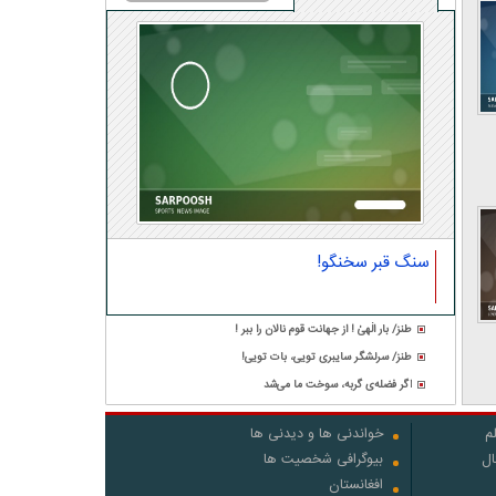
سنگ قبر سخنگو!
طنز/ بار الٰهیٰ ! از جهانت قوم نالان را ببر !
طنز/ سرلشگر سایبری تویی، بات تویی!
اگر فضله‌ی گربه، سوخت ما می‌شد
م
خواندنی ها و دیدنی ها
ال
بیوگرافی شخصیت ها
افغانستان