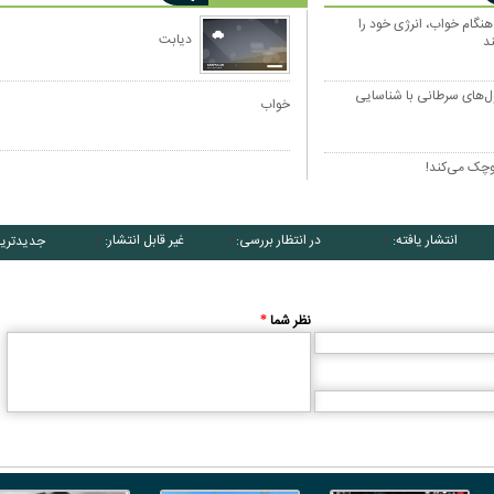
 هنگام خواب، انرژی خود را
دیابت
د
ل‌های سرطانی با شناسایی
خواب
کوچک می‌کند!
انتشار یافته:
در انتظار بررسی:
غیر قابل انتشار:
جدیدتری
۰
۰
۰
نظر شما
*
کاریکاتور/ همنشینی شهرام دبیری و
کاریکاتور/ واکنش پزشکیان به گرانی 
پنگوئن‌های قطب جنوب
چی کاره بیدم این وسط؟