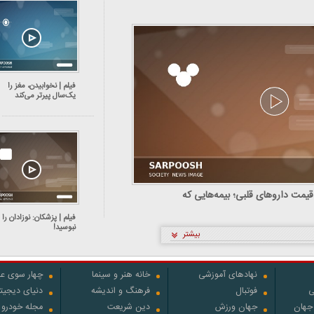
فیلم | نخوابیدن، مغز را
یک‌سال پیرتر می‌کند
یمت داروهای قلبی؛ بیمه‌هایی که
فیلم | پزشکان: نوزادان را
نبوسید!
بیشتر
نهادهای آموزشی
خانه هنر و سینما
چهار سوی عل
ی
فوتبال
فرهنگ و اندیشه
دنیای دیجیت
 جهان
جهان ورزش
دین شریعت
مجله خودرو