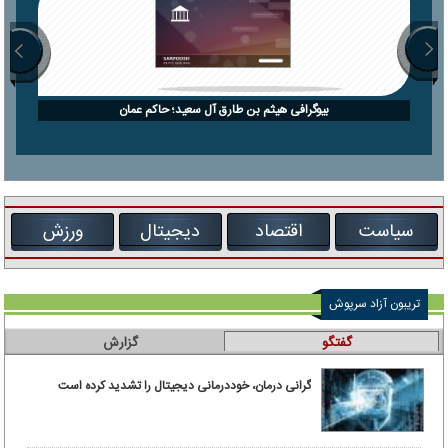
بیوگرافی هیثم بن طارق آل سعید؛ حاکم عمان
سیاست
اقتصاد
دیجیتال
ورزش
تریبون آزاد سرپوش
گفتگو
گزارش
گرانی درمان، خوددرمانی دیجیتال را تشدید کرده است