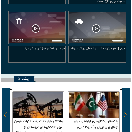
مصرف چای داغ است!
فیلم | نخوابیدن، مغز را یک‌سال پیرتر می‌کند
فیلم | پزشکان: نوزادان را نبوسید!
بیشتر
پاکستان: کانال‌های ارتباطی برای
واکنش بازار نفت به مذاکرات هرمز/
از اب
توافق بین ایران و آمریکا داریم
عبور نفتکش‌های عربستان از
از میا