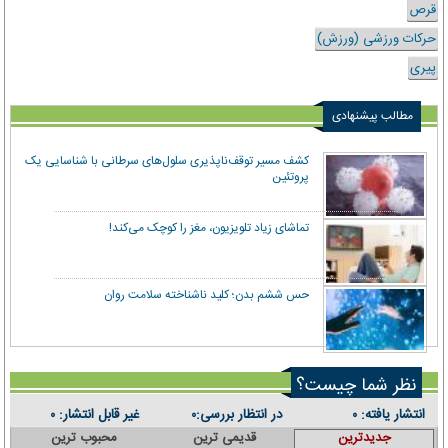
قرص
حرکات ورزشی (ورزش)
پیری
مطالب پیشنهادی
کشف مسیر توقف‌ناپذیری سلول‌های سرطانی با شناسایی یک
پروتئین
تماشای زیاد تلویزیون، مغز را کوچک می‌کند!
حس ششم بدن؛ کلید ناشناخته سلامت روان
نظر شما چیست؟
انتشار یافته:
در انتظار بررسی:
غیر قابل انتشار:
۰
۰
۰
جدیدترین
قدیمی ترین
محبوب ترین