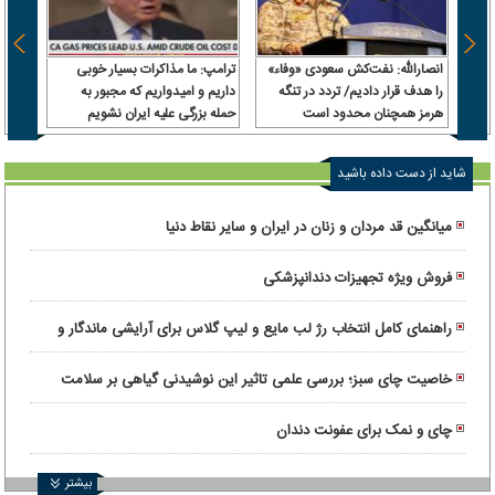
انصارالله: نفت‌کش سعودی «وفاء»
ترامپ: ما مذاکرات بسیار خوبی
را هدف قرار دادیم/ تردد در تنگه
داریم و امیدواریم که مجبور به
هرمز همچنان محدود است
حمله بزرگی علیه ایران نشویم
ا
صدرن
شاید از دست داده باشید
میانگین قد مردان و زنان در ایران و سایر نقاط دنیا
فروش ویژه تجهیزات دندانپزشکی
راهنمای کامل انتخاب رژ لب مایع و لیپ گلاس برای آرایشی ماندگار و
درخشان
خاصیت چای سبز؛ بررسی علمی تاثیر این نوشیدنی گیاهی بر سلامت
بدن
چای و نمک برای عفونت دندان
بیشتر