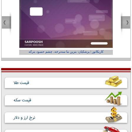
کاریکاتور | پزشکیان: بنزین ما سه‌نرخه، چشم حسود بترکه
کارتون | وا
قیمت طلا
قیمت سکه
نرخ ارز و دلار