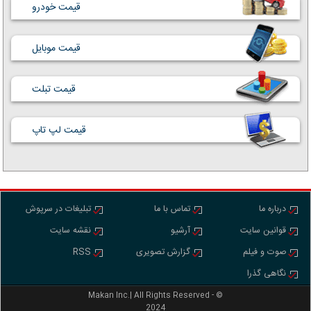
قیمت خودرو
قیمت موبایل
قیمت تبلت
قیمت لپ تاپ
درباره ما
تماس با ما
تبلیغات در سرپوش
قوانین سایت
آرشیو
نقشه سایت
صوت و فیلم
گزارش تصویری
RSS
نگاهی گذرا
Makan Inc.‎‎‎| All Rights Reserved - ©
2024