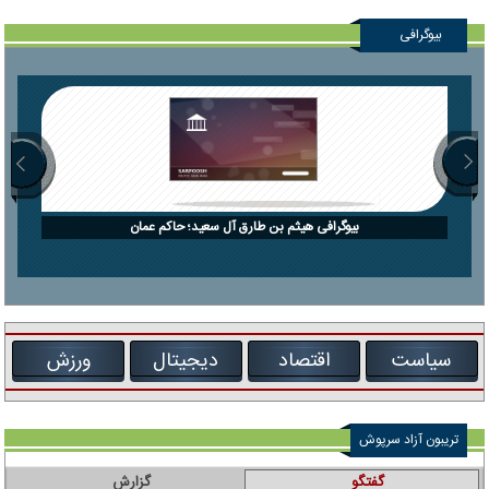
بیوگرافی
بیوگرافی هیثم بن طارق آل سعید؛ حاکم عمان
سیاست
اقتصاد
دیجیتال
ورزش
تریبون آزاد سرپوش
گفتگو
گزارش