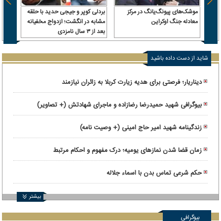
موشک‌های پیونگ‌یانگ در مرکز
بردلی کوپر و جیجی حدید با حلقه‌
استقل
معادله جنگ اوکراین
مشابه در انگشت؛ ازدواج مخفیانه
قول وز
بعد از ۳ سال نامزدی
رئیس‌
داشت، 
شاید از دست داده باشید
دیناریار؛ فرصتی برای هدیه زیارت کربلا به زائران نیازمند
بیوگرافی شهید حمیدرضا رضازاده و ماجرای شهادتش (+ تصاویر)
زندگینامه شهید امیر حاج امینی (+ وصیت نامه)
زمان قضا شدن نمازهای یومیه؛ درک مفهوم و احکام مرتبط
حکم شرعی تماس بدن با اسماء جلاله
بیشتر
بیوگرافی