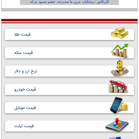
کاریکاتور | پزشکیان: بنزین ما سه‌نرخه، چشم حسود بترکه
کارتون | وا
قیمت طلا
قیمت سکه
نرخ ارز و دلار
قیمت خودرو
قیمت موبایل
قیمت تبلت