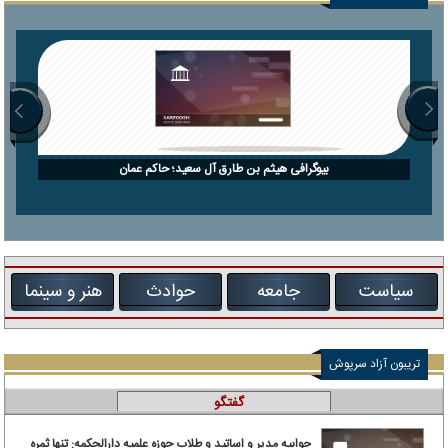
بیوگرافی هیثم بن طارق آل سعید؛ حاکم عمان
سیاست
جامعه
حوادث
هنر و سینما
تریبون آزاد سرپوش
گفتگو
جوابیه مدیر و اساتید و طلاب حوزه علمیه دارالحکمه: تنها ثمره