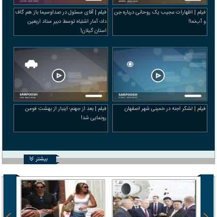
فیلم | اظهارات عجیب یک روحانی درباره جن‌
فیلم | آقای مسئول در صداوسیما باز هم گاف
و آب‌نما!
داد؛ آمار اشتباه توسط دبیر ستاد اربعین
استان گیلان!
فیلم | لشکر اجنه در خمینی شهر اصفهان
فیلم | بعد از جهنم؛ اینبار از بهشت فومن
رونمایی شد!
بیشتر