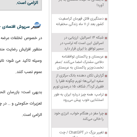
الزامی است.
آورد!
دستگیری قاتل قهرمان کراسفیت
کشور بعد از ۱۱ ماه زندگی مخفیانه
سرپوش اقتصادی 
شبکه ۱۴ اسرائیل: ارزیابی در
در خصوص تخلفات عرضه و 
اسرائیل این است که ترامپ در
مسیر توافق با ایران قرار دارد
منظور افزایش رضایت مند
عربستان و پاکستان توافقنامه
وسیله تاکید می شود؛ نان
دفاعی مشترک امضا می‌کنند /سفر
نخست‌وزیر پاکستان به عربستان
عموم نصب کنند.
گزارش تکان‌ دهنده بانک مرکزی از
سفره ایرانی‌ها؛ تورم چگونه فقرا را
فقیرتر کرد؟/ شکاف ۱۵ درصدی تورم
میان فقیر و غنی
بدیهی است؛ بازرسان اتحا
ترامپ: همه چیز درباره ایران به طور
استثنایی خوب پیش می‌رود
تعزیرات حکومتی و … در چا
چرا مغز در هنگام خواب، انرژی خود
الزامی است.
را خالی می‌کند
تغییر بزرگ در ChatGPT / چت