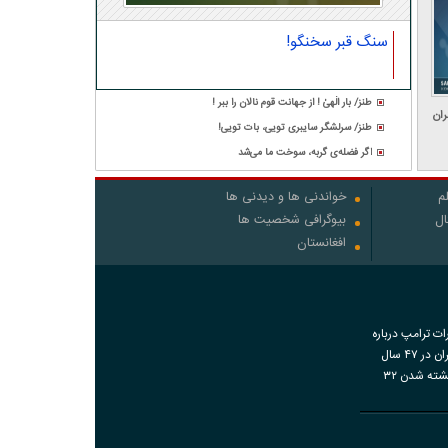
سنگ قبر سخنگو!
طنز/ بار الٰهیٰ ! از جهانت قوم نالان را ببر !
ران
طنز/ سرلشگر سایبری تویی، بات تویی!
اگر فضله‌ی گربه، سوخت ما می‌شد
م
خواندنی ها و دیدنی ها
ال
بیوگرافی شخصیت ها
افغانستان
رات ترامپ درباره
اقدامات ایران در ۴۷ سال
گذشته و کشته شدن ۳۲
اضات دی‌ماه