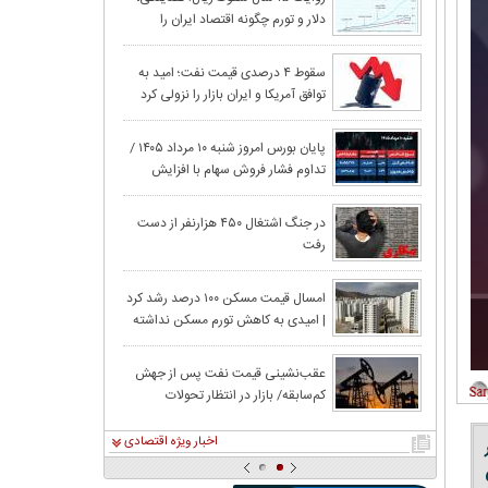
دلار و تورم چگونه اقتصاد ایران را
عربستان از باب‌ا
فرسوده کردند؟
جهش ۲۲
سقوط ۴ درصدی قیمت نفت؛ امید به
توافق آمریکا و ایران بازار را نزولی کرد
حقیقی در آغاز م
قیمت نفت در پی ا
پایان بورس امروز شنبه ۱۰ مرداد ۱۴۰۵ /
تداوم فشار فروش سهام با افزایش
تنگه هرمز، کاه
ریسک‌های سیاسی
گزارش تکان‌ دهند
در جنگ اشتغال ۴۵۰ هزارنفر از دست
رفت
و غنی
امسال قیمت مسکن ۱۰۰ درصد رشد کرد
| امیدی به کاهش تورم مسکن نداشته
آمریکا از عربست
باشید!
عقب‌نشینی قیمت نفت پس از جهش
کم‌سابقه/ بازار در انتظار تحولات
معدنکاران به مر
خاورمیانه
اخبار ویژه اقتصادی