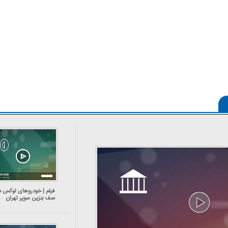
کارتون | واکنش پزشکیان به تمجید جعفر قائم
کاریکاتور/ همنشینی شهرام دبیر
پناه؛ «جعفر ول کن!»
پنگوئن‌های قطب جنوب
فیلم | خودرو‌های لوکس د
صف بنزین سوپر تهران