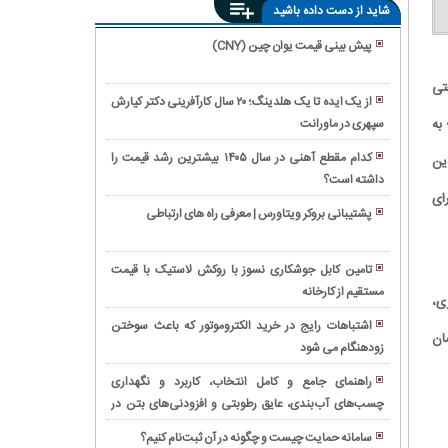
شاید از دست داده باشید
پیش بینی قیمت یوان چین (CNY)
آیا
تی
بیمه
از یک ایده تا یک هلدینگ؛ ۲۰ سال کارآفرینی دکتر کیارش
هزینه
به
سپهری در ماورانت
بهترین
جرثقیل
برقکار
در
کدام مقطع آهنی در سال ۱۴۰۵ بیشترین رشد قیمت را
ین
جنت‌آباد
تصادف
داشته است؟
رکوردشکنی
|
ای
را
تاریخی
خدمات
پشتیبانی بروکر ویتاورس | معرفی راه های ارتباطی
پرداخت
بانک
فوری
بررسی
می‌کند؟
ملی؛
و
ویژگی‌ها
پیام
تامین کابل جوشکاری نسوز با روکش لاستیک با قیمت
حرفه‌ای
و
رشد
مستقیم از کارخانه
مقایسه
برق
ی،
کاربردهای
۲۹۶
گیربکس
ساختمان
المتروموتور
اشتباهات رایج در خرید الکتروموتور که باعث سوختن
همتی
فلندر
ان
غرب
چینی
زودهنگام می شود
ثبت
سرمایه
و
تهران
در
شرکت
بانک
SEW؛
راهنمای جامع و کامل انتخاب، کاربرد و نگهداری
صنایع
دانش
ملی
بررسی
چسب‌های آب‌بندی، عایق رطوبتی و افزودنی‌های بتن در
خرید
ایران
بنیان:
برای
تخصصی
پروژه‌های ساختمانی
ساندویچ
بررسی
سامانه حمایت چیست و چگونه در آن ثبت‌نام کنیم؟
اقتصاد
همراه