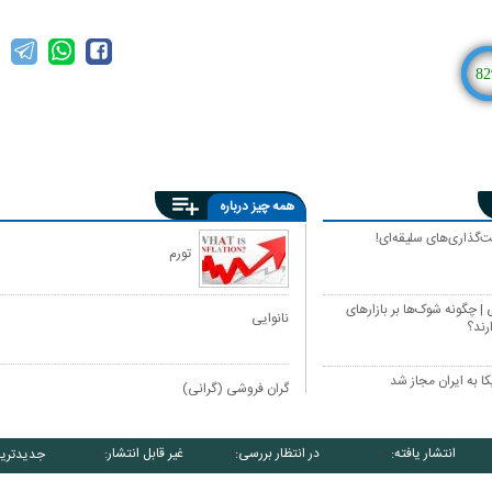
82
همه چیز درباره
گذاری‌های سلیقه‌ای!
تورم
| چگونه شوک‌ها بر بازارهای
نانوایی
ارند؟
کا به ایران مجاز شد
گران فروشی (گرانی)
انتشار یافته:
در انتظار بررسی:
غیر قابل انتشار:
جدیدتری
۰
۰
۰