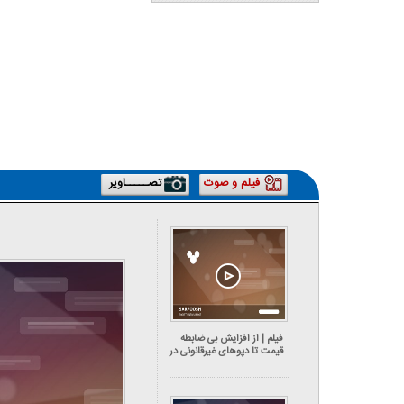
کاریکاتور | پزشکیان: بنزین ما سه‌نرخه، چشم
حسود بترکه
فیلم و صوت
تصـــــاویر
فیلم | از افزایش بی ضابطه
قیمت تا دپوهای غیرقانونی در
بازار لاستیک