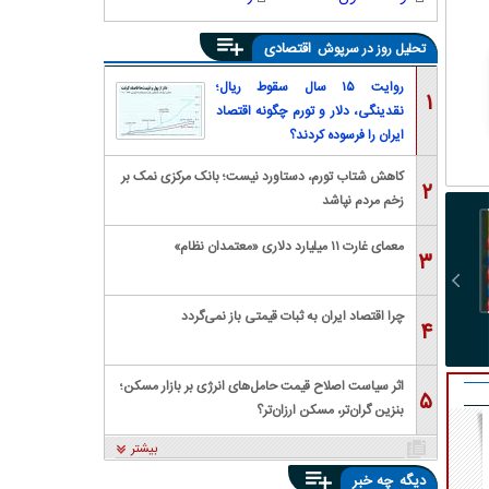
اقتصادی
تحلیل روز در سرپوش
روایت ۱۵ سال سقوط ریال؛
۱
نقدینگی، دلار و تورم چگونه اقتصاد
ایران را فرسوده کردند؟
کاهش شتاب تورم، دستاورد نیست؛ بانک مرکزی نمک بر
۲
زخم مردم نپاشد
معمای غارت ۱۱ میلیارد دلاری «معتمدان نظام»
۳
چرا اقتصاد ایران به ثبات قیمتی باز نمی‌گردد
۴
بمب صلاح منفجر شد:
شوک تازه به معادن؛ گازوئیل
فرعون در ترابزون!
۸ هزار درصد گران شد |
درصد رسید / شاخص ف
معدنکاران به مرز تعطیلی
در ۱۹ استان از ۱۰۰ د
رسیدند
عبور کرد؛ ایلام دوباره
اثر سیاست اصلاح قیمت حامل‌های انرژی بر بازار مسکن؛
صدرنشین شد
۵
بنزین گران‌تر، مسکن ارزان‌تر؟
بیشتر
دیگه
چه خبر