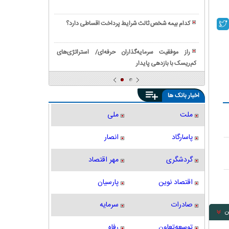
پانل
همه
نقش
با
دیواری
نیازمندی
چسب
راهنمای
از
کدام بیمه شخص ثالث شرایط پرداخت اقساطی دارد؟
ها
سنگ
خرید
ماموت
نقش
و
|
دستگاه
چسب
راز موفقیت سرمایه‌گذاران حرفه‌ای/ استراتژی‌های
راهنمای
شیر
کاشی
کم‌ریسک با بازدهی پایدار
بررسی
انتخاب،
سردکن
در
کامل
قیمت
در
ساخت
انواع
و
ماندگاری
اخبار بانک ها
‌و
بلوک‌های
ثبت
و
ساز
ساختمانی
سفارش
نگهداری
ملت
ملی
مدرن
|
آنلاین
از
لیست
شیر
پاسارگاد
انصار
کامل
انواع
گردشگری
مهر اقتصاد
بلوک‌ها
اقتصاد نوین
پارسیان
صادرات
سرمایه
ن
توسعه‌تعاون
رفاه