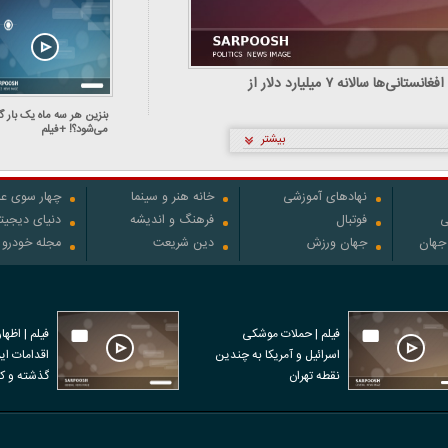
فیلم | کارشناس اقتصادی: افغانستانی‌ها سالانه ۷ میلیارد دلار از
بنزین هر سه ماه یک بار گ
می‌شود؟! +فیلم
بیشتر
نهادهای آموزشی
خانه هنر و سینما
چهار سوی عل
ی
فوتبال
فرهنگ و اندیشه
دنیای دیجیت
 جهان
جهان ورزش
دین شریعت
مجله خودرو
فیلم | حملات موشکی
فیلم | اظها
اسرائیل و آمریکا به چندین
نقطه تهران
نفر در اعتر