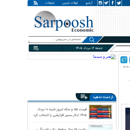
آرشیو
اوقات شرعی
تبلیغات
جمعه ۱۶ مرداد ۱۴۰۵
از دست ندهید
کاهش شتاب تورم
قیمت طلا و سکه امروز شنبه ۱۰ مرداد
۱۴۰۵ /دلار مسیر افزایشی را انتخاب کرد
زخم مردم نپاشد
واکنش بازار نفت
روایت ۱۵ سال سقوط ریال؛ نقدینگی،