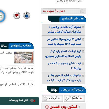
متنی نامحدود و رایگان
اخبار داغ سرپوش
%
عدد
خبر اقتصادی
3
13
سقوط آزاد ملک در پردیس /
مشاوران املاک: کاهش بیشتر
قیمت همچنان محتمل است +
گرانی ۳ برابری مواد غذایی در
جدول قیمت
شب عید ۱۴۰۴ نسبت به شب
مطالب پیشنهادی
عید ۱۴۰۳
نرخ گوشت، افسار پاره کرد/
معضل قیمت‌
رئیس اتحادیه دامداران:بسیاری
از خانوارها توان خرید مرغ هم
قیمت آش و حلیم در ۶ ماه دو
ندارند
برابر شد!
انفجار قیمت کالاهای نوشیدنی 
قهوه، کاکائو و چای تاثیر می‌گذ
برای خرید لوازم التحریر چقدر
باید هزینه کرد؟/ قیمت کیف و
واردات کالاهای اساسی از آمری
کفش مدرسه ۳ برابر شد
تریبون آزاد سرپوش
گفتگو
گزارش
نظر شما چیست؟
گفتگوی ویژه اقتصادی (
۱
)