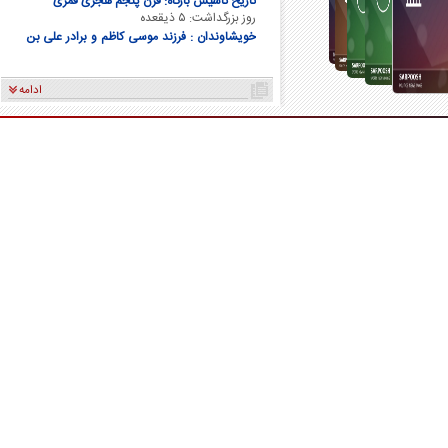
تاریخ تاسیس بارگاه: قرن پنجم هجری قمری
روز بزرگداشت: ۵ ذیقعده
خویشاوندان : فرزند موسی کاظم و برادر علی بن
موسی الرضا و برادر فاطمه معصومه
ادامه