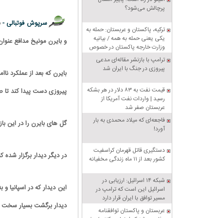
پرچالش می‌شود؟
سرپوش فوتبالی -
ب
ترکیه، پاکستان و عربستان: حمله به
یکی یعنی حمله به همه / بیانیه
و بایرن مونیخ مدافع عنوان
وزارت خارجه پاکستان در خصوص
پیمان دفاعی مشترک مکه
ترامپ با بازنشر مقاله‌ای مدعی
پیروزی در جنگ با ایران شد
قیمت نفت به ۸۳ دلار در هر بشکه
پیروزی دست پیدا کند تا ص
رسید | واردات نفت آمریکا از
عربستان صفر شد
فاجعه‌ای که میلاد محمدی به بار
گل های بایرن را در این با
آورد!
دستگیری قاتل قهرمان کراسفیت
در دیگر دیدار برگزار شده 
کشور بعد از ۱۱ ماه زندگی مخفیانه
شبکه ۱۴ اسرائیل: ارزیابی در
این دیدار که در اسپانیا و 
اسرائیل این است که ترامپ در
مسیر توافق با ایران قرار دارد
دیدار برگشت بسیار سخت 
عربستان و پاکستان توافقنامه