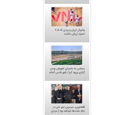
والیبال ایران و بردی که ۷.۵
امتیاز ارزش داشت
مجلس به ماجرای تعویض چمن
آزادی ورود کرد/ شهر قدس آماده
میزبانی دوباره از استقلال و
پرسپولیس
کاریکاتور/ کتاب 'چگونه قهر کنیم؟' جدیدترین
اثر یحیی گل‌محمدی
قلعه‌نویی، سرمربی تیم ملی در
جام ملت‌ها خواهد بود | مردی