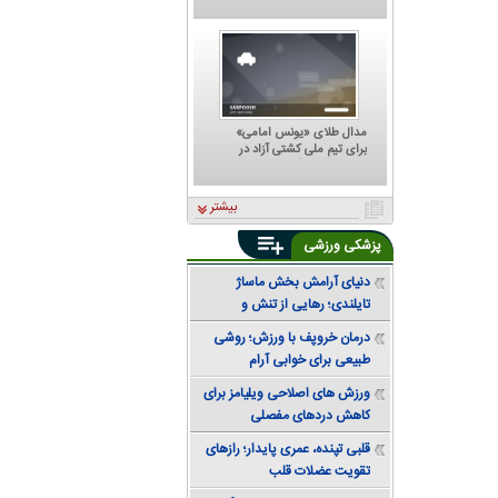
که هر تصمیمش ترسناک است؛
پشت مهدی تاج به کجا گرم
است؟
مدال طلای «یونس امامی»
برای تیم ملی کشتی آزاد در
تورنمنت رنکینگ آلبانی
بیشتر
پزشکی ورزشی
دنیای آرامش بخش ماساژ
تایلندی؛ رهایی از تنش و
دستیابی به تعادل
درمان خروپف با ورزش؛ روشی
طبیعی برای خوابی آرام
ورزش های اصلاحی ویلیامز برای
کاهش دردهای مفصلی
قلبی تپنده، عمری پایدار؛ رازهای
تقویت عضلات قلب