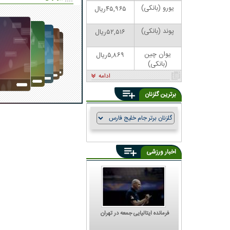
یورو (بانکی)
۴۵,۹۶۵ریال
پوند (بانکی)
۵۲,۵۱۶ریال
یوان چین
۵,۸۶۹ریال
(بانکی)
ادامه
برترین گلزنان
اخبار ورزشی
فرمانده ایتالیایی جمعه در تهران