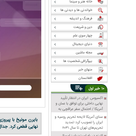
خانه هنر و سینما
خواندنی ها و دیدنی ها
فرهنگ و اندیشه
دین و شریعت
چهار سوی علم
دنیای دیجیتال
مجله ماشین
بیوگرافی شخصیت ها
منهای خبر
افغانستان
خبر
۱۰
اول
اکسیوس: ایران در انتظار تأیید
نهایی داخلی برای توافق با عمان و
آمریکا / احتمال سفر عراقچی به
پاکستان
سنای آمریکا لایحه تحریم روسیه و
بایرن مونیخ با پیروز
ایران را تصویب کرد؛ تمدید
نهایی قطعی کرد. جدال 
تحریم‌های تهران تا سال ۲۰۳۱
النینو در راه است؛ پاییز امسال