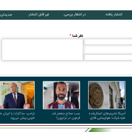
انتشار یافته:
در انتظار بررسی:
غیر قابل انتشار:
جدیدتری
۰
۰
۰
نظر شما
*
آمریکا تحریم‌های اعمال‌شده
بمب صلاح منفجر شد:
ترامپ: مذاکرات با ایران به
علیه شرکت هواپیمایی فلای
فرعون در ترابزون!
خوبی پیش می‌رود
بغداد را حذف کرد