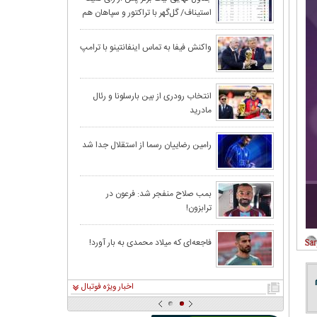
استیناف/ گل‌گهر با تراکتور و سپاهان هم
رئیس‌جمهور یک ب
امتیاز شد
داد!
بارسلونا به دردرس
واکنش فیفا به تماس اینفانتینو با ترامپ
رونالدو به اردوی
انتخاب رودری از بین بارسلونا و رئال
مادرید
قرعه‌کشی بازی‌ه
رامین رضاییان رسما از استقلال جدا شد
چین، امارات و کر
بمب صلاح منفجر شد: فرعون در
ترابزون!
اگر مردم را قانع 
قوه قضاييه: مسد
فاجعه‌ای که میلاد محمدی به بار آورد!
اخبار ویژه فوتبال