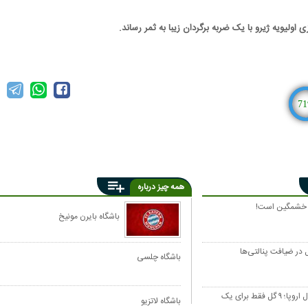
اولیویه ژیرو با یک ضربه برگردان زیبا به ثمر رساند.
71
همه چیز درباره
ار خشمگین است!
باشگاه بایرن مونیخ
ل در ضیافت پنالتی‌ها
باشگاه چلسی
پاری‌سن‌ژرمن ۹۰ دقیقه تا فینال اروپا؛ ۹ گل فقط برای یک
باشگاه لاتزیو