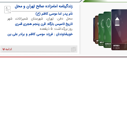
زندگینامه امامزاده صالح تهران و محل
دفن ایشان
نام پدر: اما موسی کاظم (ع)
محل دفن: تهران، شهرستان شمیرانات، شهر
تجریش
تاریخ تاسیس بارگاه: قرن پنجم هجری قمری
روز بزرگداشت: ۵ ذیقعده
خویشاوندان : فرزند موسی کاظم و برادر علی بن
موسی الرضا و برادر فاطمه معصومه
ادامه