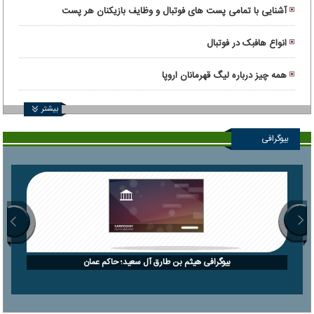
آشنایی با تمامی پست های فوتبال و وظایف بازیکنان هر پست
انواع هافبک در فوتبال
همه چیز درباره لیگ قهرمانان اروپا
بیشتر
بیوگرافی
بیوگرافی هیثم بن طارق آل سعید؛ حاکم عمان