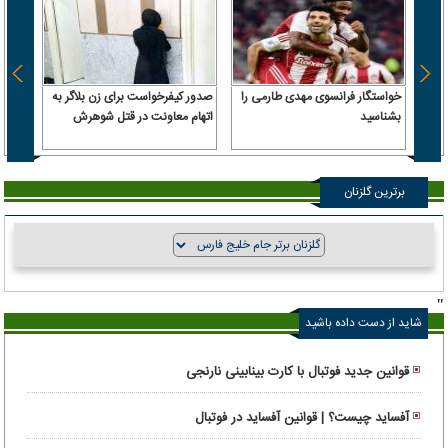
خواستگار فرانسوی مهدی طارمی را
صدور کیفرخواست برای زن بلاگر به
ترامپ
بشناسید
اتهام معاونت در قتل شوهرش
داریم 
حمله 
برترین گلزنان
"
شاید از دست داده باشید
قوانین جدید فوتبال با کارت بینابینی نارنجی
آفساید چیست؟ | قوانین آفساید در فوتبال