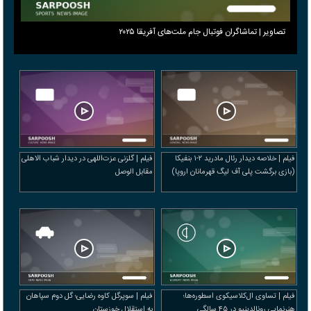
تصاویر | تماشاگران فوتبال جام ملت‌های آفریقا ۲۰۲۵
فیلم | خلاصه دیدار رئال مادرید ۲-۱ بنفیکا
فیلم | گلزنی عزت‌اللهی در دیدار شباب الاهلی
(بازی برگشت پلی آف لیگ قهرمانان اروپا)
مقابل الوصل
فیلم | تساوی ال‌کلاسیکوی اسطوره‌ها؛
فیلم | سوپرگل کاوه رضایی؛ گل دوم سپاهان
هنرنمایی رونالدینیو در ۴۵ سالگی
به استقلال خوزستان