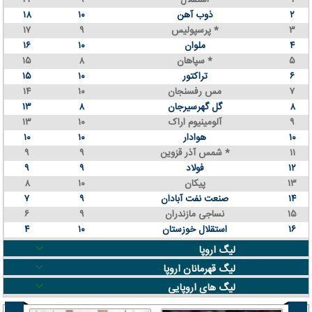
۱
استقلال
۹
۲۲
۲
ذوب آهن
۱۰
۱۸
۳
پرسپولیس *
۹
۱۷
۴
ملوان
۱۰
۱۶
۵
سپاهان *
۸
۱۵
۶
تراکتور
۱۰
۱۵
۷
مس رفسنجان
۱۰
۱۴
۸
گل گهرسیرجان
۸
۱۳
۹
آلومینیوم اراک
۱۰
۱۳
۱۰
هوادار
۱۰
۱۰
۱۱
شمس آذر قزوین *
۹
۹
۱۲
فولاد
۹
۹
۱۳
پیکان
۱۰
۸
۱۴
صنعت نفت آبادان
۹
۷
۱۵
نساجی مازندران
۹
۶
۱۶
استقلال خوزستان
۱۰
۴
لیگ اروپا
لیگ قهرمانان اروپا
لیگ های اروپایی