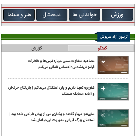
ورزش
خواندنی ها
دیجیتال
هنر و سینما
تریبون آزاد سرپوش
گفتگو
گزارش
مصاحبه متفاوت مسی درباره ترس‌ها و خاطرات
فراموش‌نشدنی؛ احساس نادانی می‌کنم
غفوری: تعهد داریم و پای استقلال می‌مانیم | بازیکنان حرفه‌ای
و آماده مسابقه هستند
ساپینتو: دروغ گفتند و برکناری من از پیش طراحی شده بود |
استقلال بزرگ قربانی مدیریت غیرحرفه‌ای شد