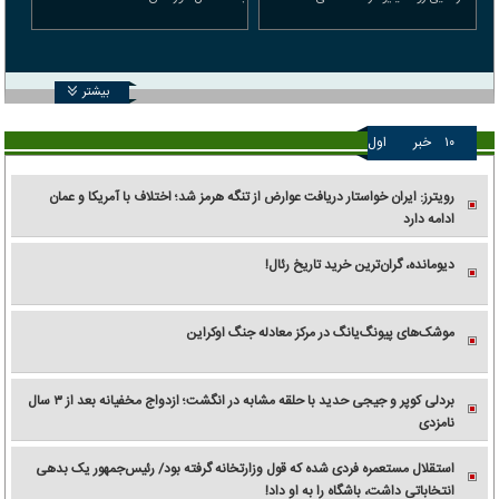
بیشتر
۱۰
خبر
اول
رویترز: ایران خواستار دریافت عوارض از تنگه هرمز شد؛ اختلاف با آمریکا و عمان
ادامه دارد
دیومانده، گران‌ترین خرید تاریخ رئال!
موشک‌های پیونگ‌یانگ در مرکز معادله جنگ اوکراین
بردلی کوپر و جیجی حدید با حلقه‌ مشابه در انگشت؛ ازدواج مخفیانه بعد از ۳ سال
نامزدی
استقلال مستعمره فردی شده که قول وزارتخانه گرفته بود/ رئیس‌جمهور یک بدهی
انتخاباتی داشت، باشگاه را به او داد!