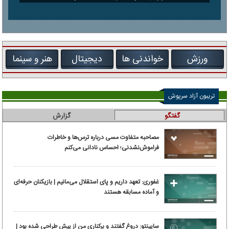
ورزش
خواندنی ها
دیجیتال
هنر و سینما
تریبون آزاد سرپوش
گفتگو
گزارش
مصاحبه متفاوت مسی درباره ترس‌ها و خاطرات
فراموش‌نشدنی؛ احساس نادانی می‌کنم
غفوری: تعهد داریم و پای استقلال می‌مانیم | بازیکنان حرفه‌ای
و آماده مسابقه هستند
ساپینتو: دروغ گفتند و برکناری من از پیش طراحی شده بود |