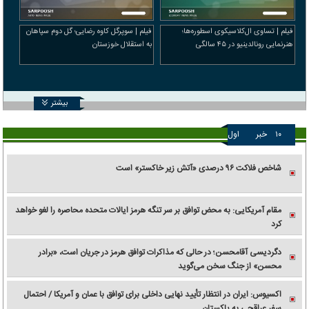
فیلم | تساوی ال‌کلاسیکوی اسطوره‌ها؛
فیلم | سوپرگل کاوه رضایی؛ گل دوم سپاهان
هنرنمایی رونالدینیو در ۴۵ سالگی
به استقلال خوزستان
بیشتر
۱۰
خبر
اول
شاخص فلاکت ۹۶ درصدی «آتش زیر خاکستر» است
مقام آمریکایی: به محض توافق بر سر تنگه هرمز ایالات متحده محاصره را لغو خواهد
کرد
دگردیسی آقامحسن؛ در حالی که مذاکرات توافق هرمز در جریان است، «برادر
محسن» از جنگ سخن می‌گوید
اکسیوس: ایران در انتظار تأیید نهایی داخلی برای توافق با عمان و آمریکا / احتمال
سفر عراقچی به پاکستان