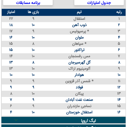
جدول امتیازات
برنامه مسابقات
رتبه
تیم
بازی ها
امتیاز
۱
استقلال
۹
۲۲
۲
ذوب آهن
۱۰
۱۸
۳
پرسپولیس *
۹
۱۷
۴
ملوان
۱۰
۱۶
۵
سپاهان *
۸
۱۵
۶
تراکتور
۱۰
۱۵
۷
مس رفسنجان
۱۰
۱۴
۸
گل گهرسیرجان
۸
۱۳
۹
آلومینیوم اراک
۱۰
۱۳
۱۰
هوادار
۱۰
۱۰
۱۱
شمس آذر قزوین *
۹
۹
۱۲
فولاد
۹
۹
۱۳
پیکان
۱۰
۸
۱۴
صنعت نفت آبادان
۹
۷
۱۵
نساجی مازندران
۹
۶
۱۶
استقلال خوزستان
۱۰
۴
لیگ اروپا