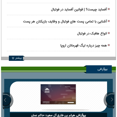
آفساید چیست؟ | قوانین آفساید در فوتبال
آشنایی با تمامی پست های فوتبال و وظایف بازیکنان هر پست
انواع هافبک در فوتبال
همه چیز درباره لیگ قهرمانان اروپا
بیشتر
بیوگرافی
بیوگرافی هیثم بن طارق آل سعید؛ حاکم عمان