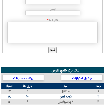
ایمیل
نظر شما
*
لیگ برتر خلیج فارس
جدول امتیازات
برنامه مسابقات
رتبه
تیم
بازی ها
امتیاز
۱
استقلال
۹
۲۲
۲
ذوب آهن
۱۰
۱۸
۳
پرسپولیس *
۹
۱۷