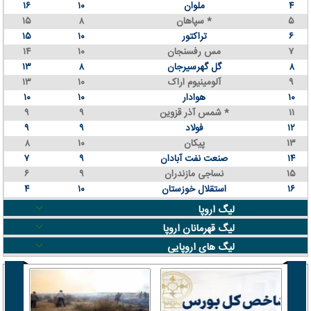
۴
ملوان
۱۰
۱۶
۵
سپاهان *
۸
۱۵
۶
تراکتور
۱۰
۱۵
۷
مس رفسنجان
۱۰
۱۴
۸
گل گهرسیرجان
۸
۱۳
۹
آلومینیوم اراک
۱۰
۱۳
۱۰
هوادار
۱۰
۱۰
۱۱
شمس آذر قزوین *
۹
۹
۱۲
فولاد
۹
۹
۱۳
پیکان
۱۰
۸
۱۴
صنعت نفت آبادان
۹
۷
۱۵
نساجی مازندران
۹
۶
۱۶
استقلال خوزستان
۱۰
۴
لیگ اروپا
لیگ قهرمانان اروپا
لیگ های اروپایی