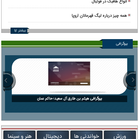
انواع هافبک در فوتبال
همه چیز درباره لیگ قهرمانان اروپا
بیشتر
بیوگرافی
بیوگرافی هیثم بن طارق آل سعید؛ حاکم عمان
ورزش
خواندنی ها
دیجیتال
هنر و سینما