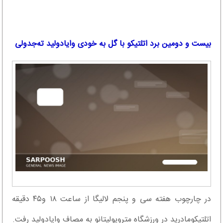
بیست و دومین برد اتلتیکو با گل به خودی وایادولید ته‌جدولی
در چارچوب هفته سی و پنجم لالیگا از ساعت ۱۸ و۴۵ دقیقه
اتلتیکومادرید در ورزشگاه متروپولیتانو به مصاف وایادولید رفت.