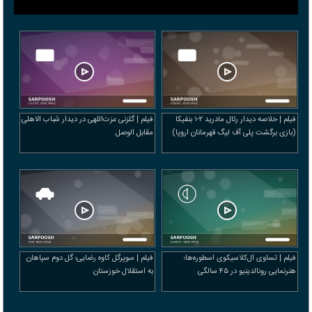
فیلم | خلاصه دیدار رئال مادرید ۲-۱ بنفیکا
فیلم | گلزنی عزت‌اللهی در دیدار شباب الاهلی
(بازی برگشت پلی آف لیگ قهرمانان اروپا)
مقابل الوصل
فیلم | تساوی ال‌کلاسیکوی اسطوره‌ها؛
فیلم | سوپرگل کاوه رضایی؛ گل دوم سپاهان
هنرنمایی رونالدینیو در ۴۵ سالگی
به استقلال خوزستان