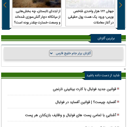
جهش ۱۲۲ هزار واحدی شاخص
از ابتدای تابستان، چه بخش‌هایی
صدور 
بورس؛ ورود یک همت پول حقیقی
از میانکاله دچار آتش‌سوزی شده‌اند
اتهام
در آغاز معاملات
و وسعت خسارت چقدر بوده است؟
برترین گلزنان
"
شاید از دست داده باشید
قوانین جدید فوتبال با کارت بینابینی نارنجی
آفساید چیست؟ | قوانین آفساید در فوتبال
آشنایی با تمامی پست های فوتبال و وظایف بازیکنان هر پست