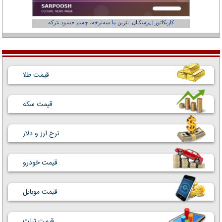
کاریکاتور | پزشکیان: بنزین ما سه‌نرخه، چشم حسود بترکه
کارتون | وا
قیمت طلا
قیمت سکه
نرخ ارز و دلار
قیمت خودرو
قیمت موبایل
قیمت تبلت