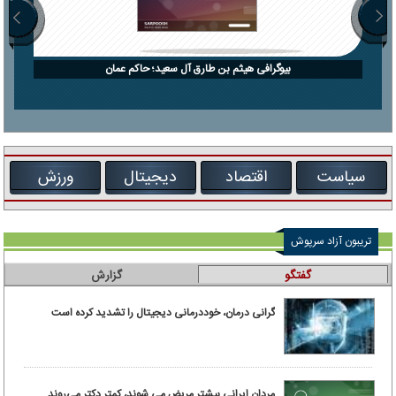
بیوگرافی هیثم بن طارق آل سعید؛ حاکم عمان
سیاست
اقتصاد
دیجیتال
ورزش
تریبون آزاد سرپوش
گفتگو
گزارش
گرانی درمان، خوددرمانی دیجیتال را تشدید کرده است
مردان ایرانی بیشتر مریض می شوند، کمتر دکتر می‌روند