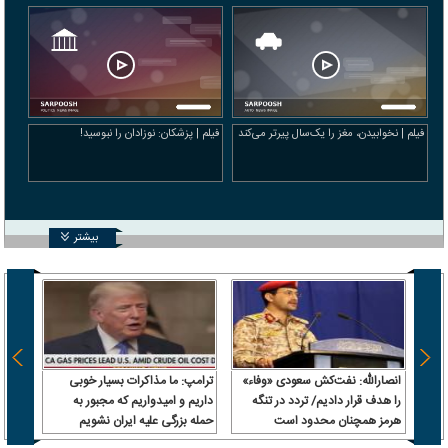
فیلم | نخوابیدن، مغز را یک‌سال پیرتر می‌کند
فیلم | پزشکان: نوزادان را نبوسید!
بیشتر
انصارالله: نفت‌کش سعودی «وفاء»
ترامپ: ما مذاکرات بسیار خوبی
را هدف قرار دادیم/ تردد در تنگه
داریم و امیدواریم که مجبور به
هرمز همچنان محدود است
حمله بزرگی علیه ایران نشویم
ا
صدرن