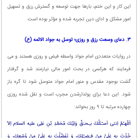
این کار و این ختم، بارها جهت توسعه و گسترش رزق و تسهیل
امور مشکل و ادای دین تجربه شده و مؤثر بوده است.
۳. دعای
وسعت رزق و روزی
؛ توسل به جواد الائمه (ع)
در روایات متعددی امام جواد واسطه فیض و روزی هستند و می
فرمایند كه هركسی در بحث امور مالی نیازمند شد و گرفتار
گشت بوجود مقدس و منور امام جواد متوسل شود تا گره باز
شود. این دعا برای پولدارشدن مجرب است و نقل شده روزی
چهارده مرتبه تا ۹ روز بخواند:
اَللّهـُمَّ اِنـّى اَسـْئَلُكَ بـِحـَقِّ وَلِیِّكَ مُحَمَّدِ بْنِ عَلِی علیه السلام اِلاّ
جُدْتَ بِهِ عَلَىَّ مِنْ فـَضـْلِكَ، وَ تَفَضَّلْتَ بِهِ عَلَىَّ مِنْ وُسْعِكَ، وَ