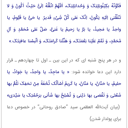
فَکَوِّنْهُ بکِیْنُونِیَّتِکَ وَ وَحْدانِیَّتِکَ، اَللّهُمَّ انْقُلْهُ اِلَیََّ حَیْثُ اَکُونُ وَ لا
تَنْقُلْنی اِلَیْهِ یَکُونُ، اِنَّکَ عَلی کُلِّ شَِیْءٍ قَدیرٌ. یا حَیُّ یا قَیُّومُ، یا
واحِدُ یا مَجیدُ، یا بَرُّ یا رَحیمُ یا غَنیُّ، صَلِّ عَلی مُحَمَّدٍ وَ آلِ
مُحَمَّدٍ، وَ تَمِّمْ عَلَیْنا نِعْمَتَکَ، وَ هَنِّئْنا کَرامَتَکَ، وَ اَلْبسْنا عافیَتَکَ.»
و در هر پنج شنبه ای که در این بین ـ اول تا چهاردهم ـ قرار
دارد این دعا خوانده شود:
« یا ماجِدُ، یا واحِدُ، یا جَوادُ، یا
حلیمُ، یا حَنّانُ، یا مَنّانُ، یا کَریمُ اَسْألُک تُحْفَةً مِنْ تحَفِکَ تَلُمُّ بها
شَعْثی وَ تَقْضی بها دَیْنی وَ تُصْلِحُ بها شَأنی برَحْمْتِکَ یا سَیِّدی»
(بیان آیت‌الله العظمی سید “صادق روحانی” در خصوص دعا
برای پولدار شدن)