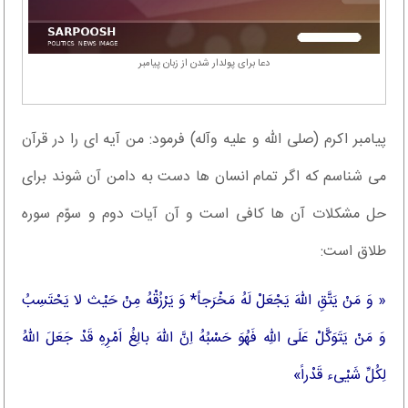
دعا برای پولدار شدن از زبان پیامبر
پیامبر اکرم (صلی الله و علیه وآله) فرمود: من آیه اى را در قرآن
مى شناسم که اگر تمام انسان ها دست به دامن آن شوند براى
حل مشکلات آن ها کافى است و آن آیات دوم و سوّم سوره
طلاق است:
« وَ مَنْ یَتَّقِ اللهَ یَجْعَلْ لَهُ مَخْرَجاً* وَ یَرْزُقْهُ مِنْ حَیْث لا یَحْتَسِبُ
وَ مَنْ یَتَوَکَّلْ عَلَى اللهِ فَهُوَ حَسْبُهُ اِنَّ اللهَ بالِغُ اَمْرِهِ قَدْ جَعَلَ اللهُ
لِکُلِّ شَیْىء قَدْراً»