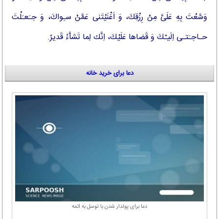
وَسَّعْتَ بِهِ عَلَىَّ مِنْ رِزْقِكَ، وَ اَغْنَیْتَنى عَمَّنْ سـِواكَ، وَ جـَعـَلْتَ
حـاجـَتـى اِلَیـْكَ وَ قَضاها عَلَیْكَ، اِنَّك لِما تَشاَّءُ قَدیرٌ.
دعا برای خرید خانه
دعا برای پولدار شدن با توسل به ائمه