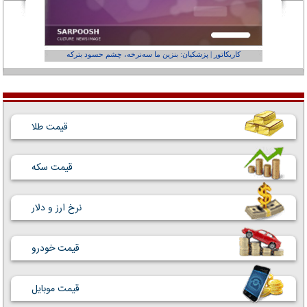
کاریکاتور | پزشکیان: بنزین ما سه‌نرخه، چشم حسود بترکه
کارتون | وا
قیمت طلا
قیمت سکه
نرخ ارز و دلار
قیمت خودرو
قیمت موبایل