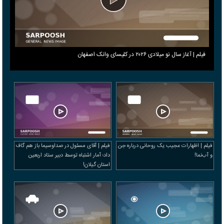
فیلم | آغاز سال نو میلادی ۲۰۲۶ در کلیسای وانک اصفهان
فیلم | اظهارات عجیب یک روحانی درباره جن‌
فیلم | آقای مسئول در صداوسیما باز هم گاف
و آب‌نما!
داد؛ آمار اشتباه توسط دبیر ستاد اربعین
استان گیلان!