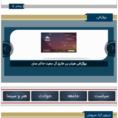
بیشتر
بیوگرافی
بیوگرافی هیثم بن طارق آل سعید؛ حاکم عمان
سیاست
جامعه
حوادث
هنر و سینما
تریبون آزاد سرپوش