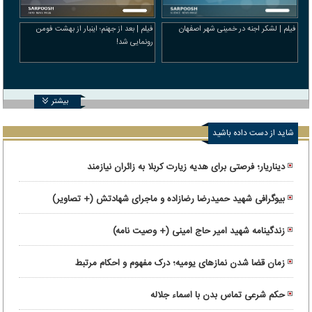
فیلم | لشکر اجنه در خمینی شهر اصفهان
فیلم | بعد از جهنم؛ اینبار از بهشت فومن
رونمایی شد!
بیشتر
شاید از دست داده باشید
دیناریار؛ فرصتی برای هدیه زیارت کربلا به زائران نیازمند
بیوگرافی شهید حمیدرضا رضازاده و ماجرای شهادتش (+ تصاویر)
زندگینامه شهید امیر حاج امینی (+ وصیت نامه)
زمان قضا شدن نمازهای یومیه؛ درک مفهوم و احکام مرتبط
حکم شرعی تماس بدن با اسماء جلاله