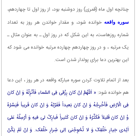
چنانچه اول ماه (قمری) روز دوشنبه بود، از روز اول تا چهاردهم،
خوانده شود، و مقدار خواندن هر روز به تعداد
سوره واقعه
شماره روزهاست، به این شکل که در روز اول ـ به عنوان مثال ـ
یک مرتبه ، و در روز چهاردهم چهارده مرتبه خوانده می شود که
این بهترین دعا برای پولدار شدن است.
بعد از اتمام تلاوت کردن سوره مبارکه واقعه در هر روز ، این دعا
هم خوانده شود:
« اَللّهُمَّ اِنْ کانَ رِزْقی فِی السَّماءِ فَأنْزِلْهُ وَ اِنْ کانَ
فِی الْاَرْضِ فَأخْرِجْهُ وَ اِنْ کانَ بَعیداً فَقَرِّبْهُ وَ اِنْ کانَ قَریباً فَیَسِّرْهُ
وُ اِنْ کانَ قَلیلاً فَکَثِّرْهُ وَ اِنْ کانَ کَثیراً فَبارِکْ لی فیهِ وَ أرْسِلْهُ عَلی
اَیْدی خِیارِ خَلْقِکَ وَ لا تُحْوِجْنی اِلی شِرارِ خَلْقک. وَ اِنْ لَمْ یَکُنْ