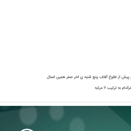
 به ترتیب ۷ مرتبه
کارتون | واکنش پزشکیان به تمجید جعفر قائم
کاریکاتور/ همنشینی شهرام دبیر
پناه؛ «جعفر ول کن!»
پنگوئن‌های قطب جنوب