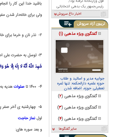
قول وزارتخانه گرفته بود/
باشید خدا این کار را انج
رئیس‌جمهور یک بدهی انتخاباتی
داشت، باشگاه را به او داد!
اخبار داغ سرپوش
ولی برای خانه‌دار شدن مف
تریبون آزاد سرپوش
گفتگوی ویژه مذهبی (
۱
)
۲- نذر نان و خرما برای خانم ام البنین برای خانه دار شدن
۳- توسل به حضرت علی اصغر و قرائت آیه ۱۸ سوره آل عمران: هر شب ۳۰۰ بار به مدت ۴۰ شب
شَهِدَ اللَّهُ أَنَّهُ لَا إِلَٰهَ إِلَّا هُوَ و
جوابیه مدیر و اساتید و طلاب
حوزه علمیه دارالحکمه: تنها ثمره
۴- ۱۴۰۰ تا
صلوات
هدیه به 
تعطیلی حوزه، اضافه شدن
قطعات تجاری مسجد از حدود
گفتگوی ویژه مذهبی (
۲
)
۱۰۰ به ۲۰۰ رقبه در منطقه
مرزداران است
۵- چهارشنبه ی آخر صفر پیش از غروب افتاب زیر آسمان بخوانید
گفتگوی ویژه مذهبی (
۳
)
اول
نماز حاجت
گفتگوی ویژه مذهبی (
۴
)
سایر گفتگوها
و بعد سوره های: