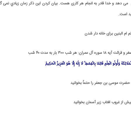
ام می دهد و خدا قادر به انجام هر کاری هست. بیان کردن این ذکر زمان زيادي نمی گی
ید است.
َالْمَلَائِکَهُ وَأُولُو الْعِلْمِ قَائِمًا بِالْقِسْطِ ۚ لَا إِلَٰهَ إِلَّا هُوَ الْعَزِیزُ الْحَکِیمُ
حضرت موسی بن جعفر را حتماً بخوانید