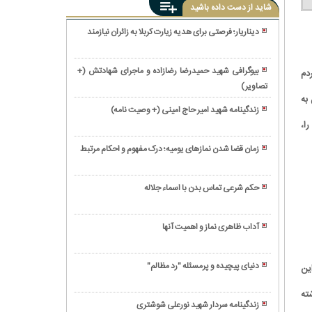
شاید از دست داده باشید
دیناریار؛ فرصتی برای هدیه زیارت کربلا به زائران نیازمند
زندگینامه
شهید
بیوگرافی شهید حمیدرضا رضازاده و ماجرای شهادتش (+
دم
گمنام
تصاویر)
دعاهای
هادی
به
قرآنی
ابرار
زندگینامه شهید امیر حاج امینی (+ وصیت نامه)
و
و
ا،
حکم
معنوی
داستان
استفاده
برای
زمان قضا شدن نمازهای یومیه؛ درک مفهوم و احکام مرتبط
رشادت
از
پیدا
همه
او
شیاف
شدن
چیز
در
حکم شرعی تماس بدن با اسماء جلاله
مال
درباره
زمان
اعمال
گمشده
نکاح
روزه
مهم
فضولی
آداب ظاهری نماز و اهمیت آنها
داری
و
ذکر
ماه
ارزشمند
ماشاءالله؛
رمضان
در
دنیای پیچیده و پرمسئله "رد مظالم"
این
فراتر
ایام
نماز
از
ته
البیض
شکر،
یک
زندگینامه سردار شهید نورعلی شوشتری