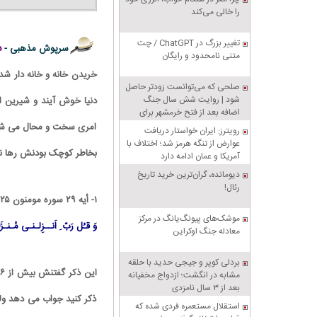
را خالی می‌کند
تغییر بزرگ در ChatGPT / چت
د
سرپوش مذهبی -
متنی نامحدود و رایگان
خریدن خانه و خانه دار شد
صلحی که می‌توانست زودتر حاصل
شود | روایت شش سال جنگ
دنیا خوش آیند و شیرین ا
اضافه بعد از فتح خرمشهر برای
تنبیه متجاوز
امری سخت و محال می شود.
رویترز: ایران خواستار دریافت
عوارض از تنگه هرمز شد؛ اختلاف با
بخاطر کوچک بودنش رها نکنی
آمریکا و عمان ادامه دارد
دیومانده، گران‌ترین خرید تاریخ
رئال!
۱- أیه ۲۹ سوره مومنون ۲۵ دفعه بعد هر نماز
موشک‌های پیونگ‌یانگ در مرکز
وَ قـُل رَبّ ِ اَنــزِلـنـی مُـنـزَل
معادله جنگ اوکراین
بردلی کوپر و جیجی حدید با حلقه‌
مشابه در انگشت؛ ازدواج مخفیانه
بعد از ۳ سال نامزدی
ذکر کنید جواب می دهد ولی
استقلال مستعمره فردی شده که