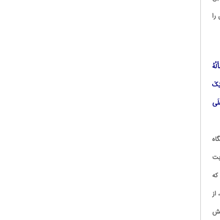
را
لُهُ
یْکَ
َلَى
گاه
بت
که
 از
یش