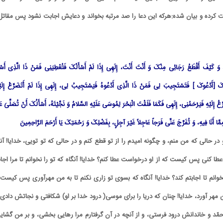
کرده و بیان شده:هرکه این دعا را صد مرتبه بخواند و دعایش اجابت نشود پس مقاتل 
ا، وَ کَیْفَ أَقْطَعُ رَجَائِی مِنْکَ وَ أَنْتَ أَنْتَ، إِلَهِی إِذَا لَمْ أَسْأَلْکَ فَتُعْطِیَنِی فَمَنْ ذَا الَّذِی أَسْأَ
عُکَ [أَدْعُوکَ ] فَتَسْتَجِیبَ لِی فَمَنْ ذَا الَّذِی أَدْعُوهُ فَیَسْتَجِیبُ لِی، إِلَهِی إِذَا لَمْ أَتَضَرَّعْ إِلَ
َعُ إِلَیْهِ فَیَرْحَمُنِی، إِلَهِی فَکَمَا فَلَقْتَ الْبَحْرَ لِمُوسَى عَلَیْهِ السَّلامُ وَ نَجَّیْتَهُ، أَسْأَلُکَ أَنْ تُصَلِّیَ ع
مِمَّا أَنَا فِیهِ، وَ تُفَرِّجَ عَنِّی فَرَجاً عَاجِلاً غَیْرَ آجِلٍ، بِفَضْلِکَ وَ رَحْمَتِکَ یَا أَرْحَمَ الرَّاحِمِینَ
 در حالی که من منم، و چگونه امیدم را از تو قطع کنم و در حالی که تو تویی، خدایا! آن
عطا کنی پس کیست که از او درخواست عطا کنم؟ خدایا! آنگاه که تو را نخوانم تا مرا اجا
انم تا اجابتم کند؟ خدایا! آنگاه که بسوی تو زاری نکنم تا به من مهرآوری پس کیست 
ن مهر آورد، خدایا! چنان که دریا را برای موسی( درود خدا بر او) شکافتی و نجاتش دادی،
ّد و خاندانش درود فرستی، و از آنچه در آن گرفتارم مرا رهایی بخشی، و بر من گشا