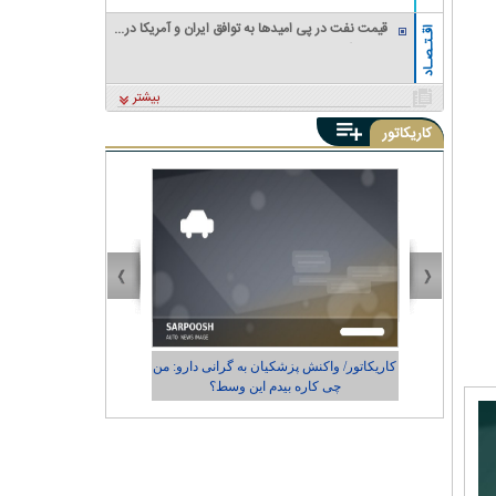
قیمت نفت در پی امیدها به توافق ایران و آمریکا در
اقـتـصـاد
مورد تنگه هرمز، کاهش یافت
بیشتر
کاریکاتور
ی و
کاریکاتور/ واکنش پزشکیان به گرانی دارو: من
کاریکاتور/ رضای
چی کاره بیدم این وسط؟
شهرد