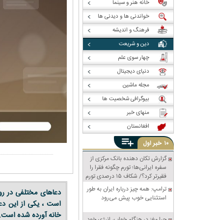
خانه هنر و سینما
خواندنی ها و دیدنی ها
فرهنگ و اندیشه
دین و شریعت
چهار سوی علم
دنیای دیجیتال
مجله ماشین
بیوگرافی شخصیت ها
منهای خبر
افغانستان
خبر
۱۰
اول
گزارش تکان‌ دهنده بانک مرکزی از
سفره ایرانی‌ها؛ تورم چگونه فقرا را
فقیرتر کرد؟/ شکاف ۱۵ درصدی تورم
میان فقیر و غنی
ترامپ: همه چیز درباره ایران به طور
دعاهای مختلفی در رو
استثنایی خوب پیش می‌رود
است ، یکی از این دعا
خانه آورده شده است.
چرا مغز در هنگام خواب، انرژی خود