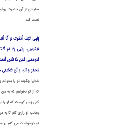
سلیمان از آن حضرت روایت 
لعنت کند.
إِلَهِی کَیْفَ أَدْعُوکَ وَ أَنَا أَنَ
فَیُعْطِینِی، إِلَهِی إِذَا لَمْ أَدْ
فَتَرْحَمَنِی فَمَنْ ذَا الَّذِی أَتَضَرّ
مُحَمَّدٍ وَ آلِهِ، وَ أَنْ تُنَجِّیَنِی 
خدایا چگونه تو را بخوانم و
که از تو نخواهم که به من 
کنی پس کیست که او را بخو
بجانب او زاری کنم تا به م
تو درخواست می کنم بر محم