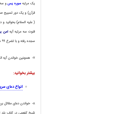
یک مرتبه
سوره یس
و سه 
قرآن) و یک دور تسبیح صلوا
( علیه السلام) بخوانید و
قنوت سه مرتبه آیه
امن یج
سجده رفته و با تضرع ۹۹ مرتبه بگویید یا
۷- همچنین خواندن آیه الکرسی نیز به عنوان دعا برای خرید خانه بسیار مجرب است.
بیشتر بخوانید:
انواع دعای سری
۸- خواندن دعای مقاتل بن سلیمان :پس از نیت کردن ۱۰۰ دفعه خوانده شود.
شیخ کفعمى در کتاب بلد الا