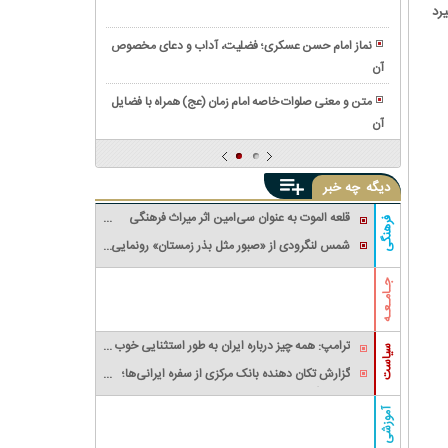
راهی
عبارت
رد
زندگینامه
به
معنوی
سردار
سوی
نماز امام حسن عسکری؛ فضلیت، آداب و دعای مخصوص
شهید
سپاسگزاری
آن
زندگینامه
هاشم
شهید
بندار
متن و معنی صلوات خاصه امام زمان (عج) همراه با فضایل
ولی
و
آن
با
الله
عملیات
حیوان
چراغچی
های
پیدا
دیگه
چه خبر
ایشان
شده
چه
قلعه الموت به عنوان سی‌امین اثر میراث‌ فرهنگی
فرهنگی
کنیم؟
ملموس ایران، ثبت جهانی شد
شمس لنگرودی از «صبور مثل بذر زمستان» رونمایی
حکم
کرد
پیدا
جـامـعـه
کردن
حیوان
ترامپ: همه چیز درباره ایران به طور استثنایی خوب
سیاست
پیش می‌رود
گزارش تکان‌ دهنده بانک مرکزی از سفره ایرانی‌ها؛
تورم چگونه فقرا را فقیرتر کرد؟/ شکاف ۱۵ درصدی
تورم میان فقیر و غنی
آموزشی