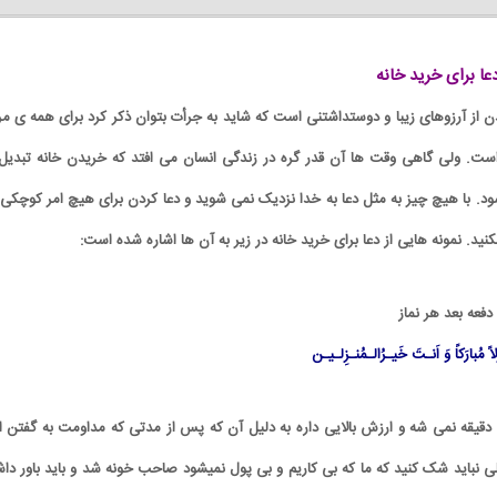
عا برای خرید خانه
ن از آرزوهای زیبا و دوستداشتنی است که شاید به جرأت بتوان ذکر کرد برای همه ی مر
ست. ولی گاهی وقت ها آن قدر گره در زندگی انسان می افتد که خریدن خانه تبدیل 
 با هیچ چیز به مثل دعا به خدا نزدیک نمی شوید و دعا کردن برای هیچ امر کوچکی ر
د. نمونه هایی از دعا برای خرید خانه در زیر به آن ها اشاره شده است:
اً مُبارَکاً وَ اَنـتَ خَیـرُالـمُنـزِلـیـن
این ذکر گفتنش بیش از ۶ دقیقه نمی شه و ارزش بالایی داره به دلیل آن که پس از مدتی که مداومت به گفتن 
 نباید شک کنید که ما که بی کاریم و بی پول نمیشود صاحب خونه شد و باید باور داش