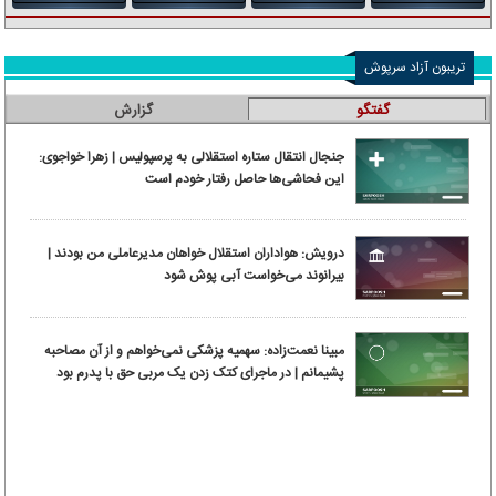
تریبون آزاد سرپوش
گفتگو
گزارش
جنجال انتقال ستاره استقلالی به پرسپولیس | زهرا خواجوی:
این فحاشی‌ها حاصل رفتار خودم است
درویش: هواداران استقلال خواهان مدیرعاملی من بودند |
بیرانوند می‌خواست آبی پوش شود
مبینا نعمت‌زاده: سهمیه پزشکی نمی‌خواهم و از آن مصاحبه
پشیمانم | در ماجرای کتک زدن یک مربی حق با پدرم بود