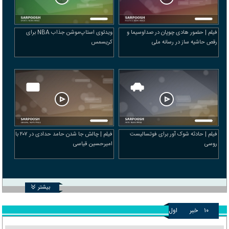
فیلم | حضور هادی چوپان در صداوسیما و
ویدئوی استاپ‌موشن جذاب NBA برای
رقص حاشیه ساز در رسانه ملی
کریسمس
فیلم | حادثه شوک آور برای فوتسالیست
فیلم | چالش جا شدن حامد حدادی در ۲۰۷ با
روسی
امیرحسین قیاسی
بیشتر
۱۰
خبر
اول