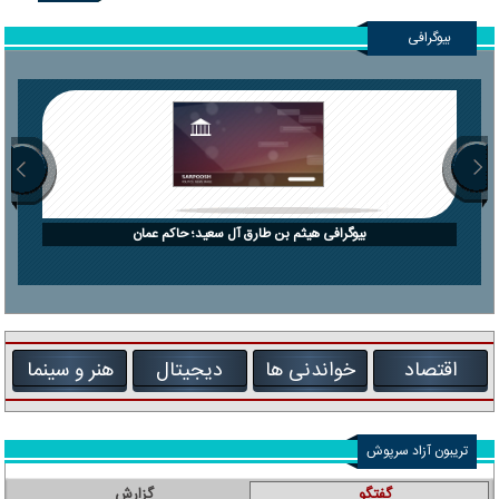
بیوگرافی
بیوگرافی هیثم بن طارق آل سعید؛ حاکم عمان
اقتصاد
خواندنی ها
دیجیتال
هنر و سینما
تریبون آزاد سرپوش
گفتگو
گزارش