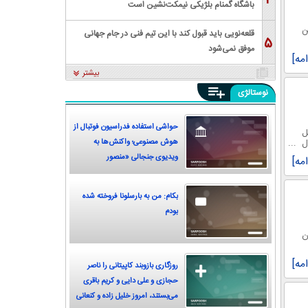
۴
باشگاه گمنام بلژیکی نیمکت‌نشین است
ن
قلعه‌نویی باید قبول کند با این تیم فنی در جام جهانی
۵
موفق نمی‌شود
امه]
بیشتر
نوستالژی
حواشی استفاده فدراسیون فوتبال از
ل
ل
هوش مصنوعی؛ واکنش‌ها به
ویدیوی جنجالی «منصور
امه]
پورحیدری»
بکام: من به بارسلونا فروخته شده
بودم
ران
امه]
روزگاری بازوبند کاپیتانی را ناصر
حجازی و علی دایی و کریم باقری
می‌بستند، امروز خلیل زاده و کنعانی