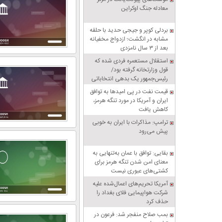
معادله جنگ اوکراین
بردلی کوپر و جیجی حدید با حلقه‌
مشابه در انگشت؛ ازدواج مخفیانه
بعد از ۳ سال نامزدی
استقلال مستعمره فردی شده که
قول وزارتخانه گرفته بود/
رئیس‌جمهور یک بدهی انتخاباتی
داشت، باشگاه را به او داد!
قیمت نفت در پی امیدها به توافق
ایران و آمریکا در مورد تنگه هرمز،
کاهش یافت
ترامپ: مذاکرات با ایران به خوبی
پیش می‌رود
بقایی: توافق با عمان به‌تنهایی به
معنای امن شدن تنگه هرمز برای
کشتی‌های عبوری نیست
آمریکا تحریم‌های اعمال‌شده علیه
شرکت هواپیمایی فلای بغداد را
حذف کرد
بمب صلاح منفجر شد: فرعون در