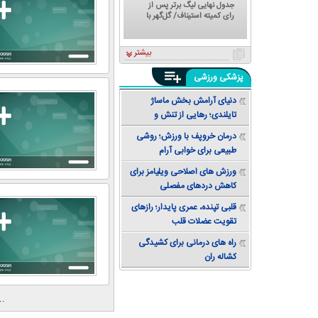
جدول نهایی لیگ برتر پس از
رای کمیته استیناف/ گل‌گهر با
تراکتور و سپاهان هم امتیاز شد
بیشتر
پزشکی ورزشی
دنیای آرامش بخش ماساژ
تایلندی؛ رهایی از تنش و
دستیابی به تعادل
درمان خروپف با ورزش؛ روشی
طبیعی برای خوابی آرام
ورزش های اصلاحی ویلیامز برای
کاهش دردهای مفصلی
قلبی تپنده، عمری پایدار؛ رازهای
تقویت عضلات قلب
راه های درمانی برای کشیدگی
کشاله ران
…
«