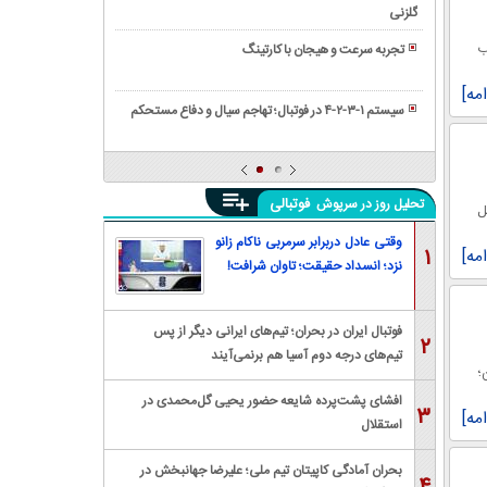
درباره
پررنگ
گلزنی
مهارت
ورزش
بانوان
حیاتی
مهیج
ب
تجربه سرعت و هیجان با کارتینگ
سانتر
کرفبال
ثروبال
کردن
امه]
ورزشی
در
سیستم ۱-۳-۲-۴ در فوتبال؛ تهاجم سیال و دفاع مستحکم
شبیه
فوتبال
مسابقات
به
قهرمانی
والیبال
مستر
فوتبالی
تحلیل روز در سرپوش
المپیا
ل
و
وقتی عادل دربرابر سرمربی ناکام زانو
۱
امه]
حواشی
نزد؛ انسداد حقیقت؛ تاوان شرافت!
آن
فوتبال ایران در بحران؛ تیم‌های ایرانی دیگر از پس
۲
تیم‌های درجه دوم آسیا هم برنمی‌آیند
؛
افشای پشت‌پرده شایعه حضور یحیی گل‌محمدی در
۳
امه]
استقلال
بحران آمادگی کاپیتان تیم ملی؛ علیرضا جهانبخش در