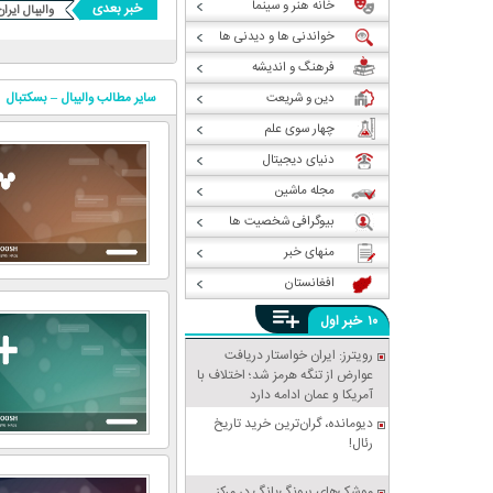
خانه هنر و سینما
خبر بعدی
والیبال ایران و بردی ک
خواندنی ها و دیدنی ها
فرهنگ و اندیشه
دین و شریعت
سایر مطالب
والیبال – بسکتبال
چهار سوی علم
دنیای دیجیتال
مجله ماشین
بیوگرافی شخصیت ها
منهای خبر
افغانستان
خبر
۱۰
اول
رویترز: ایران خواستار دریافت
عوارض از تنگه هرمز شد؛ اختلاف با
آمریکا و عمان ادامه دارد
دیومانده، گران‌ترین خرید تاریخ
رئال!
موشک‌های پیونگ‌یانگ در مرکز