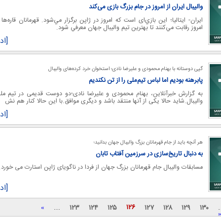
واليبال ايران از امروز در جام بزرگ بازی می‌کند
ايران- ايتاليا؛ اين بازي‌ای است که امروز در ژاپن برگزار مي‌شود. قهرمانان قاره‌ها ا
امروز رقابت مي‌کنند تا بهترين تيم واليبال جهان معرفي شود.
[اد
گپی دوستانه با بهنام محمودی و علیرضا نادی؛ استخوان خرد کرده‌های والیبال
پابرهنه بودیم اما لباس تیم‌ملی را از تن نکندیم
به گزارش خبرآنلاین، بهنام محمودی و علیرضا نادی؛دو دوست قدیمی در تیم مل
والیبال.شاید حالا یکی از آنها منتقد باشد و دیگری موافق.با این حالا کنار هم نش
[اد
هر آنچه باید از جام قهرمانان بزرگ والیبال جهان بدانید؛
به دنبال تاریخ‌سازی در سرزمین آفتاب تابان
مسابقات والیبال جام قهرمانان بزرگ جهان از فردا در ناگویای ژاپن استارت می خورد.
[اد
۱۲۶
۱۲۳
۱۲۴
۱۲۵
۱۲۷
۱۲۸
۱۲۹
۱۳۰
»
…