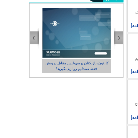
گ
امه]
 ژاپن، تیم
درویش؛
کاریکاتور/ در حاشیه حضور رونالدو در طهران
امه]
 یکم تا
امه]