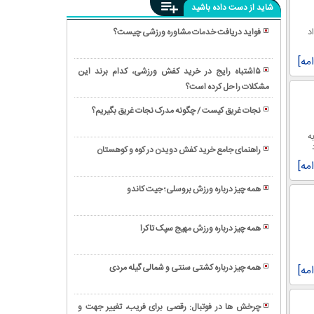
شاید از دست داده باشید
د
فواید دریافت خدمات مشاوره ورزشی چیست؟
همه
امه]
چیز
۵اشتباه رایج در خرید کفش ورزشی، کدام برند این
درباره
مشکلات را حل کرده‌ است؟
همه
کشتی
چیز
محلی
نجات غریق کیست / چگونه مدرک نجات غریق بگیریم؟
درباره
و
کشتی
ورزش
ه
مازندرانی
ساحلی؛
سنتی
راهنمای جامع خرید کفش دویدن در کوه و کوهستان
لوچو
ورزش
پنچاک
امه]
درباره
هیجان
سیلات
کشتی
انگیز
همه چیز درباره ورزش بروسلی؛ جیت کاندو
باستانی
و
فشار
و
پرطرفدار
در
قدیمی
همه چیز درباره ورزش مهیج سپک تاکرا
در
فوتبال
پهلوانان
کشتی
سواحل
به
باستانی
شنی
چه
همه چیز درباره کشتی سنتی و شمالی گیله مردی
امه]
آلیش
معناست؟
همه
و
چیز
حضور
چرخش ها در فوتبال: رقصی برای فریب، تغییر جهت و