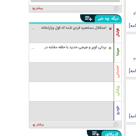
زادگان
بیشتر
و
دیگه
چه خبر
امه]
استقلال مستعمره فردی شده که قول وزارتخانه
فوتبال
گرفته بود/ رئیس‌جمهور یک بدهی انتخاباتی
داشت، باشگاه را به او داد!
بردلی کوپر و جیجی حدید با حلقه‌ مشابه در
سینما
انگشت؛ ازدواج مخفیانه بعد از ۳ سال نامزدی
م
اجتماعی
امه]
پزشکی
خودرو
امه]
بیشتر
کاریکاتور