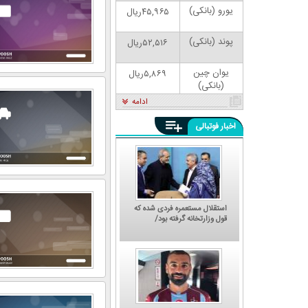
یورو (بانکی)
۴۵,۹۶۵ریال
پوند (بانکی)
۵۲,۵۱۶ریال
یوان چین
۵,۸۶۹ریال
(بانکی)
ادامه
اخبار فوتبالی
استقلال مستعمره فردی شده که
قول وزارتخانه گرفته بود/
رئیس‌جمهور یک بدهی
انتخاباتی داشت، باشگاه را به او
داد!