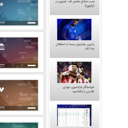
بمب صلاح منفجر شد: فرعون در
ترابزون!
رامین رضاییان رسما از استقلال
جدا شد
چگونه قهر کنیم؟' جدیدترین
کاریکاتور/ باشگاه پرسپولیس: امروز نوبت
حیی گل‌محمدی
شکایت از کجاست؟
خواستگار فرانسوی مهدی
طارمی را بشناسید