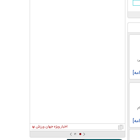
 تیم ملی
امه]
م
امه]
اخبار ویژه جهان ورزش