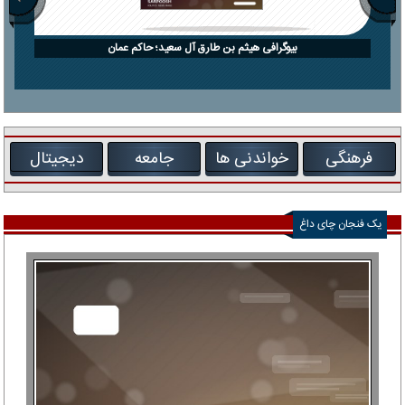
بیوگرافی هیثم بن طارق آل سعید؛ حاکم عمان
فرهنگی
خواندنی ها
جامعه
دیجیتال
یک فنجان چای داغ