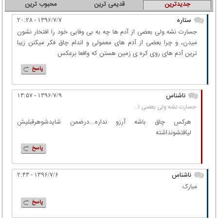
جدیدترین
قدیمی ترین
محبوب ترین
ستاره
۱۳۹۶/۷/۷ - ۲۰:۲۸
جسارت نشه ولی بعضی از آدم ها چه به بی وفایی خود را افتخار نشون
میدن، و چرا بعضی از آدم های معمولی و اندام چاق فکر میکنن زیبا
ترین آدم های روی کره ی زمین هستن که واقعا برعکس
پاسخ
ناشناس
۱۳۹۶/۷/۹ - ۱۳:۵۷
جسارت نشه ولی بعضی ا...
هرکس چاق باشه آرزو نداره...درضمن شایدشوهرقبلیش
لیاقتشونداشته
پاسخ
ناشناس
۱۳۹۶/۷/۶ - ۲:۴۳
مبارک
پاسخ