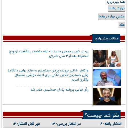
همه چیز درباره :
بهاره رهنما
عکس بهاره رهنما
عقد
مطالب پیشنهادی
بردلی کوپر و جیجی حدید با حلقه‌ مشابه در انگشت؛ ازدواج
مخفیانه بعد از ۳ سال نامزدی
واکنش شاکی پرونده پژمان جمشیدی به حکم نهایی دادگاه |
وکیل جمشیدی:تلاش شاکی برای ادامه حواشی، مصداق
بلاگری است
رأی نهایی پرونده پژمان جمشیدی صادر شد
نظر شما چیست؟
انتشار یافته:
در انتظار بررسی:
غیر قابل انتشار:
۱۴
۱۳
۶