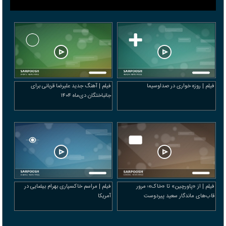
فیلم | روزه خواری در صداوسیما
فیلم | آهنگ جدید علیرضا قربانی برای
جانباختگان دی‌ماه ۱۴۰۴
فیلم | از «پاورچین» تا «خاک»؛ مرور
فیلم | مراسم خاکسپاری بهرام بیضایی در
قاب‌های ماندگار سعید پیردوست
آمریکا