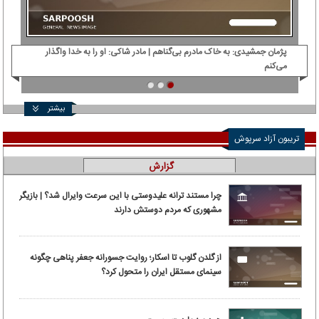
پژمان جمشیدی: ‌به خاک مادرم بی‌گناهم | مادر شاکی: او را به خدا واگذار
دی‌
می‌کنم
بیشتر
تریبون آزاد سرپوش
گزارش
چرا مستند ترانه علیدوستی با این سرعت وایرال شد؟ | بازیگر
مشهوری که مردم دوستش دارند
از گلدن گلوب تا اسکار؛ روایت جسورانه جعفر پناهی چگونه
سینمای مستقل ایران را متحول کرد؟