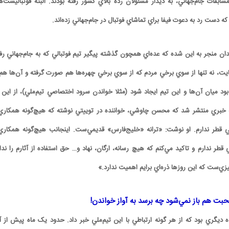
ابقات جام‌جهاني، به ديدار مسئولان رده بالاي کشور رفته بودند. البته فوتباليست‌ه
 دست رد به دعوت فيفا براي تماشاي فوتبال در جام‌جهاني زده‌اند.
ن منجر به اين شده که عده‌اي همچون گذشته پيگير تيم فوتبالي که به جام‌جهاني رفت
مايت، نه تنها از سوي برخي مردم که از سوي برخي چهره‌ها هم صورت گرفته و آن‌ها هم 
د ميان آن‌ها و اين تيم ايجاد شود (مثلا خواندن سرود اختصاصي تيم‌ملي)، از اين ک
ته خبري منتشر شد که محسن چاوشي، خواننده در توييتي نوشته که هيچ‌گونه همکاري‌ 
ني قطر ندارم. او نوشت: «ترانه‌ «خليج‌فارس» قديمي‌ست‌. اينجانب هيچ‌گونه همکاري‌ 
 قطر ندارم و تاکيد مي‌کنم که هيچ رسانه‌، ارگان، نهاد و… حق استفاده از آثارم را ندا
زي‌ست که اين روزها ذره‌اي برايم اهميت ندارد.»
حبت هم باز نمي‌شود چه برسد به آواز خواندن!
ديگري بود که از هر گونه ارتباطي با اين تيم‌ملي خبر داد. حدود يک ماه پيش از آغ