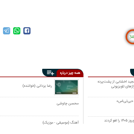
34
همه چیز درباره
جید اخشابی از پشت‌پرده
رضا یزدانی (خواننده)
ژهای تلویزیونی
«بی‌تی‌اس»
محسن چاوشی
 کردند
آهنگ (موسیقی - موزیک)