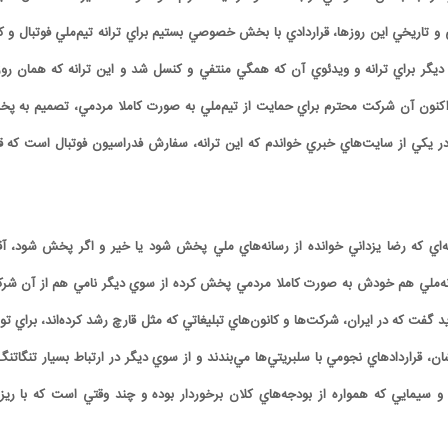
 و تاريخي اين روزها، قراردادي با بخش خصوصي بستيم براي ترانه تيم‌ملي فوتبال و ک
 ديگر براي ترانه و ويدئوي آن که همگي منتفي و کنسل شد و اين ترانه که همان روز
اکنون آن شرکت محترم براي حمايت از تيم‌ملي به صورت کاملا مردمي، تصميم به پ
در يکي از سايت‌هاي خبري خواندم که اين ترانه، سفارش فدراسيون فوتبال است که قو
اي که رضا يزداني خوانده از رسانه‌هاي ملي پخش شود يا خير و اگر پخش شود، آق
سانه‌ملي هم خودش به صورت کاملا مردمي پخش کرده از سوي ديگر نامي هم از آن شر
 گفت که در ايران، شرکت‌ها و کانون‌هاي تبليغاتي که مثل قارچ رشد کرده‌اند، براي تول
ن، قراردادهاي نجومي با سلبريتي‌ها مي‌بندند و از سوي ديگر در ارتباط بسيار تنگاتنگ 
THE NORTHMAN
DOWNTON ABBEY: A NEW
TOP GUN: MAVERIC
ERA
تاپ گان ماوریک
دانتون ابی
مرد شمالی
 سيمايي که همواره از بودجه‌هاي کلان برخوردار بوده و چند وقتي است که با ري
Robert Eggers
Simon Curtis
Joseph Kosinski