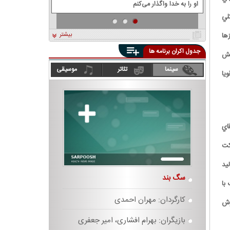
او را به خدا واگذار می‌کنم
لي
بیشتر
ها
جدول اکران برنامه ها
خش
سینما
تئاتر
موسیقی
يا
اي
کت
يد
سگ بند
انفرادی
با
کارگردان: مهران احمدی
کارگردان:
زش
بازیگران: بهرام افشاری، امیر جعفری
بازیگران: 