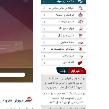
خانه هنر و سینما
خواندنی ها و دیدنی ها
فرهنگ و اندیشه
دین و شریعت
چهار سوی علم
دنیای دیجیتال
مجله ماشین
بیوگرافی شخصیت ها
منهای خبر
افغانستان
خبر
۱۰
اول
اکسیوس: ایران در انتظار تأیید
نهایی داخلی برای توافق با عمان و
آمریکا / احتمال سفر عراقچی به
پاکستان
سنای آمریکا لایحه تحریم روسیه و
ایران را تصویب کرد؛ تمدید
سرپوش هنری -
ر
تحریم‌های تهران تا سال ۲۰۳۱
النینو در راه است؛ پاییز امسال