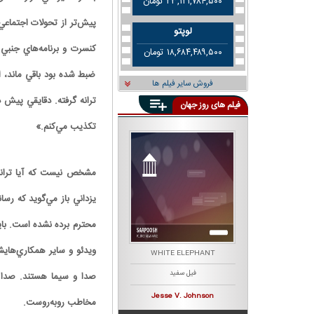
۲۳,۱۲۱,۷۸۴,۵۰۰ تومان
پيش‌تر از تحولات اجتماعي
لوپتو
کنسرت و برنامه‌هاي جنبي
۱۸,۶۸۴,۴۸۹,۵۰۰ تومان
ضبط شده بود باقي ماند، 
فروش سایر فیلم ها
ترانه گرفته. دقايقي پيش 
فیلم های روز جهان
تکذيب مي‌کنم.»
مشخص نيست که آيا ترانه‌
يزداني باز مي‌گويد که ر
محترم برده نشده است. بايد
ويدئو و ساير همکاري‌هايشا
K
THE BOB'S BURGERS MOVIE
WHITE ELEPHANT
فیل سفید
برگری باب
صدا و سيما هستند. صدا و
Loren Bouchard
Jesse V.‎ Johnson
مخاطب روبه‌روست.