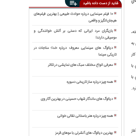
اي
شاید از دست داده باشید
۱۰ فیلم سینمایی درباره حوادث طبیعی | بهترین فیلم‌های
هیجان‌انگیز و واقعی
همه
چیز
بازیگران مرد ایرانی که دستی بر آتش خوانندگی و
ه،
درباره
موسیقی دارند!
ژانر
گیتار
به
وسترن:
الکترونیک
دیالوگ های سینمایی معروف درباره خدا؛ مناجات در
بازنمایی
ار
تاریکی سینما
راز
هنری
های
دنیای
معرفی انواع مختلف سبک های نمایشی در تئاتر
با
زیبایی
وحشی
ژانر
و
با
غرب
نوآر؛ هنر
سلامت
همه چیز درباره ساز تاریخی دمبوره
و
رد.
پوست
به
هیجان
بلا
چالش
در
دیالوگ های ماندگار شهاب حسینی در بهترین آثار وی
حدید
کشیدن
دنیای
آشنایی
چیست؟
مغز
سینما
با
(+
با
همه چیز درباره هنر باستانی نقالی خوانی
ساز
عکس)
ژانر
ویولا؛
ویولن
معمایی
سازی
از
و
بهترین دیالوگ های آنشرلی با موهای قرمز