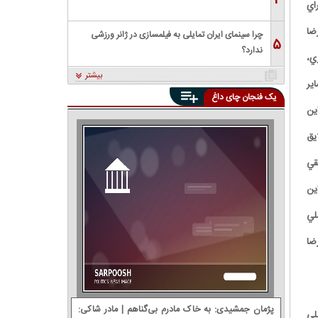
۴
راي
 رضا
چرا سینمای ایران تمایلی به فیلمسازی در ژانر ورزشی
۵
ندارد؟
ي،
بیشتر
ير
یک فنجان چای داغ
ين
يق
قي
ين
لي
رضا
پژمان جمشیدی: ‌به خاک مادرم بی‌گناهم | مادر شاکی:
لي