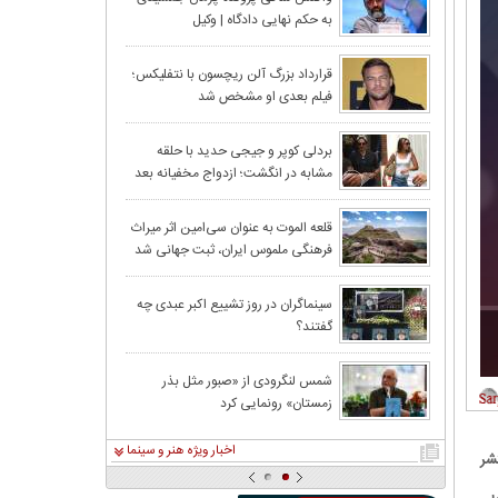
به حکم نهایی دادگاه | وکیل
جمشیدی:تلاش شاکی برای ادامه
حواشی، مصداق بلاگری است
قاب متفاوت سلنا گومز
قرارداد بزرگ آلن ریچسون با نتفلیکس؛
فیلم بعدی او مشخص شد
بردلی کوپر و جیجی حدید با حلقه‌
مشابه در انگشت؛ ازدواج مخفیانه بعد
از ۳ سال نامزدی
قلعه الموت به عنوان سی‌امین اثر میراث‌
فرهنگی ملموس ایران، ثبت جهانی شد
سینماگران در روز تشییع اکبر عبدی چه
گفتند؟
شمس لنگرودی از «صبور مثل بذر
زمستان» رونمایی کرد
اخبار ویژه هنر و سینما
شر