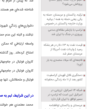
شد که پيش از اعزام به مس
پرچالش می‌شود؟
شناخته شده‌اي هم هستند که
ترکیه، پاکستان و عربستان: حمله به
یکی یعنی حمله به همه / بیانیه
وزارت خارجه پاکستان در خصوص
دشواري‌هاي زندگي شهروندا
پیمان دفاعی مشترک مکه
ترامپ با بازنشر مقاله‌ای مدعی
پیروزی در جنگ با ایران شد
نباشند و البته اين عدم ح
واسطه ارتباطي که ممکن بو
قیمت نفت به ۸۳ دلار در هر بشکه
رسید | واردات نفت آمریکا از
امتناع کرده‌اند. روز گذش
عربستان صفر شد
فاجعه‌ای که میلاد محمدی به بار
کاروان فوتبال در جام‌جها
آورد!
کاروان فوتبال در جام‌جهاني
دستگیری قاتل قهرمان کراسفیت
کشور بعد از ۱۱ ماه زندگی مخفیانه
فوتبال و ملحقاتش، تنها چي
شبکه ۱۴ اسرائیل: ارزیابی در
اسرائیل این است که ترامپ در
در اين شرايط، لبم به ص
مسیر توافق با ایران قرار دارد
محمد معتمدي هم خواننده‌ 
عربستان و پاکستان توافقنامه