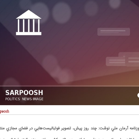
وزنامه آرمان ملي نوشت: چند روز پيش، تصوير فوتباليست‌هايي در فضاي مجازي منت