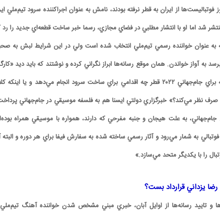
 فوتباليست‌ها از ايران به قطر نرفته بودند، نامش به عنوان اجراکننده سرود تيم‌ملي اي
منتشر شد اما او با انتشار مطلبي در فضاي مجازي، رسما خبر ساخت قطعه‌اي جديد را رد ک
به عنوان خواننده رسمي تيم‌ملي انتخاب شده است ولي در اين شرايط لبش به صح
سد به آواز خواندن. همان موقع رسانه‌ها ابراز نگراني کرده و نوشتند که بايد ديد «کارگ
حوزه فرهنگ، هنر و رسانه براي جام‌جهاني ۲۰۲۲ قطر چه اقدامي براي ساخت سرود انجام مي‌دهد و يا اينکه کل
 نظر مي‌کند؟» خبرگزاري دولتي ايسنا هم به فلسفه موسيقي در جام‌جهاني پرداخت
ام‌جهاني، به علت هيجان و جنبه مفرحي که دارند، همواره با موسيقي همراه بوده‌ان
بالي به شمار مي‌رود و آثار رسمي ساخته شده به سفارش فيفا براي هر دوره و البته آث
ال را با يکديگر متحد مي‌سازد.»
ضا يزداني قرارداد بست؟
ه‌ها و تاييد رسانه‌ها از اوايل آبان، خبري مبني مشخص شدن خواننده آهنگ تيم‌ملي 