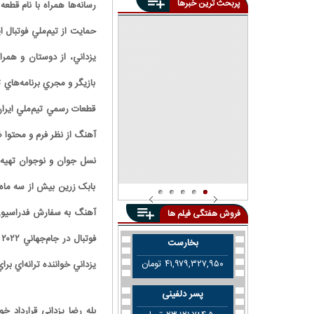
پربحث ترین خبرها
رسانه‌ها همراه با نام قطعه
از گلدن گلوب تا اسکار؛ روایت
جسورانه جعفر پناهی چگونه
سینمای مستقل ایران را متحول
همه‌چیز علیه «پیرپسر»
کرد؟
يزداني، از دوستان و همر
صداوسیما اینگونه خودش را
فریب می‌دهد | شما اگر پیگیر
هیچ برنامه تلویزیون نباشید،
بازيگر و مجري برنامه‌هاي 
شما را مخاطب خودش فرض
می‌کند!
قطعات رسمي تيم‌ملي ايران
آهنگ از نظر فرم و محتوا 
نسل جوان و نوجوان تهيه 
بابک زرين بيش از سه ماه 
آهنگ به سفارش فدراسيون 
فروش هفتگی فیلم ها
ف
بخارست
۴۱,۹۷۹,۳۲۷,۹۵۰ تومان
يزداني خواننده ترانه‌اي بر
پسر دلفینی
بله رضا يزداني قرارداد 