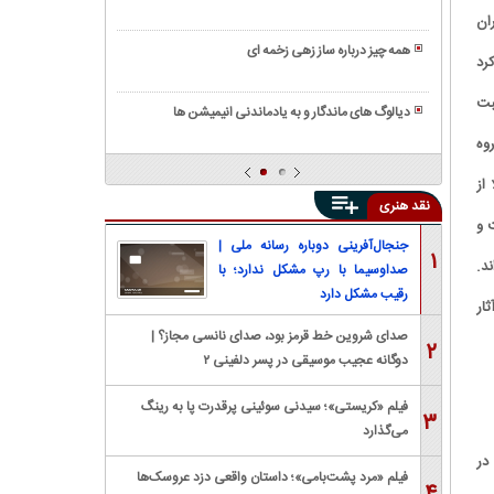
رویایی
تاریخچه
معرفی
ران
و
ی
معروف
صدایی
همه چیز درباره ساز زهی زخمه ای
آن/
رد
ترین
گرم
همه
معرفی
جوایز
چیز
بت
انواع
سینمایی
دیالوگ های ماندگار و به یادماندنی انیمیشن ها
درباره
ویولن
جهان
کنستروکتیویسم
روه
ساز
و
(ساخت
تومبا،
ایران
ا از
گرایی)
انواع،
نقد هنری
چیست؟
کاربرد
 و
و
جنجال‌آفرینی دوباره رسانه ملی |
۱
د.
نحوه
صداوسیما با رپ مشکل ندارد؛ با
ساخت
رقیب مشکل دارد
ار
صدای شروین خط قرمز بود، صدای نانسی مجاز؟ |
۲
دوگانه عجیب موسیقی در پسر دلفینی ۲
فیلم «کریستی»؛ سیدنی سوئینی پرقدرت پا به رینگ
۳
می‌گذارد
در
فیلم «مرد پشت‌بامی»؛ داستان واقعی دزد عروسک‌ها