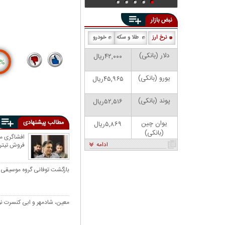
نبض بازار
نرخ ارز
طلا و سکه
خودرو
دلار (بانکی)
۴۲,۰۰۰ریال
%
26
13
یورو (بانکی)
۴۵,۹۶۵ریال
پوند (بانکی)
۵۲,۵۱۶ریال
مطالب پیشنهادی
یوان چین
۵,۸۶۹ریال
(بانکی)
افشاگری م
ادامه
فروش تیترا
بازگشت توفانی گروه موسیقی 
معین، شادمهر و ابی کنسرت نوروز ۱۴۰۵ را لغو