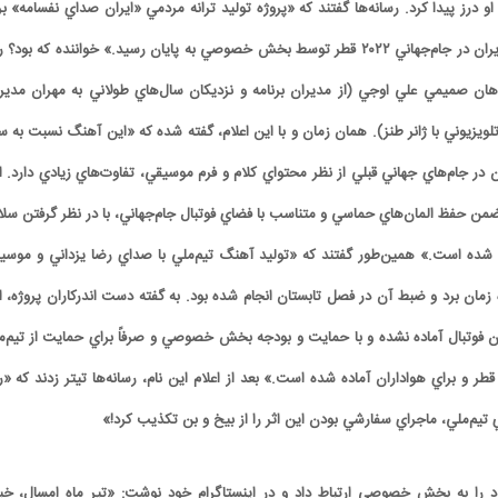
 او درز پيدا کرد. رسانه‌ها گفتند که «پروژه توليد ترانه مردمي «ايران صداي نفسامه» ب
حمايت از تيم‌ملي فوتبال ايران در جام‌جهاني ۲۰۲۲ قطر توسط بخش خصوصي به پايان رسيد.» خواننده که بود؟
اهان صميمي علي اوجي (از مديران برنامه و نزديکان سال‌هاي طولاني به مهران مدير
تلويزيوني با ژانر طنز). همان زمان و با اين اعلام، گفته شده که «اين آهنگ نسبت به سا
 در جام‌هاي جهاني قبلي از نظر محتواي کلام و فرم موسيقي، تفاوت‌هاي زيادي دارد. ا
ضمن حفظ المان‌هاي حماسي و متناسب با فضاي فوتبال جام‌جهاني، با در نظر گرفتن سلا
شده است.» همين‌طور گفتند که «توليد آهنگ تيم‌ملي با صداي رضا يزداني و موسي
زمان برد و ضبط آن در فصل تابستان انجام شده بود. به گفته دست اندرکاران پروژه، ا
فوتبال آماده نشده و با حمايت و بودجه بخش خصوصي و صرفاً براي حمايت از تيم‌م
وتبال در جام‌جهاني ۲۰۲۲ قطر و براي هواداران آماده شده است.» بعد از اعلام اين نام، رسانه‌ها تيتر زدند که «
اي تيم‌ملي، ماجراي سفارشي بودن اين اثر را از بيخ و بن تکذيب کرد!»
خود را به بخش خصوصي ارتباط داد و در اينستاگرام خود نوشت: «تير ماه امسال، خي