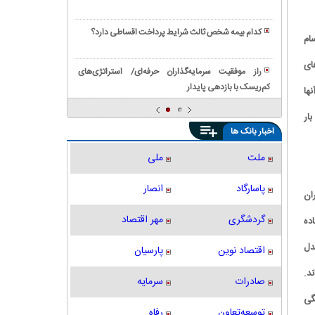
پانل
همه
نقش
با
دیواری
نیازمندی
چسب
راهنمای
از
کدام بیمه شخص ثالث شرایط پرداخت اقساطی دارد؟
ها
اجسام
سنگ
خرید
ماموت
نقش
و
|
دستگاه
جاد کنند. چیزهای
چسب
راز موفقیت سرمایه‌گذاران حرفه‌ای/ استراتژی‌های
راهنمای
شیر
کاشی
کم‌ریسک با بازدهی پایدار
بررسی
ل بال آنها
انتخاب،
سردکن
در
کامل
قیمت
در
ر را با یک بار
ساخت
انواع
و
ماندگاری
اخبار بانک ها
‌و
بلوک‌های
ثبت
و
ساز
ساختمانی
سفارش
نگهداری
ملت
ملی
مدرن
|
آنلاین
از
لیست
شیر
پاسارگاد
انصار
د. ناظران
کامل
انواع
گردشگری
مهر اقتصاد
ده
بلوک‌ها
دل
اقتصاد نوین
پارسیان
د.
صادرات
سرمایه
 جنگی
توسعه‌تعاون
رفاه