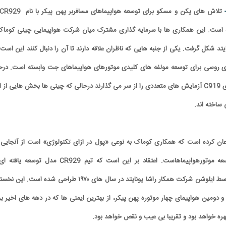
-
است. این همکاری ها با سرمایه گذاری مشترک میان شرکت هواپیمایی چینی کوماک
تد شکل گرفت. یکی از جنبه هایی که ناظران علاقه دارند تا آن را دنبال کنند این است 
ی روسی برای توسعه مولفه های کلیدی موتورهای هواپیماهای جت وابسته است. درح
حاضر هواپیمای تک راهروی C919 آزمایش های متعددی را از سر می گذارند درحالی که چینی ها بخش هایی از 
ی ساخته اند.
عان کرده است که همکاری کوماک به نوعی «پول در ازای تکنولوژی» است از آنجایی 
شریک روسی مسئول توسعه موتورهواپیماهاست. اعتقاد بر این است که تیم CR929 مدل توسعه 
ایلیوشن – ۸۶ است که توسط ایلوشن شرکت همکار راشا یونایتد در سال های ۱۹۷۰ طراحی شده است. ا
 دومین هواپیمای چهار موتوره پهن پیکر، از بهترین ایمنی ها که در دهه های اخیر بر
هره خواهد بود و تقریبا بی عیب و نقص خواهد بود.