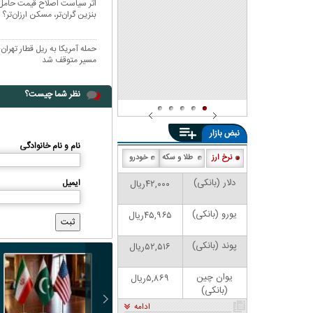
اثر سیاست اصلاح قیمت حامل‌ه
شد
بنزین گران‌تر، مسکن ارزان‌تر؟
حمله آمریکا به ریل قطار تهرا
مسیر متوقف شد
نظر شما چیست؟
نبض بازار
نام و نام خانوادگی
نرخ ارز
طلا و سکه
خودرو
دلار (بانکی)
ایمیل
۴۲,۰۰۰ریال
یورو (بانکی)
۴۵,۹۶۵ریال
پوند (بانکی)
۵۲,۵۱۶ریال
یوان چین
۵,۸۶۹ریال
(بانکی)
ادامه