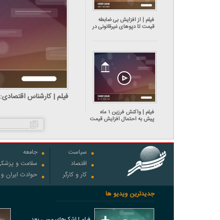
فیلم | از افزایش بی ضابطه
قیمت تا دپوهای غیرقانونی در
بازار لاستیک
ایران خارج می‌کنند
فیلم | واکنش فرزین ۱ ماه
پیش به احتمال افزایش قیمت
دلار تا دلار تا ۱۵۰ هزار تومان:
نه بابا جون!
سیاست
جامعه
اقتصاد
سلامت و پزشک
کار و کارگر
حوادث ایران و
جدیدترین ویدیو ها
فیلم | اشک‌های مسی بعد