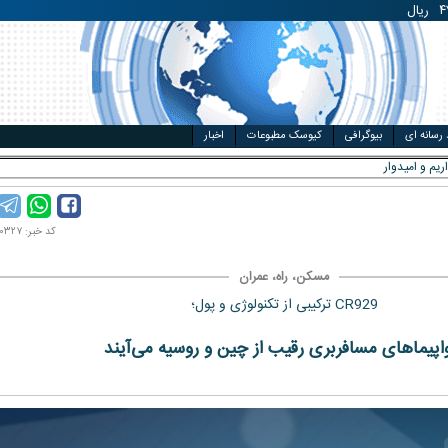
۴
ریال
مت خودرو
ال
 رسانه ای
بیوگرافی
کیوسک مطبوعات
اخبار
ریم و امیدواریم که مجبور
کد خبر: ۹۶۱۰۰۰۳۲۷
مسکن، راه، عمران
CR929 ترکیبی از تکنولوژی و پول؛
پیماهای مسافربری رقیب از چین و روسیه می‌آیند