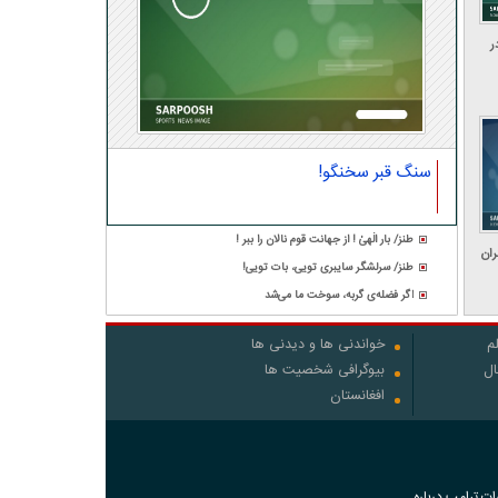
ر
سنگ قبر سخنگو!
طنز/ بار الٰهیٰ ! از جهانت قوم نالان را ببر !
ران
طنز/ سرلشگر سایبری تویی، بات تویی!
اگر فضله‌ی گربه، سوخت ما می‌شد
م
خواندنی ها و دیدنی ها
ال
بیوگرافی شخصیت ها
افغانستان
رات ترامپ درباره