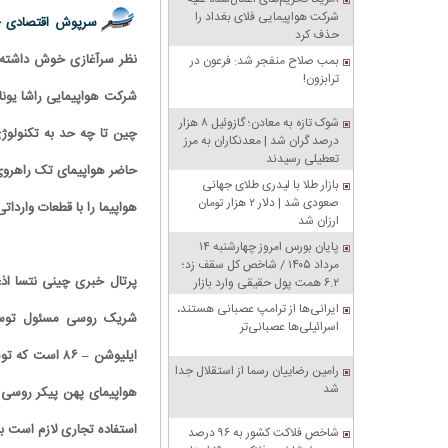
شرکت هواپیمایی فلای بغداد را
سرپوش اقتصادی 
حذف کرد
نظر سرآغازی خوش داشته 
بمب صلاح منفجر شد: فرعون در
ترابزون!
شرکت هواپیمایی راشا یونای
شوک تازه به معادن؛ گازوئیل ۸ هزار
چین تا چه حد به تکنولوژ
درصد گران شد | معدنکاران به مرز
تعطیلی رسیدند
بازار طلا با لیدری طلای جهانی
صعودی شد | دلار ۲ هزار تومان
هواپیما را با قطعات واردات
ارزان شد
پایان بورس امروز چهارشنبه ۱۴
مرداد ۱۴۰۵ / شاخص کل سقف زد؛
پرتال خبری چینی نتسا اذ
۶.۲ همت پول حقیقی وارد بازار
ایرانی‌ها از ترامپ عصبانی هستند،
اسرائیلی‌ها عصبانی‌تر
رامین رضاییان رسما از استقلال جدا
شد
هواپیمای پهن پیکر روسی و
استفاده تجاری لازم است ب
شاخص فلاکت کشور به ۹۶ درصد