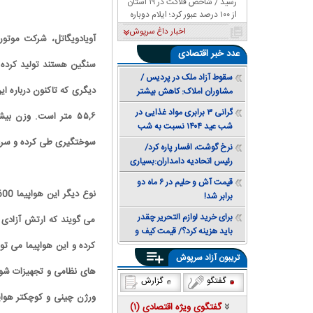
رسید / شاخص فلاکت در ۱۹ استان
از ۱۰۰ درصد عبور کرد؛ ایلام دوباره
صدرنشین شد
اخبار داغ سرپوش
عدد
خبر اقتصادی
سقوط آزاد ملک در پردیس /
مشاوران املاک: کاهش بیشتر
قیمت همچنان محتمل است +
گرانی ۳ برابری مواد غذایی در
جدول قیمت
شب عید ۱۴۰۴ نسبت به شب
عید ۱۴۰۳
سوختگیری طی کرده و سرعت آنها ۹۵۰ کیلومتر بر ساعت است و قابلیت حمل ۹۰
نرخ گوشت، افسار پاره کرد/
رئیس اتحادیه دامداران:بسیاری
از خانوارها توان خرید مرغ هم
قیمت آش و حلیم در ۶ ماه دو
ندارند
برابر شد!
برای خرید لوازم التحریر چقدر
می گویند که ارتش آزادی 
باید هزینه کرد؟/ قیمت کیف و
کرده و این هواپیما می تو
کفش مدرسه ۳ برابر شد
تریبون آزاد سرپوش
های نظامی و تجهیزات شورو
گفتگو
گزارش
گفتگوی ویژه اقتصادی (
۱
)