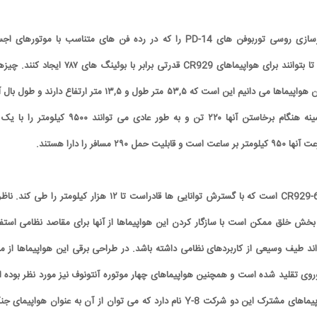
آویادویگاتل، شرکت موتورسازی روسی توربوفن های PD-14 را که در رده فن های متناسب با موتورهای 
سنگین هستند تولید کرده تا بتوانند برای هواپیماهای CR929 قدرتی برابر با بوئینگ های ۷۸۷ ای
دیگری که تاکنون درباره این هواپیماها می دانیم این است که ۵۳,۵ متر طول و ۱۳,۵ متر ارتفاع دارند و طو
۵۵,۶ متر است. وزن بیشینه هنگام برخاستن آنها ۲۲۰ تن و به طور عادی می توانند ۹۵۰۰ کیلومت
۲ مسافر را دارا هستند.
نوع دیگر این هواپیما CR929-600 است که با گسترش توانایی ها قادراست تا ۱۲ هزار کیلومتر را طی کن
بخش خلق ممکن است با سازگار کردن این هواپیماها از آنها برای مقاصد نظامی استفا
اند طیف وسیعی از کاربردهای نظامی داشته باشد. در طراحی برقی این هواپیماها از م
ی تقلید شده است و همچنین هواپیماهای چهار موتوره آنتونوف نیز مورد نظر بوده ان
ورژن چینی و کوچکتر هواپیماهای مشترک این دو شرکت Y-8 نام دارد که می توان از آن به عنوان هواپیمای