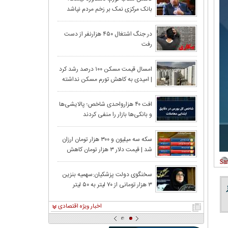
بانک مرکزی نمک بر زخم مردم نپاشد
سهام با افزایش
در جنگ اشتغال ۴۵۰ هزارنفر از دست
رفت
افزایشی را انتخا
امسال قیمت مسکن ۱۰۰ درصد رشد کرد
| امیدی به کاهش تورم مسکن نداشته
سقف زد؛ ۶.۲ همت پول حقیقی وارد بازار
باشید!
افت ۴۰ هزارواحدی شاخص؛ پالایشی‌ها
و بانکی‌ها بازار را منفی کردند
تومان ارزان شد
سکه سه میلیون و ۳۰۰ هزار تومان ارزان
شد | قیمت دلار ۳ هزار تومان کاهش
معدنکاران به مر
یافت
سخنگوی دولت پزشکیان:سهمیه بنزین
۳ هزار تومانی از ۷۰ لیتر به ۵۰ لیتر
۱۹ استان از ۱۰۰ درصد عبور کرد؛ ایلام دوباره صدرنشین شد
کاهش پیدا کرد
اخبار ویژه اقتصادی