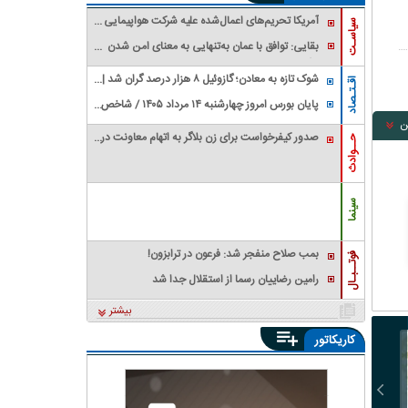
آمریکا تحریم‌های اعمال‌شده علیه شرکت هواپیمایی
سیاسـت
فلای بغداد را حذف کرد
بقایی: توافق با عمان به‌تنهایی به معنای امن شدن
تنگه هرمز برای کشتی‌های عبوری نیست
شوک تازه به معادن؛ گازوئیل ۸ هزار درصد گران شد |
اقـتـصاد
معدنکاران به مرز تعطیلی رسیدند
پایان بورس امروز چهارشنبه ۱۴ مرداد ۱۴۰۵ / شاخص
کل سقف زد؛ ۶.۲ همت پول حقیقی وارد بازار
ن
صدور کیفرخواست برای زن بلاگر به اتهام معاونت در
حــوادث
قتل شوهرش
سینما
بمب صلاح منفجر شد: فرعون در ترابزون!
فوتــبـال
رامین رضاییان رسما از استقلال جدا شد
بیشتر
کاریکاتور