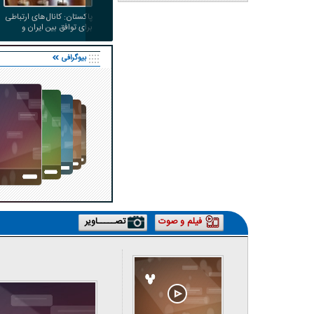
پاکستان: کانال‌های ارتباطی
برای توافق بین ایران و
آمریکا داریم
بیوگرافی
کاریکاتور | پزشکیان: بنزین ما سه‌نرخه، چشم
حسود بترکه
فیلم و صوت
تصـــــاویر