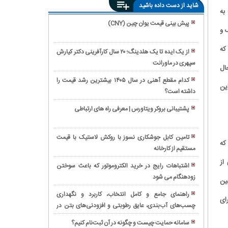
شاید از دست داده باشید
تلاش های پکن و مسکو برای توسعه هواپیماهای مسافربر پهن پیکر با نام CR929 به
پیش بینی قیمت یوان چین (CNY)
 و
آیا
بیمه
که
از یک ایده تا یک هلدینگ؛ ۲۰ سال کارآفرینی دکتر کیارش
هزینه
سپهری در ماورانت
بهترین
ال
جرثقیل
برقکار
در
کدام مقطع آهنی در سال ۱۴۰۵ بیشترین رشد قیمت را
جنت‌آباد
این
تصادف
داشته است؟
رکوردشکنی
|
را
تاریخی
خدمات
پشتیبانی بروکر ویتاورس | معرفی راه های ارتباطی
پرداخت
بانک
فوری
بررسی
می‌کند؟
ملی؛
و
ویژگی‌ها
پیام
تامین کابل جوشکاری نسوز با روکش لاستیک با قیمت
حرفه‌ای
و
که
رشد
مستقیم از کارخانه
مقایسه
برق
کاربردهای
۲۹۶
گیربکس
یافته ای از
ساختمان
المتروموتور
اشتباهات رایج در خرید الکتروموتور که باعث سوختن
همتی
فلندر
غرب
چینی
زودهنگام می شود
ثبت
ین نخستین
سرمایه
و
تهران
در
شرکت
بانک
SEW؛
راهنمای جامع و کامل انتخاب، کاربرد و نگهداری
صنایع
ای
دانش
ملی
بررسی
چسب‌های آب‌بندی، عایق رطوبتی و افزودنی‌های بتن در
خرید
ایران
بنیان:
برای
تخصصی
پروژه‌های ساختمانی
ساندویچ
بررسی
سامانه حمایت چیست و چگونه در آن ثبت‌نام کنیم؟
اقتصاد
همراه