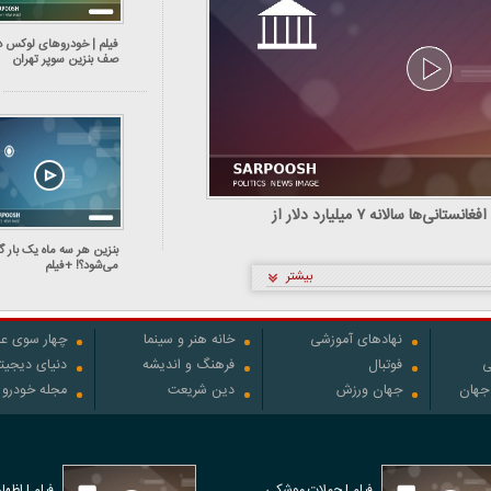
فیلم | خودرو‌های لوکس د
صف بنزین سوپر تهران
فیلم | کارشناس اقتصادی: افغانستانی‌ها سالانه ۷ میلیارد دلار از
بنزین هر سه ماه یک بار گ
می‌شود؟! +فیلم
بیشتر
نهادهای آموزشی
خانه هنر و سینما
چهار سوی عل
ی
فوتبال
فرهنگ و اندیشه
دنیای دیجیت
 جهان
جهان ورزش
دین شریعت
مجله خودرو
فیلم | حملات موشکی
فیلم | اظها