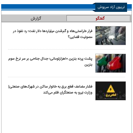
تریبون آزاد سرپوش
گفتگو
گزارش
فرار «تراستی‌ها» و گم‌شدن میلیاردها دلار نفت؛ رد نفوذ در
مصونیت قضایی؟
پشت پرده بنزین ۱۰‌هزارتومانی؛ جدال جناحی بر سر نرخ سوم
بنزین
فشار مضاعف قطع برق به خانوار ساکن در شهرک‌های صنعتی|
وزارت نیرو به صنعتگران ظلم می‌کند