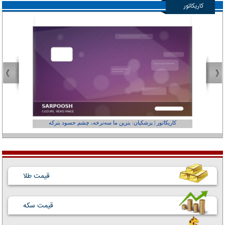
کاریکاتور
کاریکاتور | پزشکیان: بنزین ما سه‌نرخه، چشم حسود بترکه
کارتون | وا
قیمت طلا
قیمت سکه