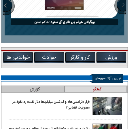
بیوگرافی هیثم بن طارق آل سعید؛ حاکم عمان
ورزش
کار و کارگر
حوادث
خواندنی ها
تریبون آزاد سرپوش
گفتگو
گزارش
فرار «تراستی‌ها» و گم‌شدن میلیاردها دلار نفت؛ رد نفوذ در
مصونیت قضایی؟
پشت پرده بنزین ۱۰‌هزارتومانی؛ جدال جناحی بر سر نرخ سوم