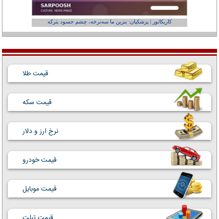
کاریکاتور | پزشکیان: بنزین ما سه‌نرخه، چشم حسود بترکه
کارتون | وا
قیمت طلا
قیمت سکه
نرخ ارز و دلار
قیمت خودرو
قیمت موبایل
قیمت تبلت