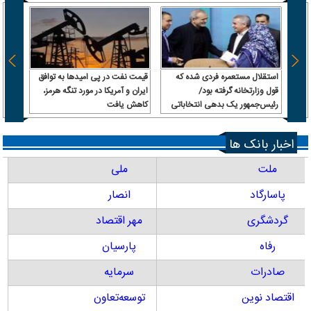
استقلال مستعمره فردی شده که
قیمت نفت در پی امیدها به توافق
بردلی
قول وزارتخانه گرفته بود/
ایران و آمریکا در مورد تنگه هرمز،
مشابه
رئیس‌جمهور یک بدهی انتخاباتی
کاهش یافت
بعد از ۳ سال نام
داشت، باشگاه را به او داد!
اخبار بانک ها
ملت
ملی
پاسارگاد
انصار
گردشگری
مهر اقتصاد
رفاه
پارسیان
صادرات
سرمایه
اقتصاد نوین
توسعه‌تعاون