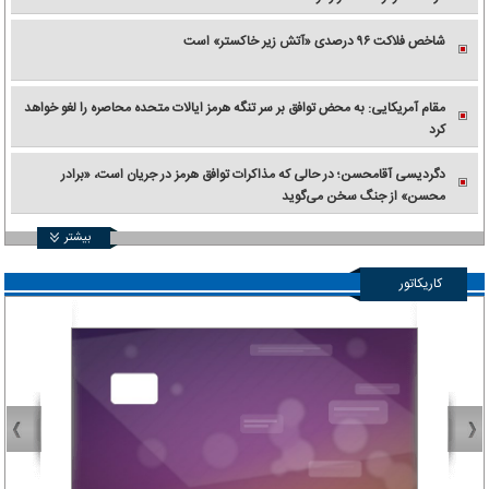
شاخص فلاکت ۹۶ درصدی «آتش زیر خاکستر» است
مقام آمریکایی: به محض توافق بر سر تنگه هرمز ایالات متحده محاصره را لغو خواهد
کرد
دگردیسی آقامحسن؛ در حالی که مذاکرات توافق هرمز در جریان است، «برادر
محسن» از جنگ سخن می‌گوید
بیشتر
کاریکاتور