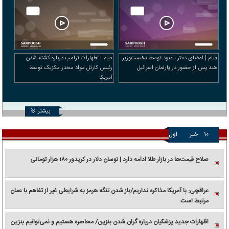
فیلم | امضای دفتر یادبود توسط نخست‌وزیر
فیلم | اظهارات ترامپ درباره کشته شدن
هند پس از حضور در پارلمان اسرائیل
رئیس کارتل مواد مخدر مکزیک توسط
آمریکا
بیشتر
۱۰
خبر
اول
صلاح قیمت‌ها در بازار طلا ادامه دارد | نوسان دلار در کریدور ۱۸۰ هزار تومانی
عراقچی: با آمریکا مذاکره نداریم/باز شدن تنگه هرمز به شرایطی غیر از تفاهم با عمان
مرتبط است
اظهارات جدید پزشکیان درباره گران شدن بنزین/ محاصره هستیم و نمی‌توانیم بنزین