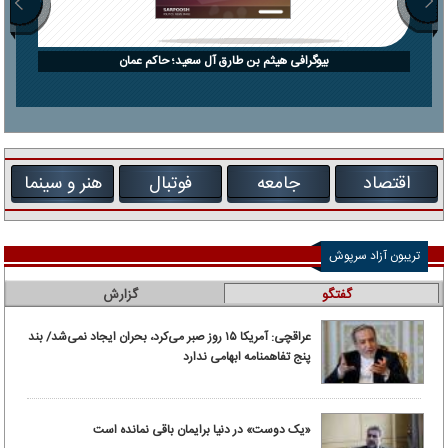
بیوگرافی هیثم بن طارق آل سعید؛ حاکم عمان
اقتصاد
جامعه
فوتبال
هنر و سینما
تریبون آزاد سرپوش
گفتگو
گزارش
عراقچی: آمریکا ۱۵ روز صبر می‌کرد، بحران ایجاد نمی‌شد/ بند
پنج تفاهمنامه ابهامی ندارد
«یک دوست» در دنیا برایمان باقی نمانده است