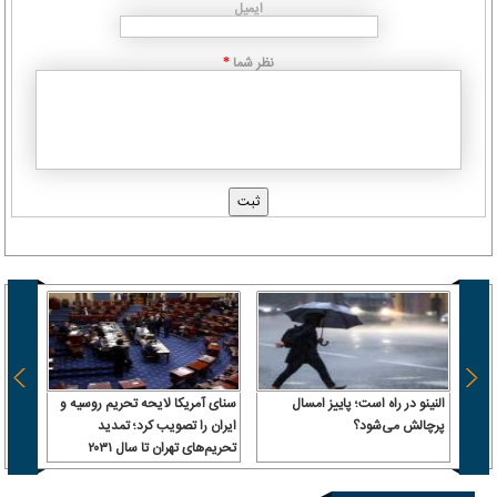
ایمیل
نظر شما
*
النینو در راه است؛ پاییز امسال
سنای آمریکا لایحه تحریم روسیه و
اکسیوس
پرچالش می‌شود؟
ایران را تصویب کرد؛ تمدید
نهایی 
تحریم‌های تهران تا سال ۲۰۳۱
آمریک
پاکست