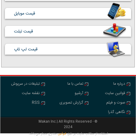
قیمت موبایل
قیمت تبلت
قیمت لپ تاپ
درباره ما
تماس با ما
تبلیغات در سرپوش
قوانین سایت
آرشیو
نقشه سایت
صوت و فیلم
گزارش تصویری
RSS
نگاهی گذرا
Makan Inc.‎‎‎| All Rights Reserved - ©
2024
استفاده از مطالب سايت بر طبق
مندرج مجاز مي باشد.
قوانين