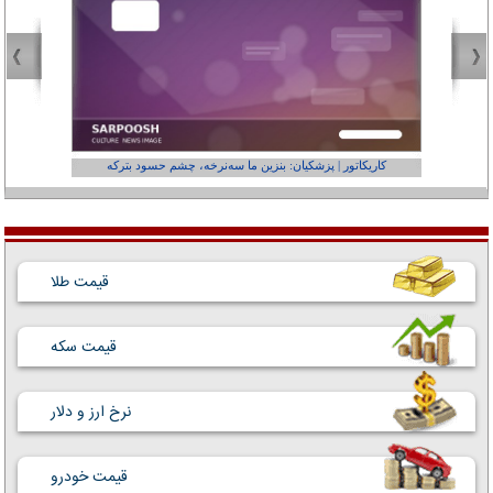
کاریکاتور | پزشکیان: بنزین ما سه‌نرخه، چشم حسود بترکه
کارتون | وا
قیمت طلا
قیمت سکه
نرخ ارز و دلار
قیمت خودرو