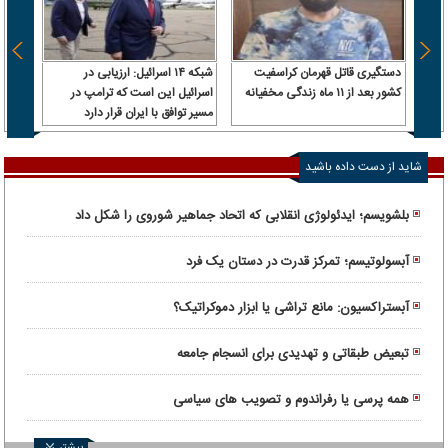
دستگیری قاتل قهرمان کراسفیت
شبکه ۱۴ اسرائیل: ارزیابی در
فاجعه
کشور بعد از ۱۱ ماه زندگی مخفیانه
اسرائیل این است که ترامپ در
آورد!
مسیر توافق با ایران قرار دارد
شاید از دست داده باشید
بلشویسم؛ ایدئولوژی انقلابی که اتحاد جماهیر شوروی را شکل داد
آبسولوتیسم؛ تمرکز قدرت در دستان یک فرد
آبستراکسیون: مانع تراشی یا ابزار دموکراتیک؟
تبعیض طبقاتی و تهدیدی برای انسجام جامعه
همه پرسی یا رفراندوم و تصویب های سیاسی