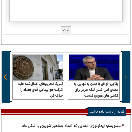
بقایی: توافق با عمان به‌تنهایی به
آمریکا تحریم‌های اعمال‌شده علیه
بمب ص
معنای امن شدن تنگه هرمز برای
شرکت هواپیمایی فلای بغداد را
ترابزو
کشتی‌های عبوری نیست
حذف کرد
شاید از دست داده باشید
بلشویسم؛ ایدئولوژی انقلابی که اتحاد جماهیر شوروی را شکل داد